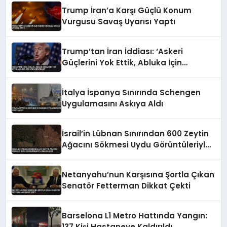
Trump İran’a Karşı Güçlü Konum
Vurgusu Savaş Uyarısı Yaptı
Trump’tan İran İddiası: ‘Askeri
Güçlerini Yok Ettik, Abluka İçin
Yalvarıyorlar’
İtalya İspanya Sınırında Schengen
Uygulamasını Askıya Aldı
İsrail’in Lübnan Sınırından 600 Zeytin
Ağacını Sökmesi Uydu Görüntüleriyle
Belgelendi
Netanyahu’nun Karşısına Şortla Çıkan
Senatör Fetterman Dikkat Çekti
Barselona L1 Metro Hattında Yangın:
137 Kişi Hastaneye Kaldırıldı