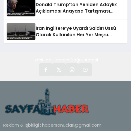
Donald Trump’tan Yeniden Adaylık
Açıklaması Anayasa Tartışması
Başlattı
İran İngiltere’ye Uyardı Saldırı Üssü
Olarak Kullanılan Her Yer Meşru
Hedefimizdir
İzmir' de Haberin Doğru Adresi
Reklam & İşbirliği :
habersonuclari@gmail.com