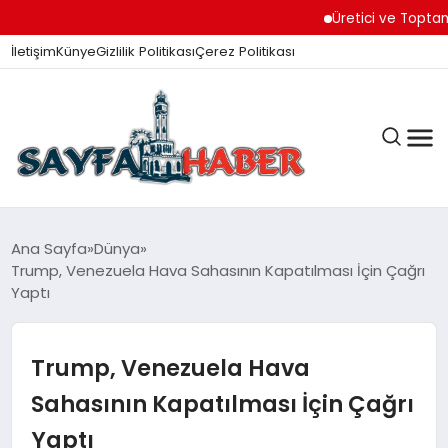
Üretici ve Toptancılar D
İletişim
Künye
Gizlilik Politikası
Çerez Politikası
ANA SAYFA
Ana Sayfa
Dünya
Trump, Venezuela Hava Sahasının Kapatılması İçin Çağrı
Yaptı
GÜNDEM
Trump, Venezuela Hava
İZMIR HABERLERI
Sahasının Kapatılması İçin Çağrı
Yaptı