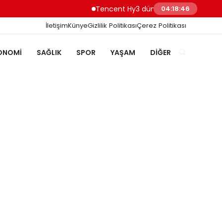
Tencent Hy3 dünya genelinde kullanıma
04:18:46
İletişim
Künye
Gizlilik Politikası
Çerez Politikası
ONOMI
SAĞLIK
SPOR
YAŞAM
DIĞER