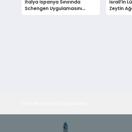
İtalya İspanya Sınırında
İsrail’in 
Schengen Uygulamasını
Zeytin Ağ
Askıya Aldı
Görüntüle
İzmir' de Haberin Doğru Adresi