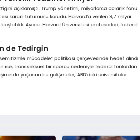
tiğini açıklamıştı. Trump yönetimi, milyarlarca dolarlık fonu
si kararlı tutumunu korudu. Harvard’a verilen 8,7 milyar
a başlatıldı. Ayrıca, Harvard Üniversitesi profesörleri, federal
n de Tedirgin
isemitizmle mücadele” politikası çerçevesinde hedef alındı
enn ise, transseksüel bir sporcu nedeniyle federal fonlardan
rişiminde yaşanan bu gelişmeler, ABD’deki üniversiteler