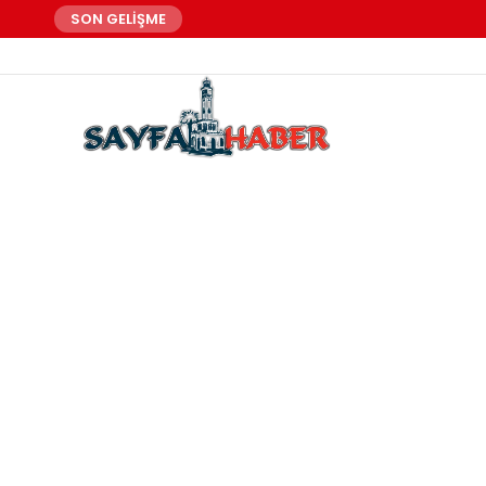
SON GELİŞME