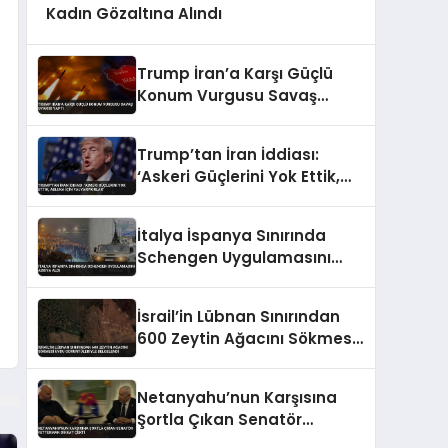
Kadın Gözaltına Alındı
Trump İran’a Karşı Güçlü
Konum Vurgusu Savaş
Uyarısı Yaptı
Trump’tan İran İddiası:
‘Askeri Güçlerini Yok Ettik,
Abluka İçin Yalvarıyorlar’
İtalya İspanya Sınırında
Schengen Uygulamasını
Askıya Aldı
İsrail’in Lübnan Sınırından
600 Zeytin Ağacını Sökmesi
Uydu Görüntüleriyle
Belgelendi
Netanyahu’nun Karşısına
Şortla Çıkan Senatör
Fetterman Dikkat Çekti