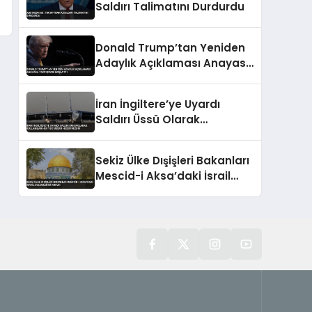
Saldırı Talimatını Durdurdu
Donald Trump’tan Yeniden
Adaylık Açıklaması Anayasa
Tartışması Başlattı
İran İngiltere’ye Uyardı
Saldırı Üssü Olarak
Kullanılan Her Yer Meşru
Hedefimizdir
Sekiz Ülke Dışişleri Bakanları
Mescid-i Aksa’daki İsrail
Eylemlerini Kınadı