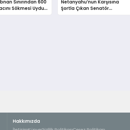
Lübnan Sınırından 600
Netanyahu’nun Karşısına
acını Sökmesi Uydu
Şortla Çıkan Senatör
riyle Belgelendi
Fetterman Dikkat Çekti
Hakkımızda
İletişim
Künye
Gizlilik Politikası
Çerez Politikası