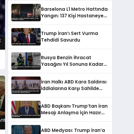
Barselona L1 Metro Hattında
Yangın: 137 Kişi Hastaneye
Kaldırıldı
Trump İran’ı Sert Vurma
Tehdidi Savurdu
i
Rusya Benzin İhracat
Yasağını Yıl Sonuna Kadar
Uzatıyor
İran Halkı ABD Kara Saldırısı
İddialarına Karşı Sahilde
Silahlı Devriye Geziyor
ABD Başkanı Trump’tan İran
Mesajı Anlaşma İçin Hazır
Değiller
ABD Medyası: Trump İran’a