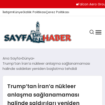
Falcon Aero Group, Hav
İletişim
Künye
Gizlilik Politikası
Çerez Politikası
ANA SAYFA
Ana Sayfa
Dünya
Trump’tan İran’a nükleer anlaşma sağlanamaması
halinde saldırıları yeniden başlatma tehdidi
GÜNDEM
Trump’tan İran’a nükleer
İZMIR HABERLERI
anlaşma sağlanamaması
halinde saldırıları yeniden