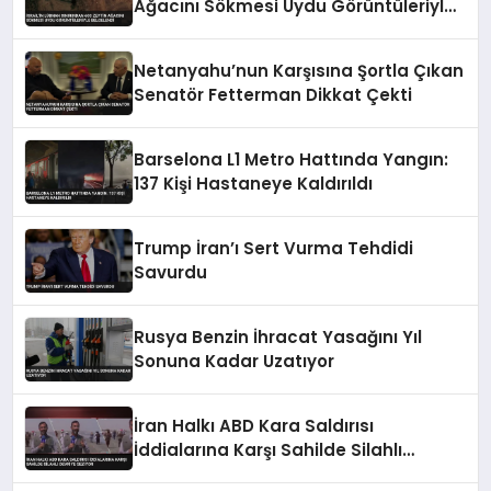
Ağacını Sökmesi Uydu Görüntüleriyle
Belgelendi
Netanyahu’nun Karşısına Şortla Çıkan
Senatör Fetterman Dikkat Çekti
Barselona L1 Metro Hattında Yangın:
137 Kişi Hastaneye Kaldırıldı
Trump İran’ı Sert Vurma Tehdidi
Savurdu
Rusya Benzin İhracat Yasağını Yıl
Sonuna Kadar Uzatıyor
İran Halkı ABD Kara Saldırısı
İddialarına Karşı Sahilde Silahlı
Devriye Geziyor