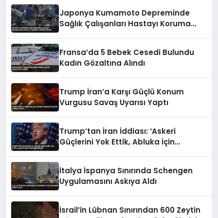
Japonya Kumamoto Depreminde
Sağlık Çalışanları Hastayı Koruma
Görüntüleri
Fransa’da 5 Bebek Cesedi Bulundu
Kadın Gözaltına Alındı
Trump İran’a Karşı Güçlü Konum
Vurgusu Savaş Uyarısı Yaptı
Trump’tan İran İddiası: ‘Askeri
Güçlerini Yok Ettik, Abluka İçin
Yalvarıyorlar’
İtalya İspanya Sınırında Schengen
Uygulamasını Askıya Aldı
İsrail’in Lübnan Sınırından 600 Zeytin