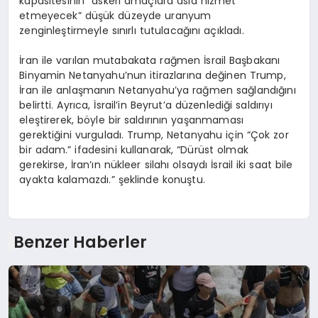
kapasitesinin “askeri amaçlara asla hizmet
etmeyecek” düşük düzeyde uranyum
zenginleştirmeyle sınırlı tutulacağını açıkladı.
İran ile varılan mutabakata rağmen İsrail Başbakanı
Binyamin Netanyahu’nun itirazlarına değinen Trump,
İran ile anlaşmanın Netanyahu’ya rağmen sağlandığını
belirtti. Ayrıca, İsrail’in Beyrut’a düzenlediği saldırıyı
eleştirerek, böyle bir saldırının yaşanmaması
gerektiğini vurguladı. Trump, Netanyahu için “Çok zor
bir adam.” ifadesini kullanarak, “Dürüst olmak
gerekirse, İran’ın nükleer silahı olsaydı İsrail iki saat bile
ayakta kalamazdı.” şeklinde konuştu.
Benzer Haberler