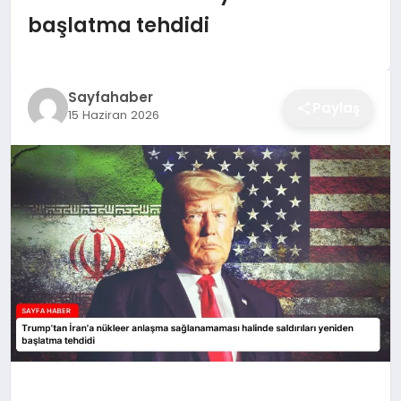
EĞITIM
başlatma tehdidi
EKONOMI
Sayfahaber
Paylaş
15 Haziran 2026
SAĞLIK
SPOR
YAŞAM
DIĞER