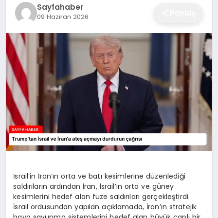
Sayfahaber
EĞITIM
Paylaş
09 Haziran 2026
EKONOMI
SAĞLIK
SPOR
YAŞAM
İsrail’in İran’ın orta ve batı kesimlerine düzenlediği
saldırıların ardından İran, İsrail’in orta ve güney
DIĞER
kesimlerini hedef alan füze saldırıları gerçekleştirdi.
İsrail ordusundan yapılan açıklamada, İran’ın stratejik
hava savunma sistemlerini hedef alan büyük çaplı bir