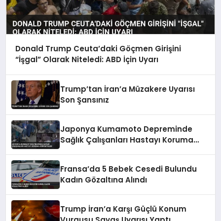
Donald Trump Ceuta’daki Göçmen Girişini
“İşgal” Olarak Niteledi: ABD İçin Uyarı
Trump’tan İran’a Müzakere Uyarısı
Son Şansınız
Japonya Kumamoto Depreminde
Sağlık Çalışanları Hastayı Koruma
Görüntüleri
Fransa’da 5 Bebek Cesedi Bulundu
Kadın Gözaltına Alındı
Trump İran’a Karşı Güçlü Konum
Vurgusu Savaş Uyarısı Yaptı