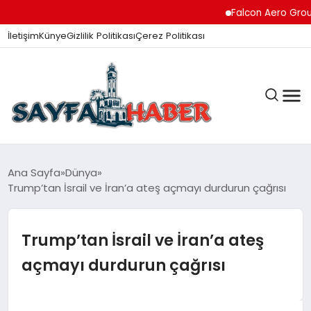
Falcon Aero Group, Hav
İletişim
Künye
Gizlilik Politikası
Çerez Politikası
ANA SAYFA
Ana Sayfa
Dünya
Trump’tan İsrail ve İran’a ateş açmayı durdurun çağrısı
GÜNDEM
Trump’tan İsrail ve İran’a ateş
açmayı durdurun çağrısı
İZMIR HABERLERI