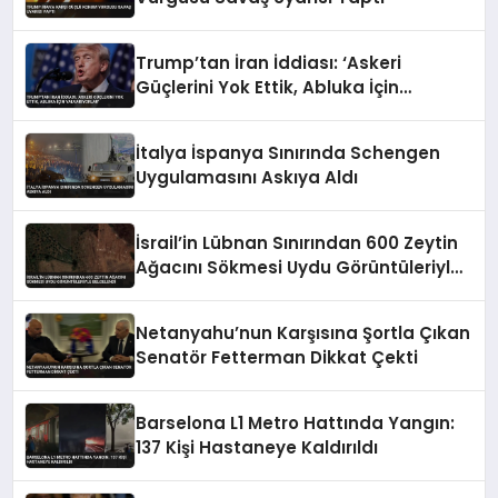
Trump’tan İran İddiası: ‘Askeri
Güçlerini Yok Ettik, Abluka İçin
Yalvarıyorlar’
İtalya İspanya Sınırında Schengen
Uygulamasını Askıya Aldı
İsrail’in Lübnan Sınırından 600 Zeytin
Ağacını Sökmesi Uydu Görüntüleriyle
Belgelendi
Netanyahu’nun Karşısına Şortla Çıkan
Senatör Fetterman Dikkat Çekti
Barselona L1 Metro Hattında Yangın:
137 Kişi Hastaneye Kaldırıldı