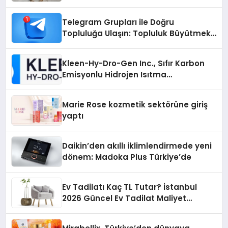
Otopark) Nedir?
Telegram Grupları ile Doğru
Topluluğa Ulaşın: Topluluk Büyütmek
İsteyenlere Telegram Dizinleri
Kleen-Hy-Dro-Gen Inc., Sıfır Karbon
Emisyonlu Hidrojen Isıtma
Teknolojisinde ISO ve TSSA
Düzenleyici Onaylarını Aldı
Marie Rose kozmetik sektörüne giriş
yaptı
Daikin’den akıllı iklimlendirmede yeni
dönem: Madoka Plus Türkiye’de
Ev Tadilatı Kaç TL Tutar? İstanbul
2026 Güncel Ev Tadilat Maliyet
Rehberi