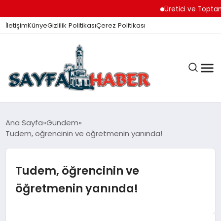
Üretici ve Toptancılar D
İletişim
Künye
Gizlilik Politikası
Çerez Politikası
ANA SAYFA
Ana Sayfa
Gündem
Tudem, öğrencinin ve öğretmenin yanında!
GÜNDEM
Tudem, öğrencinin ve
öğretmenin yanında!
İZMIR HABERLERI