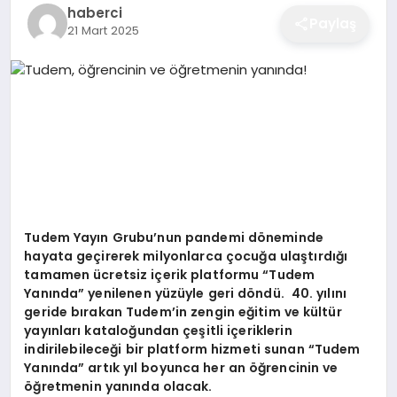
haberci
EĞITIM
Paylaş
21 Mart 2025
EKONOMI
SAĞLIK
SPOR
Tudem Yayın Grubu’nun pandemi d
ö
neminde
hayata geçirerek milyonlarca ç
ocu
ğa ulaştırdığı
tamamen ücretsiz içerik platformu
“
Tudem
YAŞAM
Yan
ında” yenilenen yüzüyle geri d
ö
ndü.
40. yılını
geride bırakan Tudem’in zengin eğitim ve kültür
yayınları kataloğundan çeşitli içeriklerin
DIĞER
indirilebileceği bir platform hizmeti sunan
“
Tudem
Yan
ında” artık yıl boyunca her an öğrencinin ve
öğretmenin yanında olacak.