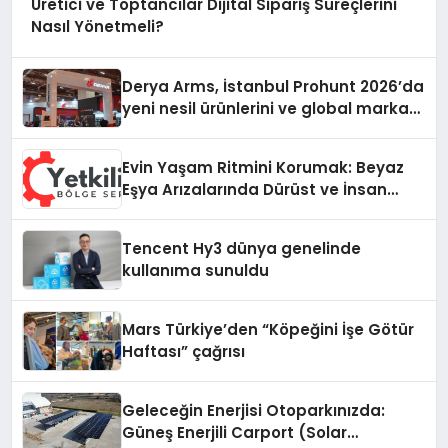
Üretici ve Toptancılar Dijital Sipariş Süreçlerini
Nasıl Yönetmeli?
Derya Arms, İstanbul Prohunt 2026’da
yeni nesil ürünlerini ve global marka
vizyonunu sergiledi
Evin Yaşam Ritmini Korumak: Beyaz
Eşya Arızalarında Dürüst ve İnsan
Odaklı Destek
Tencent Hy3 dünya genelinde
kullanıma sunuldu
Mars Türkiye’den “Köpeğini İşe Götür
Haftası” çağrısı
Geleceğin Enerjisi Otoparkınızda:
Güneş Enerjili Carport (Solar