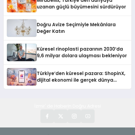
Mirabellix, Türkiye’den dünyaya
uzanan güçlü büyümesini sürdürüyor
Doğru Avize Seçimiyle Mekânlara
Değer Katın
Küresel rinoplasti pazarının 2030’da
9,6 milyar dolara ulaşması bekleniyor
Türkiye’den küresel pazara: ShopinX,
dijital ekonomi ile gerçek dünya
alışverişini bir araya getirmeyi
hedefliyor
İzmir' de Haberin Doğru Adresi