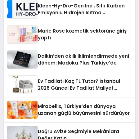
Kleen-Hy-Dro-Gen Inc., Sıfır Karbon
Emisyonlu Hidrojen Isıtma
Teknolojisinde ISO ve TSSA
Düzenleyici Onaylarını Aldı
Marie Rose kozmetik sektörüne giriş
yaptı
Daikin’den akıllı iklimlendirmede yeni
dönem: Madoka Plus Türkiye’de
Ev Tadilatı Kaç TL Tutar? İstanbul
2026 Güncel Ev Tadilat Maliyet
Rehberi
Mirabellix, Türkiye’den dünyaya
uzanan güçlü büyümesini sürdürüyor
Doğru Avize Seçimiyle Mekânlara
Değer Katın