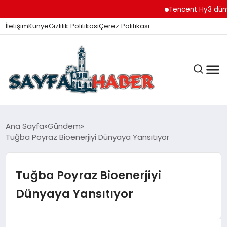
Tencent Hy3 dünya gene
İletişim
Künye
Gizlilik Politikası
Çerez Politikası
ANA SAYFA
Ana Sayfa
Gündem
Tuğba Poyraz Bioenerjiyi Dünyaya Yansıtıyor
GÜNDEM
Tuğba Poyraz Bioenerjiyi
Dünyaya Yansıtıyor
İZMIR HABERLERI