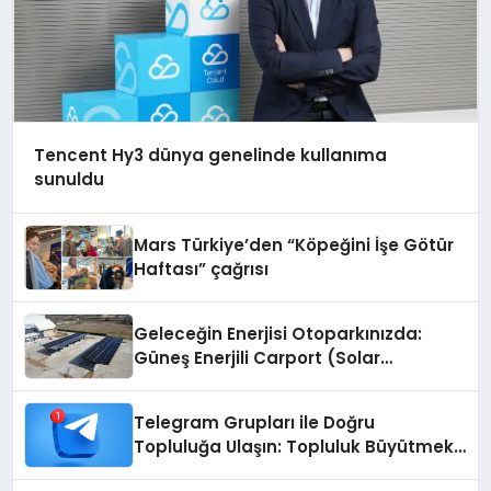
Tencent Hy3 dünya genelinde kullanıma
sunuldu
Mars Türkiye’den “Köpeğini İşe Götür
Haftası” çağrısı
Geleceğin Enerjisi Otoparkınızda:
Güneş Enerjili Carport (Solar
Otopark) Nedir?
Telegram Grupları ile Doğru
Topluluğa Ulaşın: Topluluk Büyütmek
İsteyenlere Telegram Dizinleri