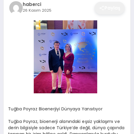
haberci
EĞITIM
Paylaş
26 Kasım 2025
EKONOMI
SAĞLIK
SPOR
YAŞAM
Tuğba Poyraz Bioenerjiyi Dünyaya Yansıtıyor
DIĞER
Tuğba Poyraz, bioenerji alanındaki eşsiz yaklaşımı ve
derin bilgisiyle sadece Türkiye’de değil, dünya çapında