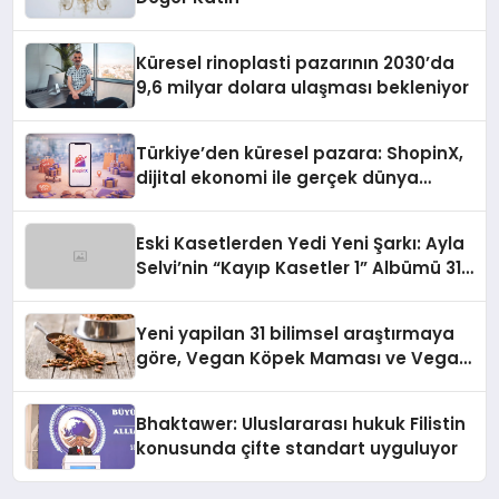
Küresel rinoplasti pazarının 2030’da
9,6 milyar dolara ulaşması bekleniyor
Türkiye’den küresel pazara: ShopinX,
dijital ekonomi ile gerçek dünya
alışverişini bir araya getirmeyi
hedefliyor
Eski Kasetlerden Yedi Yeni Şarkı: Ayla
Selvi’nin “Kayıp Kasetler 1” Albümü 31
Temmuz’da Çıktı
Yeni yapilan 31 bilimsel araştırmaya
göre, Vegan Köpek Maması ve Vegan
Kedi Mamasının İyi Sindirildiğini
Ortaya Koydu
Bhaktawer: Uluslararası hukuk Filistin
konusunda çifte standart uyguluyor