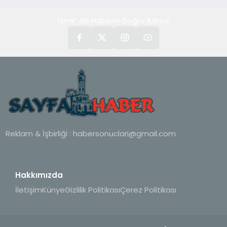
İzmir' de Haberin Doğru Adresi
Reklam & İşbirliği :
habersonuclari@gmail.com
Hakkımızda
İletişim
Künye
Gizlilik Politikası
Çerez Politikası