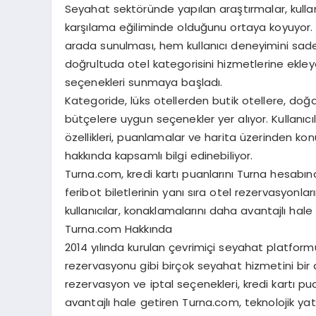
Seyahat sektöründe yapılan araştırmalar, kullan
karşılama eğiliminde olduğunu ortaya koyuyor. U
arada sunulması, hem kullanıcı deneyimini sad
doğrultuda otel kategorisini hizmetlerine ekley
seçenekleri sunmaya başladı.
Kategoride, lüks otellerden butik otellere, doğa 
bütçelere uygun seçenekler yer alıyor. Kullanıc
özellikleri, puanlamalar ve harita üzerinden konum
hakkında kapsamlı bilgi edinebiliyor.
Turna.com, kredi kartı puanlarını Turna hesab
feribot biletlerinin yanı sıra otel rezervasyonlar
kullanıcılar, konaklamalarını daha avantajlı hale 
Turna.com Hakkında
2014 yılında kurulan çevrimiçi seyahat platformu
rezervasyonu gibi birçok seyahat hizmetini bir 
rezervasyon ve iptal seçenekleri, kredi kartı pu
avantajlı hale getiren Turna.com, teknolojik yatı