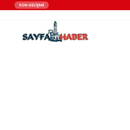
SON GELİŞME