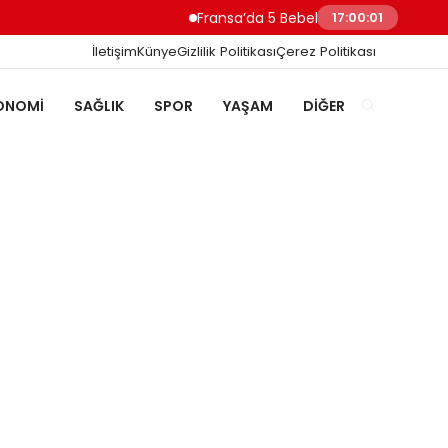
Fransa’da 5 Bebek Cesedi Bulundu Kadın 
17:00:01
İletişim
Künye
Gizlilik Politikası
Çerez Politikası
ONOMI
SAĞLIK
SPOR
YAŞAM
DIĞER