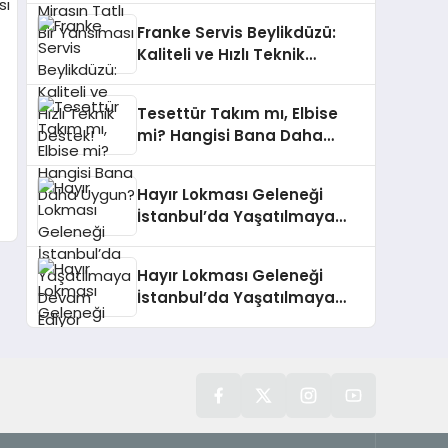
Franke Servis Beylikdüzü:
Kaliteli ve Hızlı Teknik
Destek!
Tesettür Takım mı, Elbise
mi? Hangisi Bana Daha
Uygun?
Hayır Lokması Geleneği
İstanbul’da Yaşatılmaya
Devam Ediyor
Hayır Lokması Geleneği
İstanbul’da Yaşatılmaya
Devam Ediyor