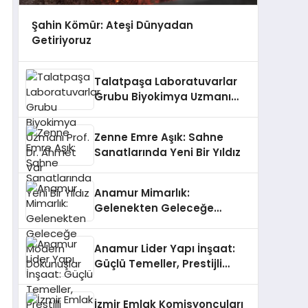
Şahin Kömür: Ateşi Dünyadan
Getiriyoruz
Talatpaşa Laboratuvarlar
Grubu Biyokimya Uzmanı
Prof. Dr. Ahmet Var
Zenne Emre Aşık: Sahne
Sanatlarında Yeni Bir Yıldız
Anamur Mimarlık:
Gelenekten Geleceğe
Modern Dokunuşlar
Anamur Lider Yapı İnşaat:
Güçlü Temeller, Prestijli
Yapılar
İzmir Emlak Komisyoncuları