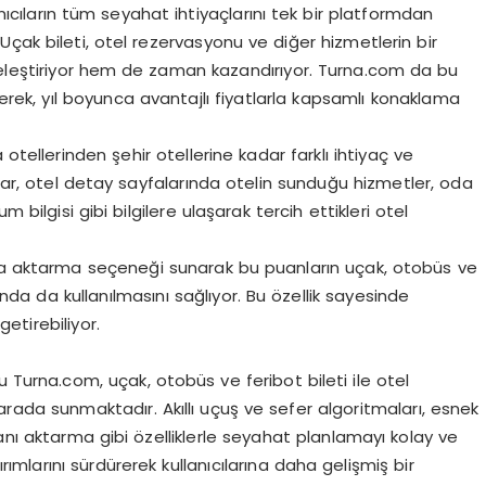
ıcıların tüm seyahat ihtiyaçlarını tek bir platformdan
çak bileti, otel rezervasyonu ve diğer hizmetlerin bir
eleştiriyor hem de zaman kazandırıyor. Turna.com da bu
erek, yıl boyunca avantajlı fiyatlarla kapsamlı konaklama
otellerinden şehir otellerine kadar farklı ihtiyaç ve
ılar, otel detay sayfalarında otelin sunduğu hizmetler, oda
 bilgisi gibi bilgilere ulaşarak tercih ettikleri otel
ına aktarma seçeneği sunarak bu puanların uçak, otobüs ve
ında da kullanılmasını sağlıyor. Bu özellik sayesinde
getirebiliyor.
 Turna.com, uçak, otobüs ve feribot bileti ile otel
arada sunmaktadır. Akıllı uçuş ve sefer algoritmaları, esnek
anı aktarma gibi özelliklerle seyahat planlamayı kolay ve
rımlarını sürdürerek kullanıcılarına daha gelişmiş bir