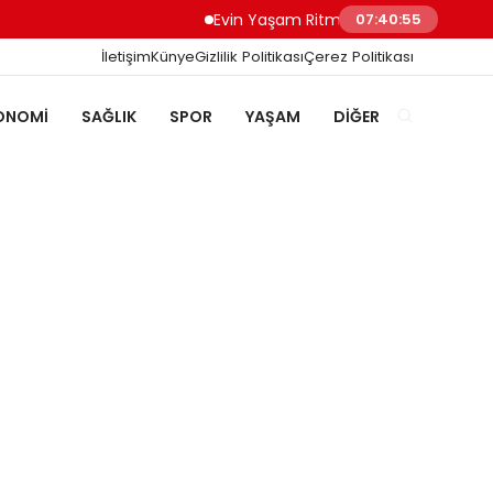
Evin Yaşam Ritmini Korumak: Beyaz Eşya 
07:40:55
İletişim
Künye
Gizlilik Politikası
Çerez Politikası
ONOMI
SAĞLIK
SPOR
YAŞAM
DIĞER