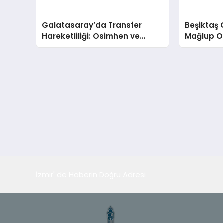
Galatasaray’da Transfer
Beşiktaş 
Hareketliliği: Osimhen ve
Mağlup O
Ziyech Gündemde
Taraftarı
İzmir' de Haberin Doğru Adresi