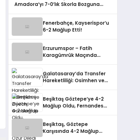
Amadora’yı 7-0’lık Skorla Bozguna
Uğrattı
Fenerbahçe, Kayserispor’u
6-2 Mağlup Etti!
Erzurumspor – Fatih
Karagümrük Maçında
Gerilim!
Galatasaray’da Transfer
Hareketliliği: Osimhen ve
Ziyech Gündemde
Beşiktaş Göztepe’ye 4-2
Mağlup Oldu, Fernandes
Taraftarından Özür Diledi
Beşiktaş, Göztepe
Karşısında 4-2 Mağlup
Olarak Zirveden Uzaklaştı