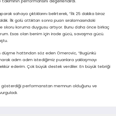
 takımının performansını değerlendirdi.
arak sahaya çıktıklarını belirterek, “İlk 25 dakika biraz
dık. İlk golü attıktan sonra puan sıralamasındaki
ve skoru koruma duygusu artıyor. Bunu daha önce birkaç
rum. Esas olan benim için irade gücü, savaşma gücü.
ştu.
aşan düşme hattından söz eden Ömerovic, “Bugünkü
zanarak adım adım istediğimiz puanlara yaklaşmayı
ekkür ederim. Çok büyük destek verdiler. En büyük tebriği
ının gösterdiği performanstan memnun olduğunu ve
vurguladı.