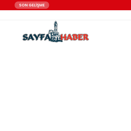
SON GELİŞME