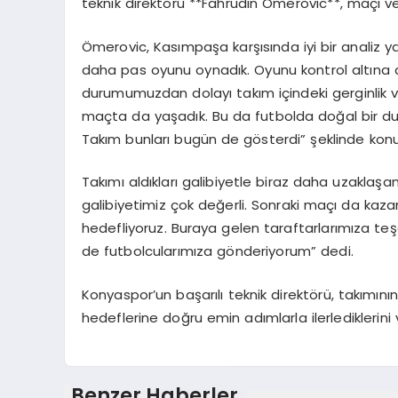
teknik direktörü **Fahrudin Ömerovic**, maçı ve
Ömerovic, Kasımpaşa karşısında iyi bir analiz yap
daha pas oyunu oynadık. Oyunu kontrol altına al
durumumuzdan dolayı takım içindeki gerginlik 
maçta da yaşadık. Bu da futbolda doğal bir du
Takım bunları bugün de gösterdi” şeklinde konu
Takımı aldıkları galibiyetle biraz daha uzakl
galibiyetimiz çok değerli. Sonraki maçı da ka
hedefliyoruz. Buraya gelen taraftarlarımıza teş
de futbolcularımıza gönderiyorum” dedi.
Konyaspor’un başarılı teknik direktörü, takım
hedeflerine doğru emin adımlarla ilerlediklerini 
Benzer Haberler