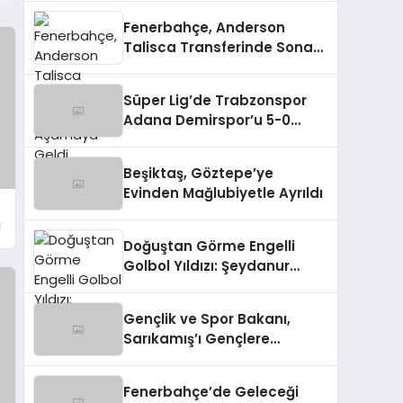
Fenerbahçe, Anderson
Talisca Transferinde Sona
Aşamaya Geldi
Süper Lig’de Trabzonspor
Adana Demirspor’u 5-0
Mağlup Etti
Beşiktaş, Göztepe’ye
Evinden Mağlubiyetle Ayrıldı
!
Doğuştan Görme Engelli
Golbol Yıldızı: Şeydanur
Kaplan
Gençlik ve Spor Bakanı,
Sarıkamış’ı Gençlere
Tanıtıyor
Fenerbahçe’de Geleceği