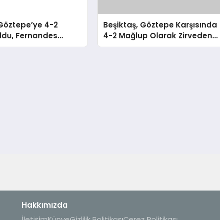
Göztepe’ye 4-2
Beşiktaş, Göztepe Karşısında
ldu, Fernandes
4-2 Mağlup Olarak Zirveden
ndan Özür Diledi
Uzaklaştı
Hakkımızda
İletişim
Künye
Gizlilik Politikası
Çerez Politikası