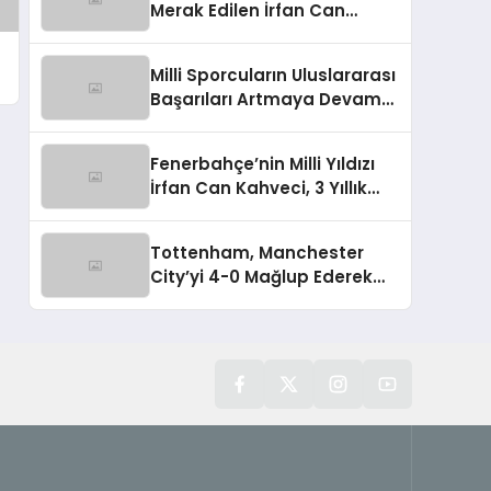
Merak Edilen İrfan Can
Kahveci Takımda Kalacak
Milli Sporcuların Uluslararası
Başarıları Artmaya Devam
Ediyor
Fenerbahçe’nin Milli Yıldızı
İrfan Can Kahveci, 3 Yıllık
Sözleşme İmzaladı
Tottenham, Manchester
City’yi 4-0 Mağlup Ederek
Guardiola’ya Tarihi Yenilgiyi
Tattırdı