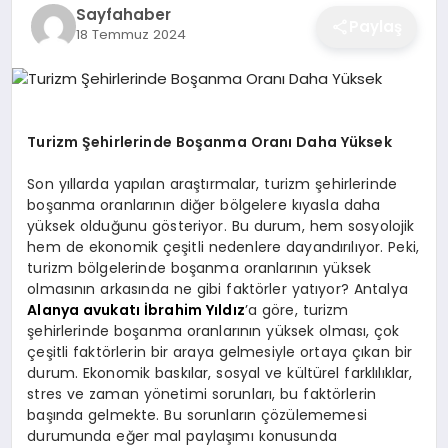
Sayfahaber
EĞITIM
Paylaş
18 Temmuz 2024
EKONOMI
Turizm Şehirlerinde Boşanma Oranı Daha Yüksek
SAĞLIK
Son yıllarda yapılan araştırmalar, turizm şehirlerinde
boşanma oranlarının diğer bölgelere kıyasla daha
yüksek olduğunu gösteriyor. Bu durum, hem sosyolojik
SPOR
hem de ekonomik çeşitli nedenlere dayandırılıyor. Peki,
turizm bölgelerinde boşanma oranlarının yüksek
olmasının arkasında ne gibi faktörler yatıyor? Antalya
Alanya avukatı İbrahim Yıldız
’a göre, turizm
YAŞAM
şehirlerinde boşanma oranlarının yüksek olması, çok
çeşitli faktörlerin bir araya gelmesiyle ortaya çıkan bir
durum. Ekonomik baskılar, sosyal ve kültürel farklılıklar,
DIĞER
stres ve zaman yönetimi sorunları, bu faktörlerin
başında gelmekte. Bu sorunların çözülememesi
durumunda eğer mal paylaşımı konusunda