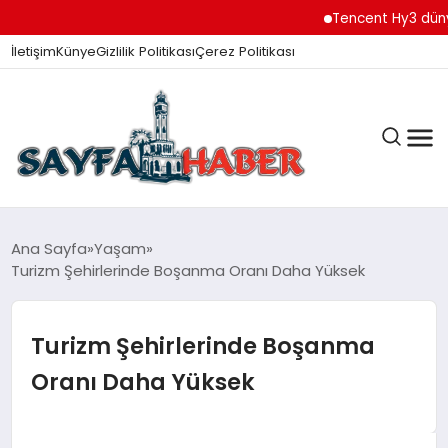
Tencent Hy3 dünya g
İletişim
Künye
Gizlilik Politikası
Çerez Politikası
ANA SAYFA
Ana Sayfa
Yaşam
Turizm Şehirlerinde Boşanma Oranı Daha Yüksek
GÜNDEM
Turizm Şehirlerinde Boşanma
Oranı Daha Yüksek
İZMIR HABERLERI