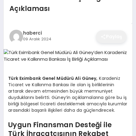
EĞITIM
Açıklaması
EKONOMI
haberci
Paylaş
09 Aralık 2024
SAĞLIK
SPOR
Türk Eximbank Genel Müdürü Ali Güney,
Karadeniz
Ticaret ve Kalkınma Bankası ile olan iş birliklerinin
artarak devam etmesinden büyük memnuniyet
YAŞAM
duyduklarını belirtti. Güney’in açıklamalarına göre bu iş
birliği bölgesel ticareti desteklemek amacıyla kurumlar
arasındaki başarılı ilişkileri daha da güçlendirecek.
DIĞER
Uygun Finansman Desteği ile
Türk İhracatçısının Rekabet