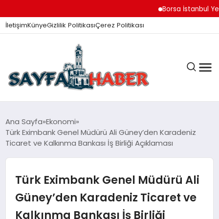
Borsa İstanbul Yeni Gü
İletişim
Künye
Gizlilik Politikası
Çerez Politikası
ANA SAYFA
Ana Sayfa
Ekonomi
Türk Eximbank Genel Müdürü Ali Güney’den Karadeniz
Ticaret ve Kalkınma Bankası İş Birliği Açıklaması
GÜNDEM
Türk Eximbank Genel Müdürü Ali
İZMIR HABERLERI
Güney’den Karadeniz Ticaret ve
Kalkınma Bankası İş Birliği