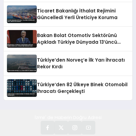
Ticaret Bakanlığı İthalat Rejimini
Güncelledi Yerli Üreticiye Koruma
Bakan Bolat Otomotiv Sektörünü
Açıkladı Türkiye Dünyada 13’üncü
Üretim Üssü Oldu
Türkiye’den Norveç’e İlk Yarı İhracatı
Rekor Kırdı
Türkiye’den 82 Ülkeye Binek Otomobil
İhracatı Gerçekleşti
İzmir' de Haberin Doğru Adresi