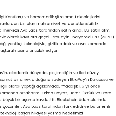
lgi Kanıtları) ve homomorfik şifreleme teknolojilerini
runlardan biri olan mahremiyet ve denetlenebilirlik
erkezli Ava Labs tarafından satın alındı. Bu satın alım,
exit olarak kayıtlara geçti. EtraPay’in Encrypted ERC (eERC)
ı yenilikçi teknolojiyle, gizlilik odaklı ve aynı zamanda
oluşturulmasına öncülük ediyor.
y’in, akademik dünyada, girişimciliğin ve ileri düzey
e somut bir örnek olduğunu söyleyen EtraPay’in Kurucusu ve
gili olarak yaptığı açıklamada, “Yaklaşık 1,5 yıl önce
ı zamanda ortaklarım Furkan Boyraz, Berat Öztürk ve Emre
ukta büyük bir aşama kaydettik. Blockchain ödemelerinde
imiz çözümler, Ava Labs tarafından fark edildi ve bu önemli
r teknoloji başarı hikayesi yazma hedefimizi