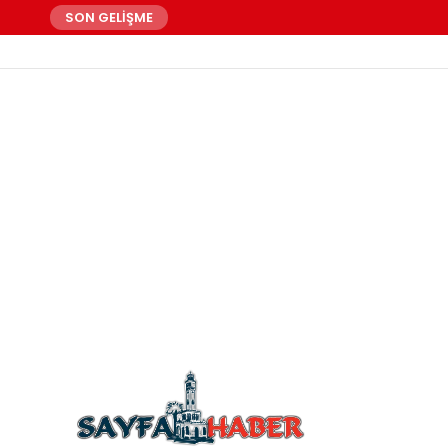
SON GELİŞME