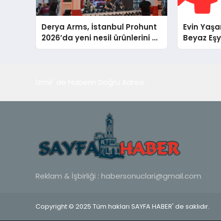
Derya Arms, İstanbul Prohunt
Evin Yaşa
2026’da yeni nesil ürünlerini ve
Beyaz Eşy
global marka vizyonunu
Dürüst ve
sergiledi
İzmir' de Haberin Doğru Adresi
Reklam & İşbirliği :
habersonuclari@gmail.com
Copyright © 2025 Tüm hakları SAYFA HABER' de saklıdır.