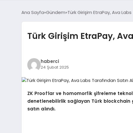
Ana Sayfa
Gündem
Türk Girişim EtraPay, Ava Labs 
Türk Girişim EtraPay, Ava
haberci
24 Şubat 2025
ZK Proof
’
lar ve h
omomorfik
şifreleme teknolo
denetlenebilirlik sağlayan Tü
rk blockchain g
satın alındı.