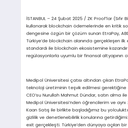
İSTANBUL – 24 Şubat 2025 / ZK Proof’lar (Sıfır Bi
kullanarak blockchain ödemelerinde en kritik so
dengesine özgün bir çözüm sunan EtraPay, ABD m
Türkiye’de blockchain alanında gerçekleşen ilk 
standardı ile blockchain ekosistemine kazandırdığ
regülasyonlarla uyumlu bir finansal altyapının 
Medipol Üniversitesi çatısı altından çıkan EtraPa
teknoloji üretiminin teşvik edilmesi gerektiğin
CEO’su Nurullah Mahmut Dündar, satın alma ile il
Medipol Üniversitesi’nden öğrencilerim ve ayn
Kaan Satış ile birlikte başladığımız bu yolcul
gizlilik ve denetlenebilirlik konularına getirdiğ
exit gerçekleşti. Türkiye’den dünyaya açılan bi