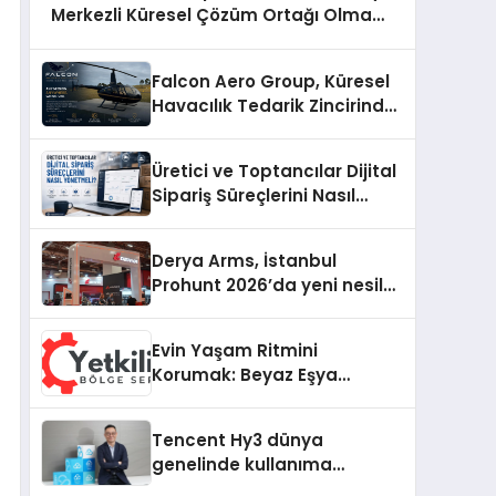
Merkezli Küresel Çözüm Ortağı Olma
Yolunda İlerliyor
Falcon Aero Group, Küresel
Havacılık Tedarik Zincirinde
Türkiye’den Dünyaya
Açılıyor
Üretici ve Toptancılar Dijital
Sipariş Süreçlerini Nasıl
Yönetmeli?
Derya Arms, İstanbul
Prohunt 2026’da yeni nesil
ürünlerini ve global marka
vizyonunu sergiledi
Evin Yaşam Ritmini
Korumak: Beyaz Eşya
Arızalarında Dürüst ve İnsan
Odaklı Destek
Tencent Hy3 dünya
genelinde kullanıma
sunuldu