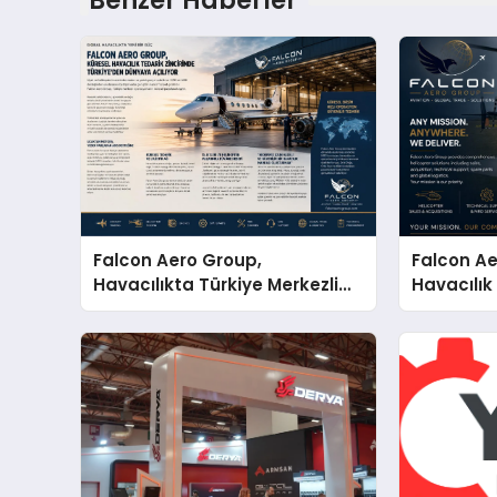
Benzer Haberler
Falcon Aero Group,
Falcon Ae
Havacılıkta Türkiye Merkezli
Havacılık
Küresel Çözüm Ortağı Olma
Türkiye’d
Yolunda İlerliyor