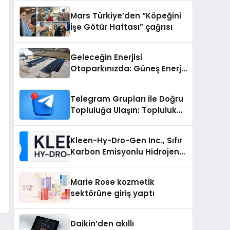
Mars Türkiye’den “Köpeğini
İşe Götür Haftası” çağrısı
Geleceğin Enerjisi
Otoparkınızda: Güneş Enerjili
Carport (Solar Otopark)
Nedir?
Telegram Grupları ile Doğru
Topluluğa Ulaşın: Topluluk
Büyütmek İsteyenlere
Telegram Dizinleri
Kleen-Hy-Dro-Gen Inc., Sıfır
Karbon Emisyonlu Hidrojen
Isıtma Teknolojisinde ISO ve
TSSA Düzenleyici Onaylarını
Marie Rose kozmetik
Aldı
sektörüne giriş yaptı
Daikin’den akıllı