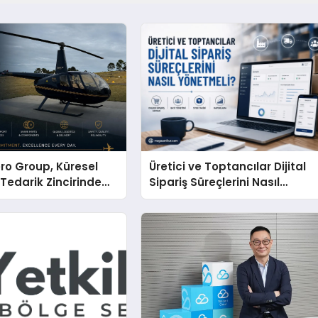
ro Group, Küresel
Üretici ve Toptancılar Dijital
 Tedarik Zincirinde
Sipariş Süreçlerini Nasıl
en Dünyaya Açılıyor
Yönetmeli?