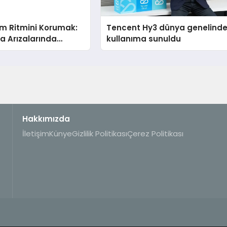
m Ritmini Korumak:
Tencent Hy3 dünya genelind
a Arızalarında
kullanıma sunuldu
 İnsan Odaklı Destek
Hakkımızda
İletişim
Künye
Gizlilik Politikası
Çerez Politikası