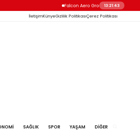
Falcon Aero Group, Havacılıkta Türkiye 
13:21:44
İletişim
Künye
Gizlilik Politikası
Çerez Politikası
ONOMI
SAĞLIK
SPOR
YAŞAM
DIĞER