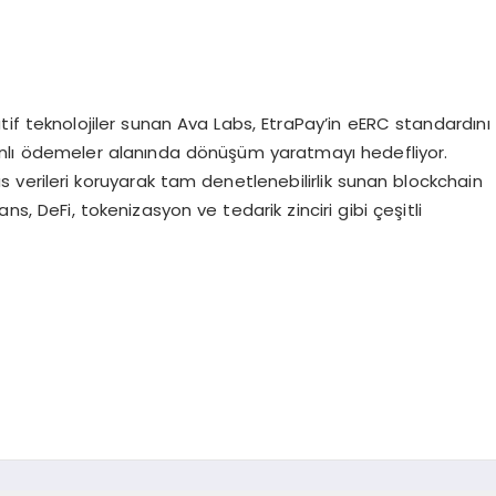
if teknolojiler sunan Ava Labs, EtraPay’in eERC standardını
lı ödemeler alanında dönüşüm yaratmayı hedefliyor.
verileri koruyarak tam denetlenebilirlik sunan blockchain
nans, DeFi, tokenizasyon ve tedarik zinciri gibi çeşitli