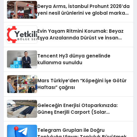
Derya Arms, İstanbul Prohunt 2026’da
yeni nesil ürünlerini ve global marka
vizyonunu sergiledi
Evin Yaşam Ritmini Korumak: Beyaz
Eşya Arızalarında Dürüst ve İnsan
Odaklı Destek
Tencent Hy3 dünya genelinde
kullanıma sunuldu
Mars Türkiye’den “Köpeğini İşe Götür
Haftası” çağrısı
Geleceğin Enerjisi Otoparkınızda:
Güneş Enerjili Carport (Solar
Otopark) Nedir?
Telegram Grupları ile Doğru
Topluluğa Ulaşın: Topluluk Büyütmek