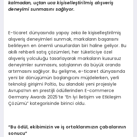
kalmadan, u
ç
tan uca ki
ş
iselle
ş
tirilmi
ş
al
ış
veri
ş
deneyimi sunmas
ı
n
ı
sa
ğ
l
ı
yor.
E-ticaret dünyasında yapay zeka ile kişiselleştirilmiş
alışveriş deneyimleri sunmak, markaların başarısını
belirleyen en önemli unsurlardan biri haline geliyor. Bu
akıllı rehberli satış çözümleri, her tüketiciye özel
alışveriş yolculuğu tasarlayarak markaların kusursuz
deneyimler sunmasını, satışlarının da büyük oranda
artırmasını sağlıyor. Bu gelişme, e-ticaret dünyasında
yeni bir dönüşümün başlangıcını müjdelerken, yerli
teknoloji girişimi Poltio, bu alandaki yeni projesiyle
Avrupa’nın en prestijli ödüllerinden E-commerce
Germany Awards 2025’te “En İyi İletişim ve Etkileşim
Çözümü” kategorisinde birinci oldu.
“
Bu
ö
d
ü
l, ekibimizin ve i
ş
ortaklar
ı
m
ı
z
ı
n
ç
abalar
ı
n
ı
n
sonucu
”