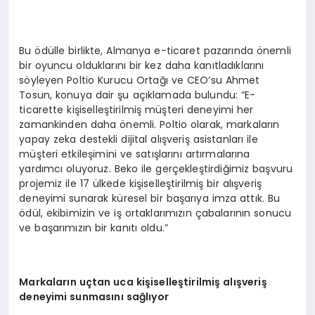
Bu ödülle birlikte, Almanya e-ticaret pazarında önemli
bir oyuncu olduklarını bir kez daha kanıtladıklarını
söyleyen Poltio Kurucu Ortağı ve CEO’su Ahmet
Tosun, konuya dair şu açıklamada bulundu: “E-
ticarette kişiselleştirilmiş müşteri deneyimi her
zamankinden daha önemli. Poltio olarak, markaların
yapay zeka destekli dijital alışveriş asistanları ile
müşteri etkileşimini ve satışlarını artırmalarına
yardımcı oluyoruz. Beko ile gerçekleştirdiğimiz başvuru
projemiz ile 17 ülkede kişiselleştirilmiş bir alışveriş
deneyimi sunarak küresel bir başarıya imza attık. Bu
ödül, ekibimizin ve iş ortaklarımızın çabalarının sonucu
ve başarımızın bir kanıtı oldu.”
Markalar
ı
n u
ç
tan uca ki
ş
iselle
ş
tirilmi
ş
al
ış
veri
ş
deneyimi sunmas
ı
n
ı
sa
ğ
l
ı
yor