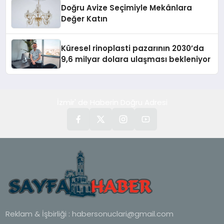
Doğru Avize Seçimiyle Mekânlara
Değer Katın
Küresel rinoplasti pazarının 2030’da
9,6 milyar dolara ulaşması bekleniyor
İzmir' de Haberin Doğru Adresi
Reklam & İşbirliği :
habersonuclari@gmail.com