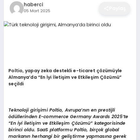
haberci
EĞITIM
Paylaş
05 Mart 2025
EKONOMI
SAĞLIK
Poltio, yapay zeka destekli e-ticaret
çö
z
ü
m
ü
yle
SPOR
Almanya
’
da
“
En
İ
yi
İ
leti
ş
im ve Etkile
ş
im
Çö
z
ü
m
ü”
se
ç
ildi
YAŞAM
Teknoloji giri
ş
imi Poltio, Avrupa
’
n
ı
n en prestijli
ö
d
ü
llerinden E-commerce Germany Awards 2025
’
te
DIĞER
“
En
İ
yi
İ
leti
ş
im ve Etkile
ş
im
Çö
z
ü
m
ü”
kategorisinde
birinci oldu. SaaS platformu Poltio, bir
ç
ok global
markan
ı
n herhangi bir geli
ş
tirme yapmas
ı
na gerek