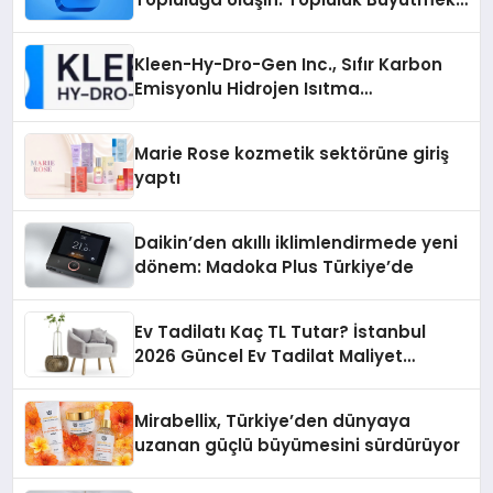
İsteyenlere Telegram Dizinleri
Kleen-Hy-Dro-Gen Inc., Sıfır Karbon
Emisyonlu Hidrojen Isıtma
Teknolojisinde ISO ve TSSA
Düzenleyici Onaylarını Aldı
Marie Rose kozmetik sektörüne giriş
yaptı
Daikin’den akıllı iklimlendirmede yeni
dönem: Madoka Plus Türkiye’de
Ev Tadilatı Kaç TL Tutar? İstanbul
2026 Güncel Ev Tadilat Maliyet
Rehberi
Mirabellix, Türkiye’den dünyaya
uzanan güçlü büyümesini sürdürüyor