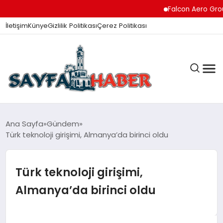
Falcon Aero Group, Kür
İletişim
Künye
Gizlilik Politikası
Çerez Politikası
ANA SAYFA
Ana Sayfa
Gündem
Türk teknoloji girişimi, Almanya’da birinci oldu
GÜNDEM
Türk teknoloji girişimi,
Almanya’da birinci oldu
İZMIR HABERLERI