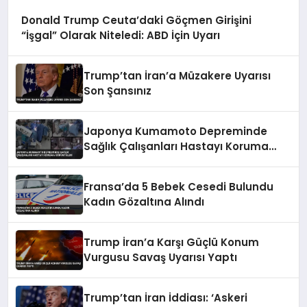
Donald Trump Ceuta’daki Göçmen Girişini
“İşgal” Olarak Niteledi: ABD İçin Uyarı
Trump’tan İran’a Müzakere Uyarısı
Son Şansınız
Japonya Kumamoto Depreminde
Sağlık Çalışanları Hastayı Koruma
Görüntüleri
Fransa’da 5 Bebek Cesedi Bulundu
Kadın Gözaltına Alındı
Trump İran’a Karşı Güçlü Konum
Vurgusu Savaş Uyarısı Yaptı
Trump’tan İran İddiası: ‘Askeri