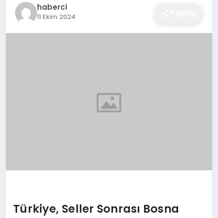
haberci
EĞITIM
Paylaş
11 Ekim 2024
EKONOMI
SAĞLIK
SPOR
YAŞAM
DIĞER
Türkiye, Seller Sonrası Bosna