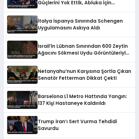
Güçlerini Yok Ettik, Abluka İçin
Yalvarıyorlar’
İtalya İspanya Sınırında Schengen
Uygulamasını Askıya Aldı
İsrail’in Lübnan Sınırından 600 Zeytin
Ağacını Sökmesi Uydu Görüntüleriyle
Belgelendi
Netanyahu’nun Karşısına Şortla Çıkan
Senatör Fetterman Dikkat Çekti
Barselona L1 Metro Hattında Yangın:
137 Kişi Hastaneye Kaldırıldı
Trump İran’ı Sert Vurma Tehdidi
Savurdu