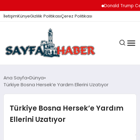
Donald Trump Ceuta’dak
İletişim
Künye
Gizlilik Politikası
Çerez Politikası
ANA SAYFA
Ana Sayfa
Dünya
Türkiye Bosna Hersek’e Yardım Ellerini Uzatıyor
GÜNDEM
Türkiye Bosna Hersek’e Yardım
Ellerini Uzatıyor
İZMIR HABERLERI