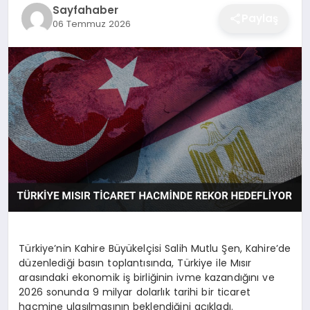
Sayfahaber
EĞITIM
Paylaş
06 Temmuz 2026
EKONOMI
SAĞLIK
SPOR
YAŞAM
Türkiye’nin Kahire Büyükelçisi Salih Mutlu Şen, Kahire’de
düzenlediği basın toplantısında, Türkiye ile Mısır
DIĞER
arasındaki ekonomik iş birliğinin ivme kazandığını ve
2026 sonunda 9 milyar dolarlık tarihi bir ticaret
hacmine ulaşılmasının beklendiğini açıkladı.