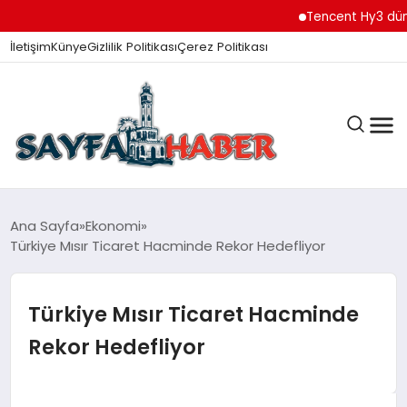
Tencent Hy3 dünya gen
İletişim
Künye
Gizlilik Politikası
Çerez Politikası
ANA SAYFA
Ana Sayfa
Ekonomi
Türkiye Mısır Ticaret Hacminde Rekor Hedefliyor
GÜNDEM
Türkiye Mısır Ticaret Hacminde
Rekor Hedefliyor
İZMIR HABERLERI