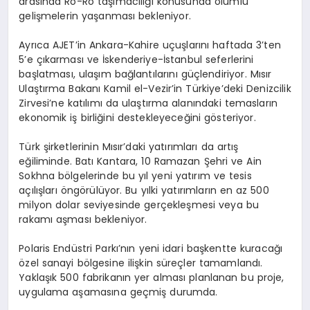
arasında Ro-Ro taşımacılığı konusunda olumlu
gelişmelerin yaşanması bekleniyor.
Ayrıca AJET’in Ankara-Kahire uçuşlarını haftada 3’ten
5’e çıkarması ve İskenderiye-İstanbul seferlerini
başlatması, ulaşım bağlantılarını güçlendiriyor. Mısır
Ulaştırma Bakanı Kamil el-Vezir’in Türkiye’deki Denizcilik
Zirvesi’ne katılımı da ulaştırma alanındaki temasların
ekonomik iş birliğini destekleyeceğini gösteriyor.
Türk şirketlerinin Mısır’daki yatırımları da artış
eğiliminde. Batı Kantara, 10 Ramazan Şehri ve Ain
Sokhna bölgelerinde bu yıl yeni yatırım ve tesis
açılışları öngörülüyor. Bu yılki yatırımların en az 500
milyon dolar seviyesinde gerçekleşmesi veya bu
rakamı aşması bekleniyor.
Polaris Endüstri Parkı’nın yeni idari başkentte kuracağı
özel sanayi bölgesine ilişkin süreçler tamamlandı.
Yaklaşık 500 fabrikanın yer alması planlanan bu proje,
uygulama aşamasına geçmiş durumda.