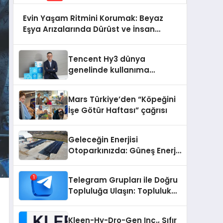
Evin Yaşam Ritmini Korumak: Beyaz
Eşya Arızalarında Dürüst ve İnsan
Odaklı Destek
Tencent Hy3 dünya
genelinde kullanıma
sunuldu
Mars Türkiye’den “Köpeğini
İşe Götür Haftası” çağrısı
Geleceğin Enerjisi
Otoparkınızda: Güneş Enerjili
Carport (Solar Otopark)
Nedir?
Telegram Grupları ile Doğru
Topluluğa Ulaşın: Topluluk
Büyütmek İsteyenlere
Telegram Dizinleri
Kleen-Hy-Dro-Gen Inc., Sıfır