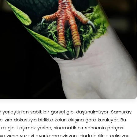
e yerleştirilen sabit bir görsel gibi düşünülmüyor. Samuray
e zırh dokusuyla birlikte kolun akışına göre kuruluyor. Bu
tre gibi taşımak yerine, sinematik bir sahnenin parçası
 ve zırhın yüzeyi aynı kompozisyon içinde birlikte çalışıyor.