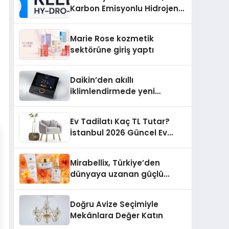
Karbon Emisyonlu Hidrojen
Isıtma Teknolojisinde ISO ve
TSSA Düzenleyici Onaylarını
Marie Rose kozmetik
Aldı
sektörüne giriş yaptı
Daikin’den akıllı
iklimlendirmede yeni
dönem: Madoka Plus
Türkiye’de
Ev Tadilatı Kaç TL Tutar?
İstanbul 2026 Güncel Ev
Tadilat Maliyet Rehberi
Mirabellix, Türkiye’den
dünyaya uzanan güçlü
büyümesini sürdürüyor
Doğru Avize Seçimiyle
Mekânlara Değer Katın