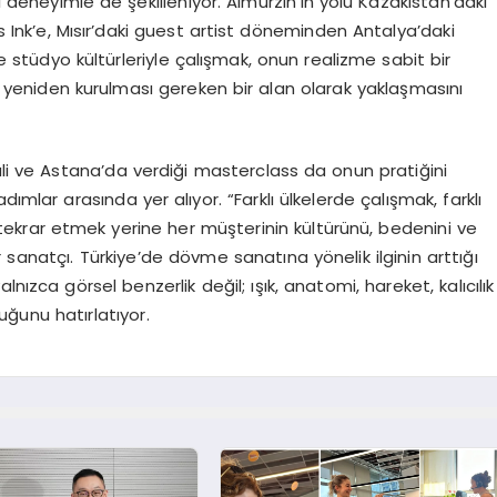
i deneyimle de şekilleniyor. Aimurzin’in yolu Kazakistan’daki
 Ink’e, Mısır’daki guest artist döneminden Antalya’daki
 ve stüdyo kültürleriyle çalışmak, onun realizme sabit bir
 yeniden kurulması gereken bir alan olarak yaklaşmasını
ali ve Astana’da verdiği masterclass da onun pratiğini
ımlar arasında yer alıyor. “Farklı ülkelerde çalışmak, farklı
tekrar etmek yerine her müşterinin kültürünü, bedenini ve
 sanatçı. Türkiye’de dövme sanatına yönelik ilginin arttığı
nızca görsel benzerlik değil; ışık, anatomi, hareket, kalıcılık
uğunu hatırlatıyor.