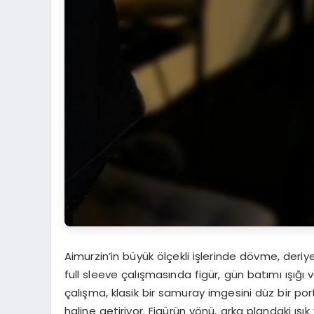
Aimurzin’in büyük ölçekli işlerinde dövme, deriy
full sleeve çalışmasında figür, gün batımı ışığı v
çalışma, klasik bir samuray imgesini düz bir por
haline getiriyor. Figürün yönü, arka plandaki ışık