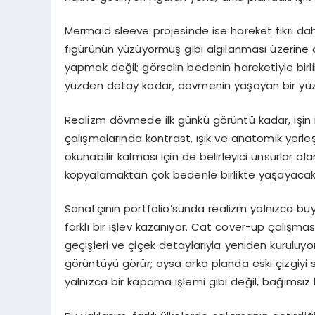
Mermaid sleeve projesinde ise hareket fikri dah
figürünün yüzüyormuş gibi algılanması üzerine 
yapmak değil; görselin bedenin hareketiyle birl
yüzden detay kadar, dövmenin yaşayan bir yüze
Realizm dövmede ilk günkü görüntü kadar, işin i
çalışmalarında kontrast, ışık ve anatomik yerle
okunabilir kalması için de belirleyici unsurlar ol
kopyalamaktan çok bedenle birlikte yaşayacak 
Sanatçının portfolio’sunda realizm yalnızca bü
farklı bir işlev kazanıyor. Cat cover-up çalışma
geçişleri ve çiçek detaylarıyla yeniden kuruluy
görüntüyü görür; oysa arka planda eski çizgiy
yalnızca bir kapama işlemi gibi değil, bağımsız 