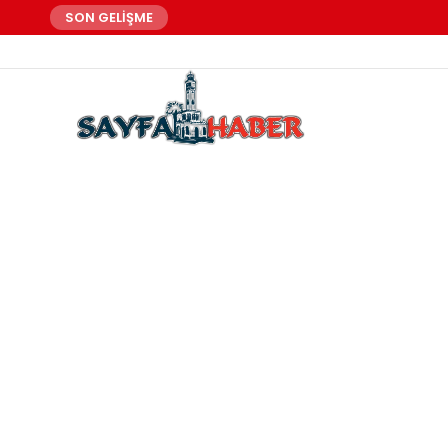
SON GELİŞME