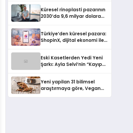
Küresel rinoplasti pazarının
2030’da 9,6 milyar dolara
ulaşması bekleniyor
Türkiye’den küresel pazara:
ShopinX, dijital ekonomi ile
gerçek dünya alışverişini bir
araya getirmeyi hedefliyor
Eski Kasetlerden Yedi Yeni
Şarkı: Ayla Selvi’nin “Kayıp
Kasetler 1” Albümü 31
Temmuz’da Çıktı
Yeni yapilan 31 bilimsel
araştırmaya göre, Vegan
Köpek Maması ve Vegan
Kedi Mamasının İyi
Sindirildiğini Ortaya Koydu