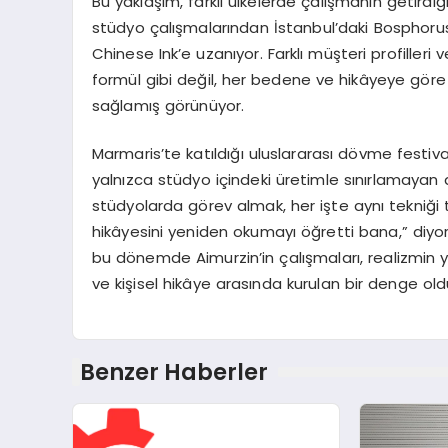
Bu yaklaşım, farklı ülkelerde çalışmanın getirdiğ
stüdyo çalışmalarından İstanbul’daki Bosphorus
Chinese Ink’e uzanıyor. Farklı müşteri profilleri
formül gibi değil, her bedene ve hikâyeye göre
sağlamış görünüyor.
Marmaris’te katıldığı uluslararası dövme festiv
yalnızca stüdyo içindeki üretimle sınırlamayan ad
stüdyolarda görev almak, her işte aynı tekniği 
hikâyesini yeniden okumayı öğretti bana,” diyor
bu dönemde Aimurzin’in çalışmaları, realizmin yal
ve kişisel hikâye arasında kurulan bir denge old
Benzer Haberler