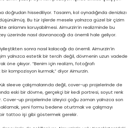
a doğrudan hissediliyor. Tasarım, kol oynadığında denizkızı
düşünülmüş. Bu tür işlerde mesele yalnızca güzel bir çizim
ikte anlamını koruyabilmesi. Aimurzin’in realizminde bu
y üzerinde nasıl davranacağı da önemli hale geliyor.
yileştikten sonra nasıl kalacağı da önemli. Aimurzin’in
şim yalnızca estetik bir tercih değil, dövmenin uzun vadede
arak öne çıkıyor. “Benim için realizm, fotoğrafı
bir kompozisyon kurmak,” diyor Aimurzin.
yük sleeve çalışmalarında değil, cover-up projelerinde de
sında eski bir dövme, gerçekçi bir kedi portresi, soyut renk
or. Cover-up projelerinde izleyici çoğu zaman yalnızca son
i saklamak, yeni formu bedene oturtmak ve çalışmayı
bir tattoo işi gibi göstermek gerekir.