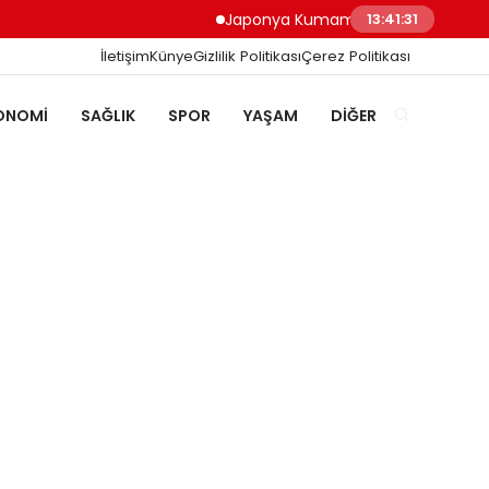
Japonya Kumamoto Depreminde Sağlık Çalışa
13:41:33
İletişim
Künye
Gizlilik Politikası
Çerez Politikası
ONOMI
SAĞLIK
SPOR
YAŞAM
DIĞER