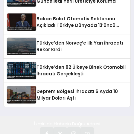
Güncelledi Yerli Üreticiye Koruma
Bakan Bolat Otomotiv Sektörünü
Açıkladı Türkiye Dünyada 13’üncü
Üretim Üssü Oldu
Türkiye’den Norveç’e İlk Yarı İhracatı
Rekor Kırdı
Türkiye’den 82 Ülkeye Binek Otomobil
İhracatı Gerçekleşti
Deprem Bölgesi İhracatı 6 Ayda 10
Milyar Doları Aştı
İzmir' de Haberin Doğru Adresi