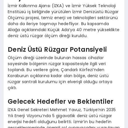
İzmir Kalkınma Ajansı (İZKA) ve İzmir Yüksek Teknoloji
Enstitüsü iş birliğinde yürütülen İzmir Denizüstü Rüzgar
Ölçümü projesi, temiz enerji ve teknolojileri sektörünü
daha da ileriye taşımayı hedefliyor. Bu kapsamda
Aliağa açıklarındaki Küçük Ada’ya 40 metre yükseklikte
deniz üstü rüzgar ölçüm direği kuruldu.
Deniz Üstü Rüzgar Potansiyeli
Ölçüm direği üzerinde bulunan hassas cihazlar
sayesinde bölgenin rüzgar kapasitesiyle ilgili veri
toplandı. Bu verilere göre, Çandarlı Körfezi’nden
Karaburun açıklarına kadar olan bölge, deniz üstü
rüzgar santrali kurulumu için elverişli olduğu ortaya
çıktı.
Gelecek Hedefler ve Beklentiler
İZKA Genel Sekreteri Mehmet Yavuz, Türkiye’nin 2035
Yılı Enerji Vizyonu’nda 5 gigavatlık deniz üstü rüzgar
enerjisi hedefi olduğunu belirtti. İzmir’in bu hedefin
gerçekleşmesinde önemli rol oynayacağını vurgulayan