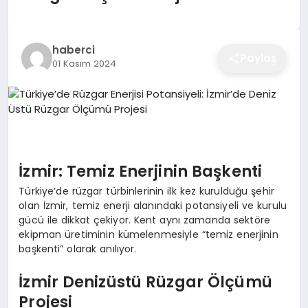
EĞITIM
haberci
Paylaş
01 Kasım 2024
EKONOMI
SAĞLIK
SPOR
İzmir: Temiz Enerjinin Başkenti
Türkiye’de rüzgar türbinlerinin ilk kez kurulduğu şehir
olan İzmir, temiz enerji alanındaki potansiyeli ve kurulu
YAŞAM
gücü ile dikkat çekiyor. Kent aynı zamanda sektöre
ekipman üretiminin kümelenmesiyle “temiz enerjinin
başkenti” olarak anılıyor.
DIĞER
İzmir Denizüstü Rüzgar Ölçümü
Projesi