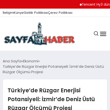
Tencent Hy3 dünya gen
İletişim
Künye
Gizlilik Politikası
Çerez Politikası
ANA SAYFA
Ana Sayfa
Ekonomi
Türkiye’de Rüzgar Enerjisi Potansiyeli: İzmir’de Deniz Üstü
Rüzgar Ölçümü Projesi
GÜNDEM
Türkiye’de Rüzgar Enerjisi
İZMIR HABERLERI
Potansiyeli: İzmir’de Deniz Üstü
Rüzgar Ölçümü Projesi