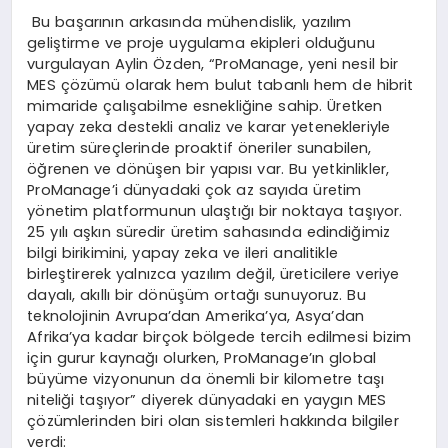
Bu başarının arkasında mühendislik, yazılım
geliştirme ve proje uygulama ekipleri olduğunu
vurgulayan Aylin Özden, “ProManage, yeni nesil bir
MES çözümü olarak hem bulut tabanlı hem de hibrit
mimaride çalışabilme esnekliğine sahip. Üretken
yapay zeka destekli analiz ve karar yetenekleriyle
üretim süreçlerinde proaktif öneriler sunabilen,
öğrenen ve dönüşen bir yapısı var. Bu yetkinlikler,
ProManage’i dünyadaki çok az sayıda üretim
yönetim platformunun ulaştığı bir noktaya taşıyor.
25 yılı aşkın süredir üretim sahasında edindiğimiz
bilgi birikimini, yapay zeka ve ileri analitikle
birleştirerek yalnızca yazılım değil, üreticilere veriye
dayalı, akıllı bir dönüşüm ortağı sunuyoruz. Bu
teknolojinin Avrupa’dan Amerika’ya, Asya’dan
Afrika’ya kadar birçok bölgede tercih edilmesi bizim
için gurur kaynağı olurken, ProManage’ın global
büyüme vizyonunun da önemli bir kilometre taşı
niteliği taşıyor” diyerek
dünyadaki en yaygın MES
çözümlerinden biri olan sistemleri hakkında bilgiler
verdi: