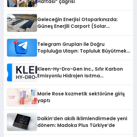
Haftası” çağrısı
Geleceğin Enerjisi Otoparkınızda:
Güneş Enerjili Carport (Solar
Otopark) Nedir?
Telegram Grupları ile Doğru
Topluluğa Ulaşın: Topluluk Büyütmek
İsteyenlere Telegram Dizinleri
Kleen-Hy-Dro-Gen Inc., Sıfır Karbon
Emisyonlu Hidrojen Isıtma
Teknolojisinde ISO ve TSSA
Düzenleyici Onaylarını Aldı
Marie Rose kozmetik sektörüne giriş
yaptı
Daikin’den akıllı iklimlendirmede yeni
dönem: Madoka Plus Türkiye’de