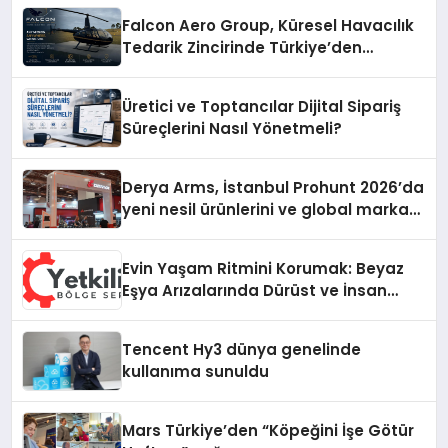
Falcon Aero Group, Küresel Havacılık
Tedarik Zincirinde Türkiye’den
Dünyaya Açılıyor
Üretici ve Toptancılar Dijital Sipariş
Süreçlerini Nasıl Yönetmeli?
Derya Arms, İstanbul Prohunt 2026’da
yeni nesil ürünlerini ve global marka
vizyonunu sergiledi
Evin Yaşam Ritmini Korumak: Beyaz
Eşya Arızalarında Dürüst ve İnsan
Odaklı Destek
Tencent Hy3 dünya genelinde
kullanıma sunuldu
Mars Türkiye’den “Köpeğini İşe Götür