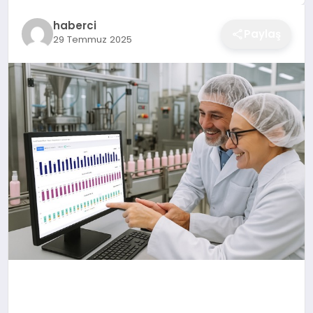
EĞITIM
haberci
Paylaş
29 Temmuz 2025
EKONOMI
SAĞLIK
SPOR
YAŞAM
DIĞER