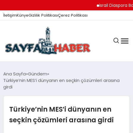
İsrail Diaspora Bakanı Ch
İletişim
Künye
Gizlilik Politikası
Çerez Politikası
ANA SAYFA
Ana Sayfa
Gündem
Türkiye’nin MES’i dünyanın en seçkin çözümleri arasına
girdi
GÜNDEM
Türkiye’nin MES’i dünyanın en
İZMIR HABERLERI
seçkin çözümleri arasına girdi