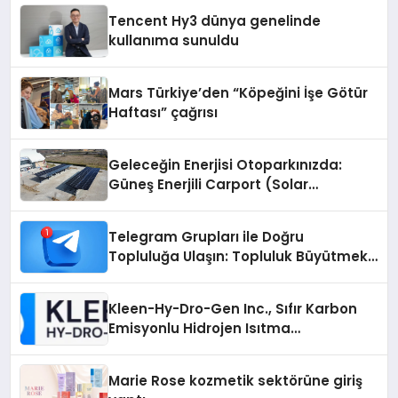
Tencent Hy3 dünya genelinde
kullanıma sunuldu
Mars Türkiye’den “Köpeğini İşe Götür
Haftası” çağrısı
Geleceğin Enerjisi Otoparkınızda:
Güneş Enerjili Carport (Solar
Otopark) Nedir?
Telegram Grupları ile Doğru
Topluluğa Ulaşın: Topluluk Büyütmek
İsteyenlere Telegram Dizinleri
Kleen-Hy-Dro-Gen Inc., Sıfır Karbon
Emisyonlu Hidrojen Isıtma
Teknolojisinde ISO ve TSSA
Düzenleyici Onaylarını Aldı
Marie Rose kozmetik sektörüne giriş