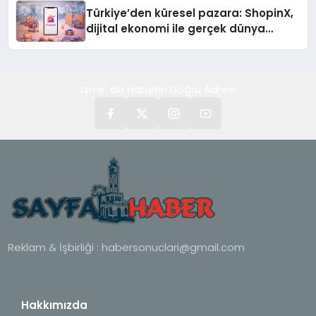
Türkiye’den küresel pazara: ShopinX,
dijital ekonomi ile gerçek dünya
alışverişini bir araya getirmeyi
hedefliyor
İzmir' de Haberin Doğru Adresi
Reklam & İşbirliği :
habersonuclari@gmail.com
Hakkımızda