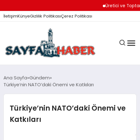
Üretici ve Toptancılar 
İletişim
Künye
Gizlilik Politikası
Çerez Politikası
ANA SAYFA
Ana Sayfa
Gündem
Türkiye’nin NATO’daki Önemi ve Katkıları
GÜNDEM
Türkiye’nin NATO’daki Önemi ve
Katkıları
İZMIR HABERLERI