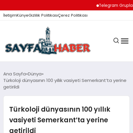
Telegram Grupları ile D
İletişim
Künye
Gizlilik Politikası
Çerez Politikası
ANA SAYFA
Ana Sayfa
Dünya
Türkoloji dünyasının 100 yıllık vasiyeti Semerkant’ta yerine
getirildi
GÜNDEM
Türkoloji dünyasının 100 yıllık
İZMIR HABERLERI
vasiyeti Semerkant’ta yerine
getirildi