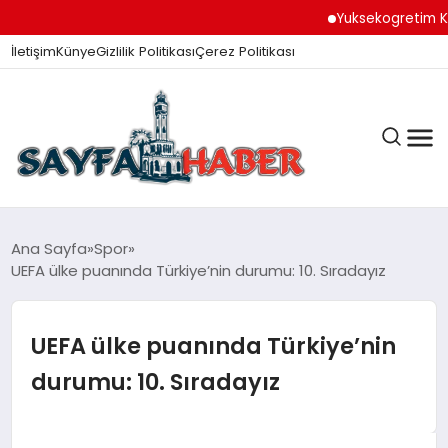
Yuksekogretim Kurum
İletişim
Künye
Gizlilik Politikası
Çerez Politikası
ANA SAYFA
Ana Sayfa
Spor
UEFA ülke puanında Türkiye’nin durumu: 10. Sıradayız
GÜNDEM
UEFA ülke puanında Türkiye’nin
durumu: 10. Sıradayız
İZMIR HABERLERI