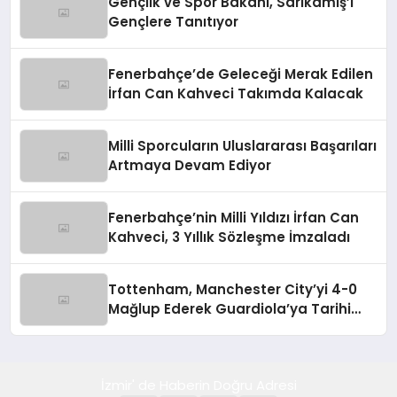
Gençlik ve Spor Bakanı, Sarıkamış’ı
Gençlere Tanıtıyor
Fenerbahçe’de Geleceği Merak Edilen
İrfan Can Kahveci Takımda Kalacak
Milli Sporcuların Uluslararası Başarıları
Artmaya Devam Ediyor
Fenerbahçe’nin Milli Yıldızı İrfan Can
Kahveci, 3 Yıllık Sözleşme İmzaladı
Tottenham, Manchester City’yi 4-0
Mağlup Ederek Guardiola’ya Tarihi
Yenilgiyi Tattırdı
İzmir' de Haberin Doğru Adresi