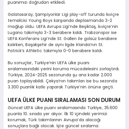
puanımızı doğrudan etkiledi.
Galatasaray, Şampiyonlar Ligi play-off turunda İsviçre
temsilcisi Young Boys karşısında deplasmanda 3-2
mağlup oldu. UEFA Avrupa Ligi’nde Beşiktaş, İsviçre’nin
Lugano takımıyla 3-3 berabere kaldı. Trabzonspor ise
UEFA Konferans Ligi’nde St. Gallen ile golsüz berabere
kalırken, Başakşehir de aynı ligde İrlanda’nın St.
Patrick’s Athletic takımıyla 0-0 berabere kaldı.
Bu sonuçlar, Türkiye’nin UEFA ülke puanı
sıralamasındaki yerini koruma mücadelesini zorlaştırdı.
Türkiye, 2024-2025 sezonunda şu ana kadar 2.000
puan toplayabildi. Çekya’nın takımları ise bu sezonda
3.300 puanlık katkı yaparak Türkiye’nin önüne geçti.
UEFA ÜLKE PUANI SIRALAMASI SON DURUM
Güncel UEFA ülke puanı sıralamasında Türkiye, 35.600
puanla 10. sırada yer alıyor. İlk 10 içindeki yerimizi
korumak, Türk takımlarının Avrupa’da alacağı
sonuçlara bağlı olacak. İşte güncel sıralama: