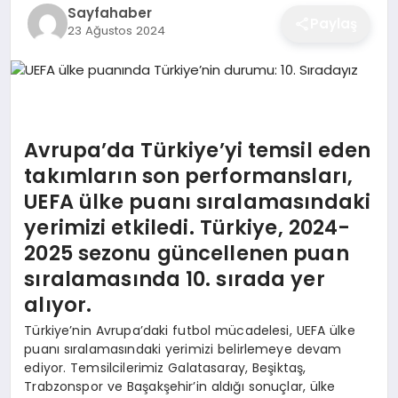
Sayfahaber
EĞITIM
Paylaş
23 Ağustos 2024
EKONOMI
Avrupa’da Türkiye’yi temsil eden
SAĞLIK
takımların son performansları,
UEFA ülke puanı sıralamasındaki
SPOR
yerimizi etkiledi. Türkiye, 2024-
2025 sezonu güncellenen puan
sıralamasında 10. sırada yer
YAŞAM
alıyor.
Türkiye’nin Avrupa’daki futbol mücadelesi, UEFA ülke
DIĞER
puanı sıralamasındaki yerimizi belirlemeye devam
ediyor. Temsilcilerimiz Galatasaray, Beşiktaş,
Trabzonspor ve Başakşehir’in aldığı sonuçlar, ülke