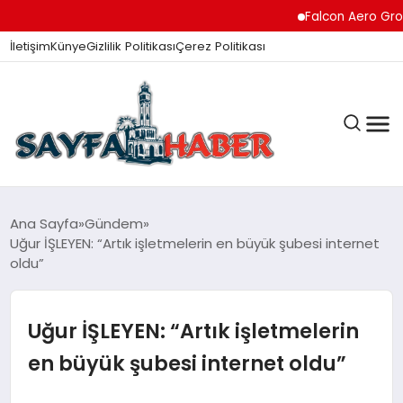
Falcon Aero Group, Küres
İletişim
Künye
Gizlilik Politikası
Çerez Politikası
ANA SAYFA
Ana Sayfa
Gündem
Uğur İŞLEYEN: “Artık işletmelerin en büyük şubesi internet
oldu”
GÜNDEM
Uğur İŞLEYEN: “Artık işletmelerin
İZMIR HABERLERI
en büyük şubesi internet oldu”