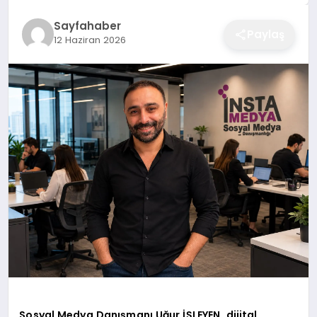
EĞITIM
Sayfahaber
Paylaş
12 Haziran 2026
EKONOMI
SAĞLIK
SPOR
YAŞAM
DIĞER
Sosyal Medya Danışmanı Uğur İŞLEYEN, dijital