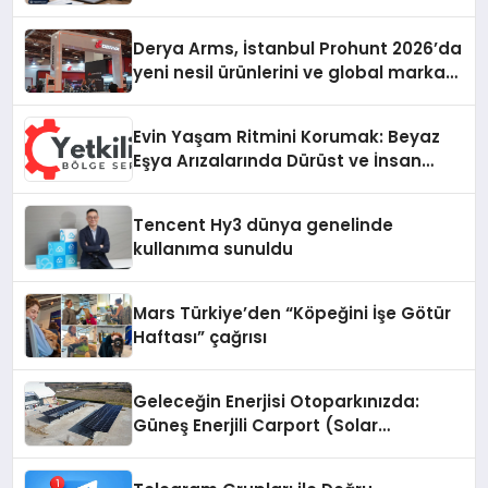
Derya Arms, İstanbul Prohunt 2026’da
yeni nesil ürünlerini ve global marka
vizyonunu sergiledi
Evin Yaşam Ritmini Korumak: Beyaz
Eşya Arızalarında Dürüst ve İnsan
Odaklı Destek
Tencent Hy3 dünya genelinde
kullanıma sunuldu
Mars Türkiye’den “Köpeğini İşe Götür
Haftası” çağrısı
Geleceğin Enerjisi Otoparkınızda:
Güneş Enerjili Carport (Solar
Otopark) Nedir?