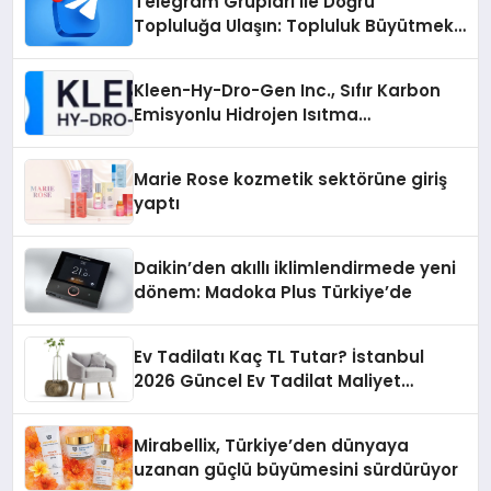
Telegram Grupları ile Doğru
Topluluğa Ulaşın: Topluluk Büyütmek
İsteyenlere Telegram Dizinleri
Kleen-Hy-Dro-Gen Inc., Sıfır Karbon
Emisyonlu Hidrojen Isıtma
Teknolojisinde ISO ve TSSA
Düzenleyici Onaylarını Aldı
Marie Rose kozmetik sektörüne giriş
yaptı
Daikin’den akıllı iklimlendirmede yeni
dönem: Madoka Plus Türkiye’de
Ev Tadilatı Kaç TL Tutar? İstanbul
2026 Güncel Ev Tadilat Maliyet
Rehberi
Mirabellix, Türkiye’den dünyaya
uzanan güçlü büyümesini sürdürüyor