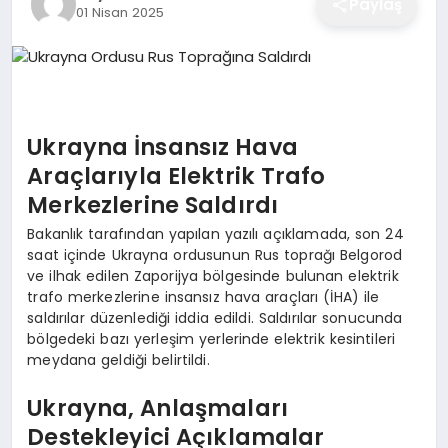
Paylaş
01 Nisan 2025
EĞITIM
EKONOMI
Ukrayna İnsansız Hava
SAĞLIK
Araçlarıyla Elektrik Trafo
Merkezlerine Saldırdı
Bakanlık tarafından yapılan yazılı açıklamada, son 24
SPOR
saat içinde Ukrayna ordusunun Rus toprağı Belgorod
ve ilhak edilen Zaporijya bölgesinde bulunan elektrik
trafo merkezlerine insansız hava araçları (İHA) ile
YAŞAM
saldırılar düzenlediği iddia edildi. Saldırılar sonucunda
bölgedeki bazı yerleşim yerlerinde elektrik kesintileri
meydana geldiği belirtildi.
DIĞER
Ukrayna, Anlaşmaları
Destekleyici Açıklamalar