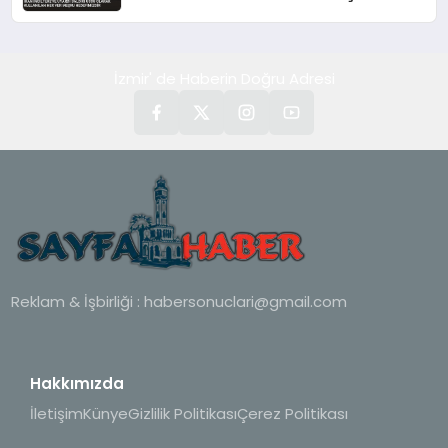
Hedefimizdir
İzmir' de Haberin Doğru Adresi
Reklam & İşbirliği :
habersonuclari@gmail.com
Hakkımızda
İletişim
Künye
Gizlilik Politikası
Çerez Politikası