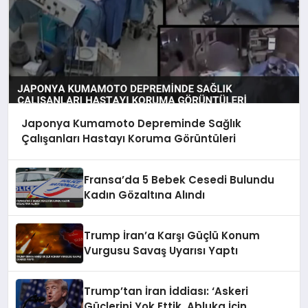
Japonya Kumamoto Depreminde Sağlık
Çalışanları Hastayı Koruma Görüntüleri
Fransa’da 5 Bebek Cesedi Bulundu
Kadın Gözaltına Alındı
Trump İran’a Karşı Güçlü Konum
Vurgusu Savaş Uyarısı Yaptı
Trump’tan İran İddiası: ‘Askeri
Güçlerini Yok Ettik, Abluka İçin