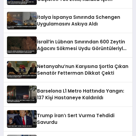
Yalvarıyorlar’
İtalya İspanya Sınırında Schengen
Uygulamasını Askıya Aldı
İsrail’in Lübnan Sınırından 600 Zeytin
Ağacını Sökmesi Uydu Görüntüleriyle
Belgelendi
Netanyahu’nun Karşısına Şortla Çıkan
Senatör Fetterman Dikkat Çekti
Barselona L1 Metro Hattında Yangın:
137 Kişi Hastaneye Kaldırıldı
Trump İran’ı Sert Vurma Tehdidi
Savurdu