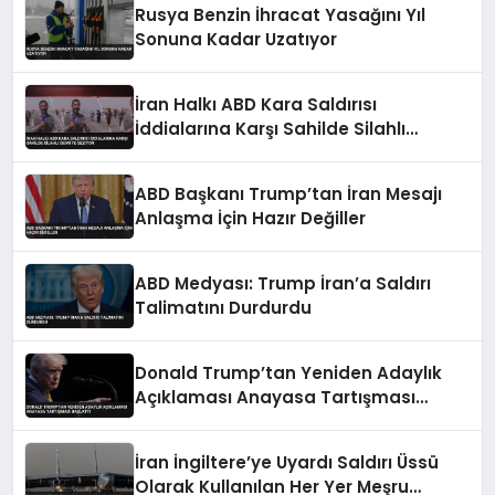
Rusya Benzin İhracat Yasağını Yıl
Sonuna Kadar Uzatıyor
İran Halkı ABD Kara Saldırısı
İddialarına Karşı Sahilde Silahlı
Devriye Geziyor
ABD Başkanı Trump’tan İran Mesajı
Anlaşma İçin Hazır Değiller
ABD Medyası: Trump İran’a Saldırı
Talimatını Durdurdu
Donald Trump’tan Yeniden Adaylık
Açıklaması Anayasa Tartışması
Başlattı
İran İngiltere’ye Uyardı Saldırı Üssü
Olarak Kullanılan Her Yer Meşru