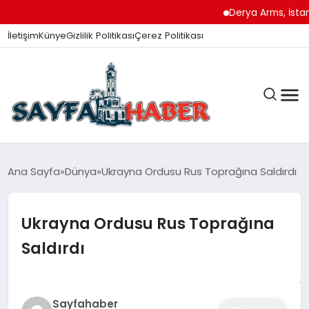
Derya Arms, İstanbul P
İletişim
Künye
Gizlilik Politikası
Çerez Politikası
ANA SAYFA
Ana Sayfa
Dünya
Ukrayna Ordusu Rus Toprağına Saldırdı
Ukrayna Ordusu Rus Toprağına
GÜNDEM
Saldırdı
İZMIR HABERLERI
Sayfahaber