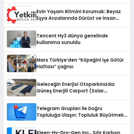
vizyonunu sergiledi
Evin Yaşam Ritmini Korumak: Beyaz
Eşya Arızalarında Dürüst ve İnsan
Odaklı Destek
Tencent Hy3 dünya genelinde
kullanıma sunuldu
Mars Türkiye’den “Köpeğini İşe Götür
Haftası” çağrısı
Geleceğin Enerjisi Otoparkınızda:
Güneş Enerjili Carport (Solar
Otopark) Nedir?
Telegram Grupları ile Doğru
Topluluğa Ulaşın: Topluluk Büyütmek
İsteyenlere Telegram Dizinleri
Kleen-Hy-Dro-Gen Inc., Sıfır Karbon