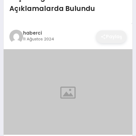
EĞITIM
Açıklamalarda Bulundu
EKONOMI
haberci
Paylaş
11 Ağustos 2024
SAĞLIK
SPOR
YAŞAM
DIĞER