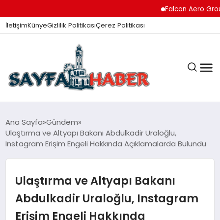
Falcon Aero Group, Kür
İletişim
Künye
Gizlilik Politikası
Çerez Politikası
ANA SAYFA
Ana Sayfa
Gündem
Ulaştırma ve Altyapı Bakanı Abdulkadir Uraloğlu,
Instagram Erişim Engeli Hakkında Açıklamalarda Bulundu
GÜNDEM
Ulaştırma ve Altyapı Bakanı
İZMIR HABERLERI
Abdulkadir Uraloğlu, Instagram
Erişim Engeli Hakkında