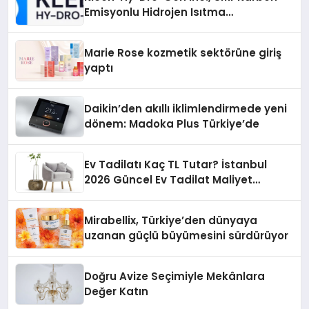
Emisyonlu Hidrojen Isıtma
Teknolojisinde ISO ve TSSA
Düzenleyici Onaylarını Aldı
Marie Rose kozmetik sektörüne giriş
yaptı
Daikin’den akıllı iklimlendirmede yeni
dönem: Madoka Plus Türkiye’de
Ev Tadilatı Kaç TL Tutar? İstanbul
2026 Güncel Ev Tadilat Maliyet
Rehberi
Mirabellix, Türkiye’den dünyaya
uzanan güçlü büyümesini sürdürüyor
Doğru Avize Seçimiyle Mekânlara
Değer Katın