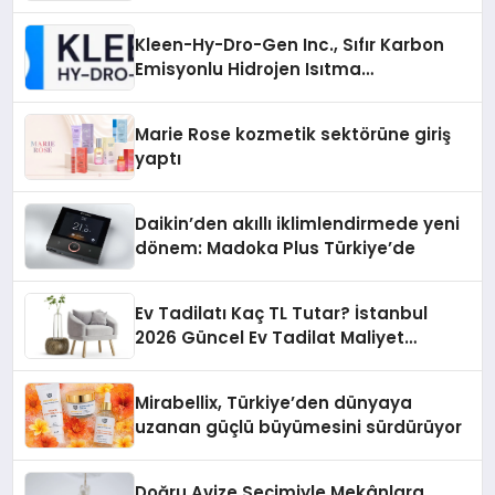
İsteyenlere Telegram Dizinleri
Kleen-Hy-Dro-Gen Inc., Sıfır Karbon
Emisyonlu Hidrojen Isıtma
Teknolojisinde ISO ve TSSA
Düzenleyici Onaylarını Aldı
Marie Rose kozmetik sektörüne giriş
yaptı
Daikin’den akıllı iklimlendirmede yeni
dönem: Madoka Plus Türkiye’de
Ev Tadilatı Kaç TL Tutar? İstanbul
2026 Güncel Ev Tadilat Maliyet
Rehberi
Mirabellix, Türkiye’den dünyaya
uzanan güçlü büyümesini sürdürüyor
Doğru Avize Seçimiyle Mekânlara