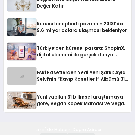
Değer Katın
Küresel rinoplasti pazarının 2030’da
9,6 milyar dolara ulaşması bekleniyor
Türkiye’den küresel pazara: ShopinX,
dijital ekonomi ile gerçek dünya
alışverişini bir araya getirmeyi
hedefliyor
Eski Kasetlerden Yedi Yeni Şarkı: Ayla
Selvi’nin “Kayıp Kasetler 1” Albümü 31
Temmuz’da Çıktı
Yeni yapilan 31 bilimsel araştırmaya
göre, Vegan Köpek Maması ve Vegan
Kedi Mamasının İyi Sindirildiğini
Ortaya Koydu
İzmir' de Haberin Doğru Adresi