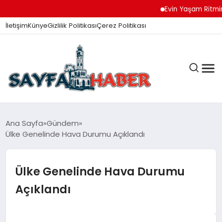
Evin Yaşam Ritmini K
İletişim
Künye
Gizlilik Politikası
Çerez Politikası
ANA SAYFA
Ana Sayfa
Gündem
Ülke Genelinde Hava Durumu Açıklandı
GÜNDEM
Ülke Genelinde Hava Durumu
Açıklandı
İZMIR HABERLERI