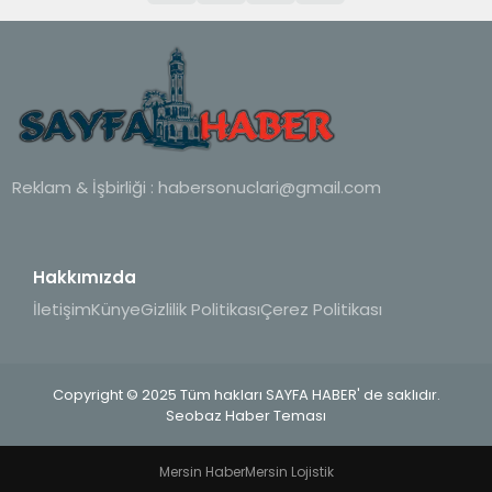
Reklam & İşbirliği :
habersonuclari@gmail.com
Hakkımızda
İletişim
Künye
Gizlilik Politikası
Çerez Politikası
Copyright © 2025 Tüm hakları SAYFA HABER' de saklıdır.
Seobaz Haber Teması
Mersin Haber
Mersin Lojistik