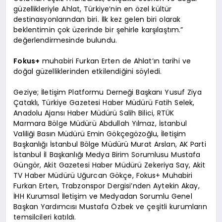
güzellikleriyle Ahlat, Türkiye’nin en özel kültür
destinasyonlarından biri. İlk kez gelen biri olarak
beklentimin çok üzerinde bir şehirle karşılaştım.”
değerlendirmesinde bulundu.
Fokus+
muhabiri Furkan Erten de Ahlat’ın tarihi ve
doğal güzelliklerinden etkilendiğini söyledi.
Geziye; İletişim Platformu Derneği Başkanı Yusuf Ziya
Çataklı, Türkiye Gazetesi Haber Müdürü Fatih Selek,
Anadolu Ajansı Haber Müdürü Salih Bilici, RTÜK
Marmara Bölge Müdürü Abdullah Yılmaz, İstanbul
Valiliği Basın Müdürü Emin Gökçegözoğlu, İletişim
Başkanlığı İstanbul Bölge Müdürü Murat Arslan, AK Parti
İstanbul İl Başkanlığı Medya Birim Sorumlusu Mustafa
Güngör, Akit Gazetesi Haber Müdürü Zekeriya Say, Akit
TV Haber Müdürü Uğurcan Gökçe, Fokus+ Muhabiri
Furkan Erten, Trabzonspor Dergisi’nden Aytekin Akay,
İHH Kurumsal İletişim ve Medyadan Sorumlu Genel
Başkan Yardımcısı Mustafa Özbek ve çeşitli kurumların
temsilcileri katıldı.