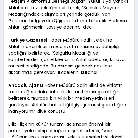
İletişim Platformu Derneği
Başkanı Yusuf Ziya Çataklı,
Ahlat’a ilk kez geldiğini belirterek, “Selçuklu Meydan
Mezarlığı’ndaki çalışmaları yerinde gördük. Van
Gölü’nün bölgeye kaQğıgüzellikten etkilendik. Herkesin
Ahlat’ı görmesini tavsiye ederim.” dedi.
Türkiye Gazetesi
Haber Müdürü Fatih Selek ise
Ahlat’ın önemli bir medeniyet mirasına ev sahipliği
yaptığını belirterek, “Selçuklu Mezarlığı ve
kümbetlerden çok etkilendim. Ahlat adeta açık hava
müzesi niteliğinde. Bu mirasın gelecek nesillere
aktarılması gerekiyor.” ifadelerini kullandı.
Anadolu Ajansı
Haber Müdürü Salih Bilici de Ahlat’ın
tarihi değerlerinin daha fazla tanıtılması gerektiğini
belirterek, “Burada bin yıllık bir medeniyetin izleri
görülüyor. Ahlat’ın hak ettiği ilgiyi görmesi gerektiğine
inanıyorum.” diye konuştu.
Bilici, ilçenin kültür turizmi açısından önemli bir
potansiyele sahip olduğuna işaret ederek, “Van
Gölü’nün eşsiz manzarası, Selçuklu eserleri ve doğal