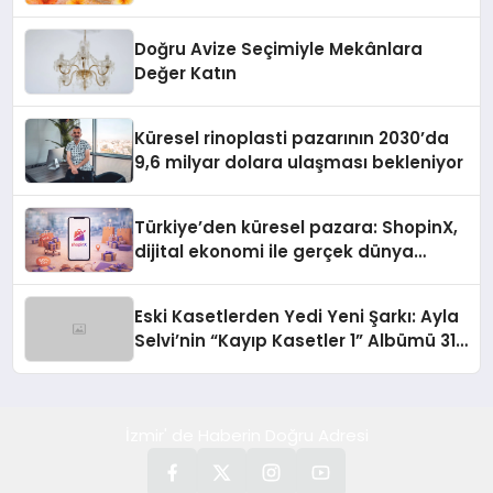
Doğru Avize Seçimiyle Mekânlara
Değer Katın
Küresel rinoplasti pazarının 2030’da
9,6 milyar dolara ulaşması bekleniyor
Türkiye’den küresel pazara: ShopinX,
dijital ekonomi ile gerçek dünya
alışverişini bir araya getirmeyi
hedefliyor
Eski Kasetlerden Yedi Yeni Şarkı: Ayla
Selvi’nin “Kayıp Kasetler 1” Albümü 31
Temmuz’da Çıktı
İzmir' de Haberin Doğru Adresi