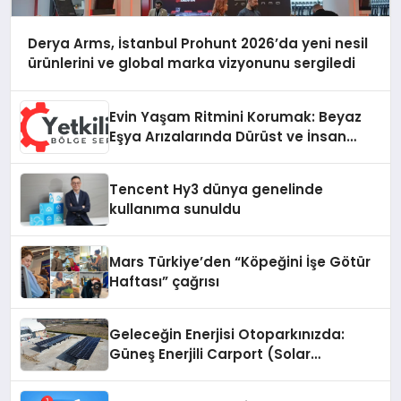
Derya Arms, İstanbul Prohunt 2026’da yeni nesil
ürünlerini ve global marka vizyonunu sergiledi
Evin Yaşam Ritmini Korumak: Beyaz
Eşya Arızalarında Dürüst ve İnsan
Odaklı Destek
Tencent Hy3 dünya genelinde
kullanıma sunuldu
Mars Türkiye’den “Köpeğini İşe Götür
Haftası” çağrısı
Geleceğin Enerjisi Otoparkınızda:
Güneş Enerjili Carport (Solar
Otopark) Nedir?