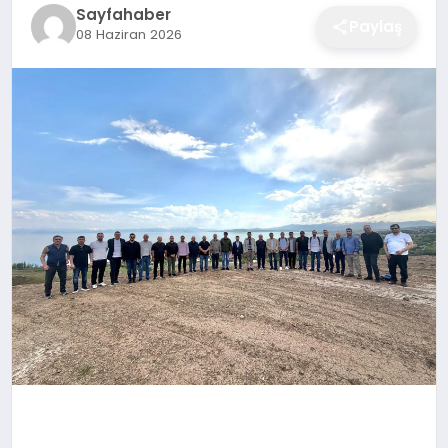
Sayfahaber
EĞITIM
Paylaş
08 Haziran 2026
EKONOMI
SAĞLIK
SPOR
YAŞAM
DIĞER