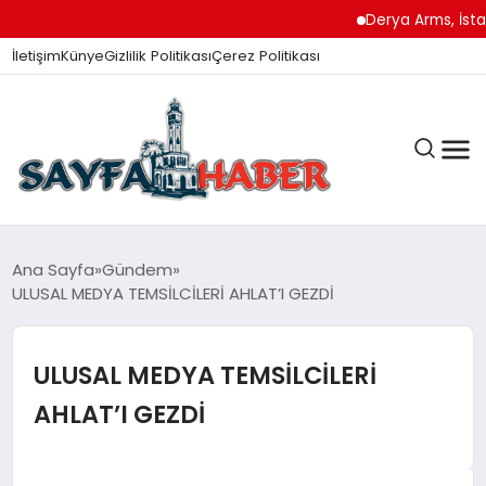
Derya Arms, İstanbul P
İletişim
Künye
Gizlilik Politikası
Çerez Politikası
ANA SAYFA
Ana Sayfa
Gündem
ULUSAL MEDYA TEMSİLCİLERİ AHLAT’I GEZDİ
GÜNDEM
ULUSAL MEDYA TEMSİLCİLERİ
AHLAT’I GEZDİ
İZMIR HABERLERI