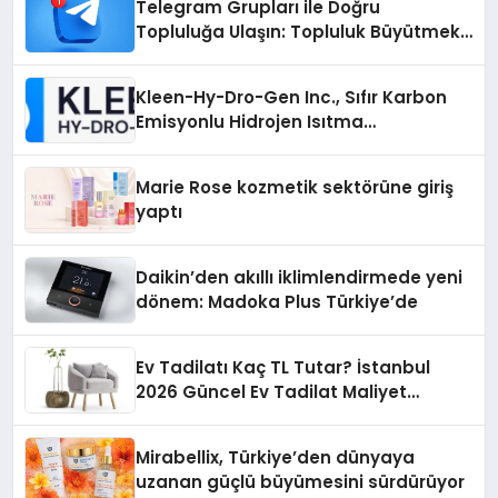
Telegram Grupları ile Doğru
Topluluğa Ulaşın: Topluluk Büyütmek
İsteyenlere Telegram Dizinleri
Kleen-Hy-Dro-Gen Inc., Sıfır Karbon
Emisyonlu Hidrojen Isıtma
Teknolojisinde ISO ve TSSA
Düzenleyici Onaylarını Aldı
Marie Rose kozmetik sektörüne giriş
yaptı
Daikin’den akıllı iklimlendirmede yeni
dönem: Madoka Plus Türkiye’de
Ev Tadilatı Kaç TL Tutar? İstanbul
2026 Güncel Ev Tadilat Maliyet
Rehberi
Mirabellix, Türkiye’den dünyaya
uzanan güçlü büyümesini sürdürüyor