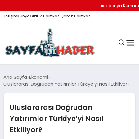
Japonya Kumamoto Depr
İletişim
Künye
Gizlilik Politikası
Çerez Politikası
ANA SAYFA
Ana Sayfa
Ekonomi
Uluslararası Doğrudan Yatırımlar Türkiye’yi Nasıl Etkiliyor?
GÜNDEM
Uluslararası Doğrudan
Yatırımlar Türkiye’yi Nasıl
İZMIR HABERLERI
Etkiliyor?