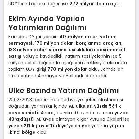
UDY’lerin toplam değeri ise
272 milyar doları aştı
.
Ekim Ayında Yapılan
Yatırımların Dağılımı
Ekimde UDY girişlerinin
417 milyon doları yatırım
sermayesi, 170 milyon doları borçlanma araçları,
188 milyon doları yabancı uyruklulara gayrimenkul
satışı
yoluyla kaydedildi. Yatırım tasfiyelerinin ise 5
milyon dolar değerinde aşağı yönlü etkisiyle ekimdeki
toplam UDY girişi
770 milyon dolar
oldu. Ekimde en
fazla yatırım Almanya ve Hollanda’dan geldi.
Ülke Bazında Yatırım Dağılımı
2002-2023 döneminde Türkiye’ye gelen uluslararası
doğrudan yatırımlar içinde
AB ülkeleri yüzde 58’lik
paya sahipti
. Ancak, bu yılın 10 ayında bu oran
yüzde
49’a düştü
. AB üyesi olmayan diğer Avrupa ülkeleri ise
yüzde 21’lik payla Türkiye’ye en çok yatırım yapan
ikinci bölge
oldu.