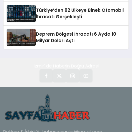
Türkiye’den 82 Ülkeye Binek Otomobil
İhracatı Gerçekleşti
Deprem Bölgesi İhracatı 6 Ayda 10
Milyar Doları Aştı
İzmir' de Haberin Doğru Adresi
Reklam & İşbirliği :
habersonuclari@gmail.com