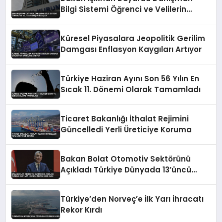
Bilgi Sistemi Öğrenci ve Velilerin
Erişimine Açıldı
Küresel Piyasalara Jeopolitik Gerilim
Damgası Enflasyon Kaygıları Artıyor
Türkiye Haziran Ayını Son 56 Yılın En
Sıcak 11. Dönemi Olarak Tamamladı
Ticaret Bakanlığı İthalat Rejimini
Güncelledi Yerli Üreticiye Koruma
Bakan Bolat Otomotiv Sektörünü
Açıkladı Türkiye Dünyada 13’üncü
Üretim Üssü Oldu
Türkiye’den Norveç’e İlk Yarı İhracatı
Rekor Kırdı