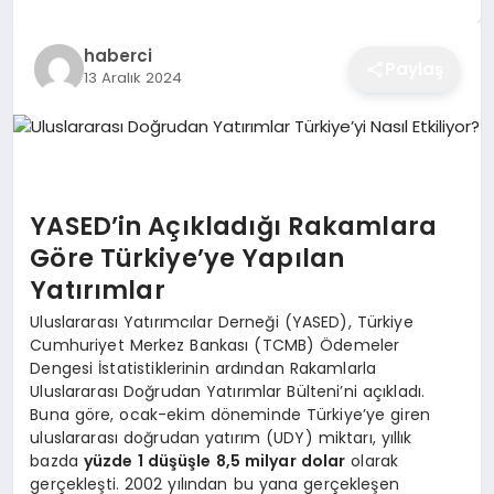
EĞITIM
haberci
Paylaş
13 Aralık 2024
EKONOMI
SAĞLIK
YASED’in Açıkladığı Rakamlara
Göre Türkiye’ye Yapılan
SPOR
Yatırımlar
Uluslararası Yatırımcılar Derneği (YASED), Türkiye
Cumhuriyet Merkez Bankası (TCMB) Ödemeler
YAŞAM
Dengesi İstatistiklerinin ardından Rakamlarla
Uluslararası Doğrudan Yatırımlar Bülteni’ni açıkladı.
Buna göre, ocak-ekim döneminde Türkiye’ye giren
DIĞER
uluslararası doğrudan yatırım (UDY) miktarı, yıllık
bazda
yüzde 1 düşüşle 8,5 milyar dolar
olarak
gerçekleşti. 2002 yılından bu yana gerçekleşen