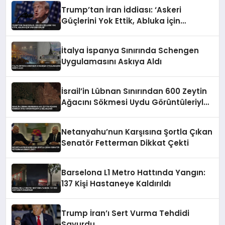
Trump’tan İran İddiası: ‘Askeri
Güçlerini Yok Ettik, Abluka İçin
Yalvarıyorlar’
İtalya İspanya Sınırında Schengen
Uygulamasını Askıya Aldı
İsrail’in Lübnan Sınırından 600 Zeytin
Ağacını Sökmesi Uydu Görüntüleriyle
Belgelendi
Netanyahu’nun Karşısına Şortla Çıkan
Senatör Fetterman Dikkat Çekti
Barselona L1 Metro Hattında Yangın:
137 Kişi Hastaneye Kaldırıldı
Trump İran’ı Sert Vurma Tehdidi
Savurdu