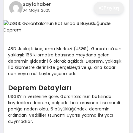
Sayfahaber
EĞITIM
Paylaş
04 Mayıs 2025
EKONOMI
ABD Jeolojik Araştırma Merkezi (USGS), Gorontalo’nun
SAĞLIK
yaklaşık 165 kilometre batısında meydana gelen
depremin şiddetini 6 olarak açıkladı. Deprem, yaklaşık
110 kilometre derinlikte gerçekleşti ve şu ana kadar
SPOR
can veya mal kaybı yaşanmadı.
Deprem Detayları
YAŞAM
USGS’nin verilerine göre, Gorontalo’nun batısında
kaydedilen deprem, bölgede halk arasında kısa süreli
paniğe neden oldu. 6 büyüklüğündeki depremin
ardından, yetkililer tsunami uyarısı yapma ihtiyacı
DIĞER
duymadılar.