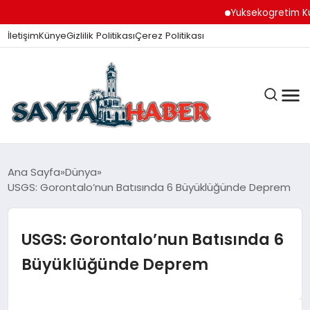
Yuksekogretim Kurumu D
İletişim
Künye
Gizlilik Politikası
Çerez Politikası
ANA SAYFA
Ana Sayfa
Dünya
USGS: Gorontalo’nun Batısında 6 Büyüklüğünde Deprem
GÜNDEM
USGS: Gorontalo’nun Batısında 6
Büyüklüğünde Deprem
İZMIR HABERLERI