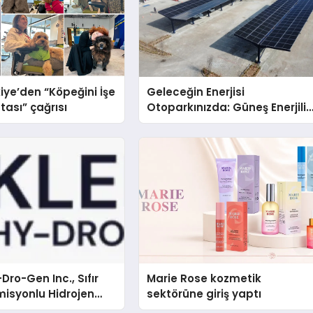
iye’den “Köpeğini İşe
Geleceğin Enerjisi
tası” çağrısı
Otoparkınızda: Güneş Enerjili
Carport (Solar Otopark)
Nedir?
Dro-Gen Inc., Sıfır
Marie Rose kozmetik
isyonlu Hidrojen
sektörüne giriş yaptı
knolojisinde ISO ve