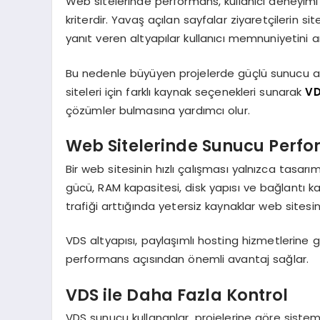
Web sitelerinde performans, kullanıcı deneyim
kriterdir. Yavaş açılan sayfalar ziyaretçilerin si
yanıt veren altyapılar kullanıcı memnuniyetini art
Bu nedenle büyüyen projelerde güçlü sunucu a
siteleri için farklı kaynak seçenekleri sunarak
VD
çözümler bulmasına yardımcı olur.
Web Sitelerinde Sunucu Perf
Bir web sitesinin hızlı çalışması yalnızca tasarım
gücü, RAM kapasitesi, disk yapısı ve bağlantı ka
trafiği arttığında yetersiz kaynaklar web sites
VDS altyapısı, paylaşımlı hosting hizmetlerine 
performans açısından önemli avantaj sağlar.
VDS ile Daha Fazla Kontrol
VDS sunucu kullananlar, projelerine göre sistem 