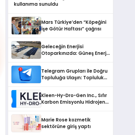
kullanıma sunuldu
Mars Türkiye’den “Köpeğini
İşe Götür Haftası” çağrısı
Geleceğin Enerjisi
Otoparkınızda: Güneş Enerjili
Carport (Solar Otopark)
Nedir?
Telegram Grupları ile Doğru
Topluluğa Ulaşın: Topluluk
Büyütmek İsteyenlere
Telegram Dizinleri
Kleen-Hy-Dro-Gen Inc., Sıfır
Karbon Emisyonlu Hidrojen
Isıtma Teknolojisinde ISO ve
TSSA Düzenleyici Onaylarını
Marie Rose kozmetik
Aldı
sektörüne giriş yaptı