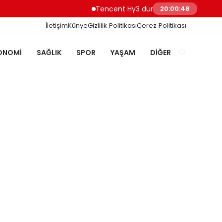
Tencent Hy3 dünya genelinde kullanıma su
20:00:49
İletişim
Künye
Gizlilik Politikası
Çerez Politikası
ONOMI
SAĞLIK
SPOR
YAŞAM
DIĞER