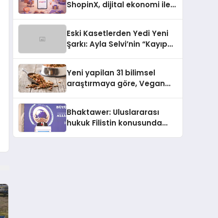
ShopinX, dijital ekonomi ile
gerçek dünya alışverişini bir
araya getirmeyi hedefliyor
Eski Kasetlerden Yedi Yeni
Şarkı: Ayla Selvi’nin “Kayıp
Kasetler 1” Albümü 31
Temmuz’da Çıktı
Yeni yapilan 31 bilimsel
araştırmaya göre, Vegan
Köpek Maması ve Vegan
Kedi Mamasının İyi
Bhaktawer: Uluslararası
Sindirildiğini Ortaya Koydu
hukuk Filistin konusunda
çifte standart uyguluyor