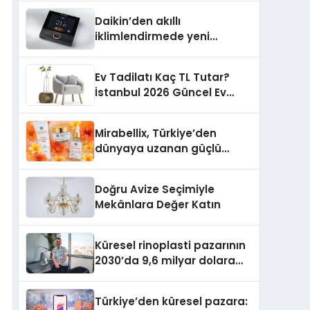
Daikin’den akıllı
iklimlendirmede yeni
dönem: Madoka Plus
Türkiye’de
Ev Tadilatı Kaç TL Tutar?
İstanbul 2026 Güncel Ev
Tadilat Maliyet Rehberi
Mirabellix, Türkiye’den
dünyaya uzanan güçlü
büyümesini sürdürüyor
Doğru Avize Seçimiyle
Mekânlara Değer Katın
Küresel rinoplasti pazarının
2030’da 9,6 milyar dolara
ulaşması bekleniyor
Türkiye’den küresel pazara: