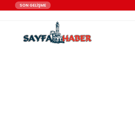
SON GELİŞME