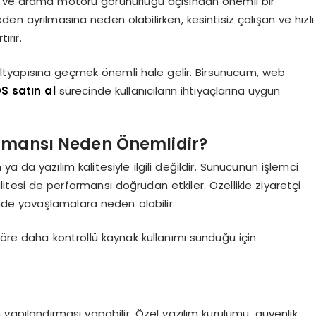
i ve arama motoru görünürlüğü açısından önemli bir
teden ayrılmasına neden olabilirken, kesintisiz çalışan ve hızlı
ırır.
ltyapısına geçmek önemli hale gelir. Birsunucum, web
S satın al
sürecinde kullanıcıların ihtiyaçlarına uygun
ormansı Neden Önemlidir?
 ya da yazılım kalitesiyle ilgili değildir. Sunucunun işlemci
litesi de performansı doğrudan etkiler. Özellikle ziyaretçi
inde yavaşlamalara neden olabilir.
göre daha kontrollü kaynak kullanımı sunduğu için
yapılandırması yapabilir. Özel yazılım kurulumu, güvenlik