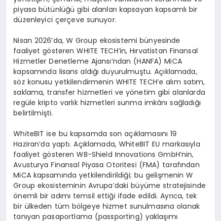
piyasa bütünlüğü gibi alanları kapsayan kapsamlı bir
düzenleyici çerçeve sunuyor.
Nisan 2026’da, W Group ekosistemi bünyesinde
faaliyet gösteren WHITE TECH’in, Hırvatistan Finansal
Hizmetler Denetleme Ajansı’ndan (HANFA) MiCA
kapsamında lisans aldığı duyurulmuştu. Açıklamada,
söz konusu yetkilendirmenin WHITE TECH’e alım satım,
saklama, transfer hizmetleri ve yönetim gibi alanlarda
regüle kripto varlık hizmetleri sunma imkânı sağladığı
belirtilmişti.
WhiteBIT ise bu kapsamda son açıklamasını 19
Haziran’da yaptı. Açıklamada, WhiteBIT EU markasıyla
faaliyet gösteren WB-Shield Innovations GmbH’nin,
Avusturya Finansal Piyasa Otoritesi (FMA) tarafından
MiCA kapsamında yetkilendirildiği; bu gelişmenin W
Group ekosisteminin Avrupa’daki büyüme stratejisinde
önemli bir adımı temsil ettiği ifade edildi. Ayrıca, tek
bir ülkeden tüm bölgeye hizmet sunulmasına olanak
tanıyan pasaportlama (passporting) yaklaşımı