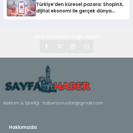
Türkiye’den küresel pazara: ShopinX,
dijital ekonomi ile gerçek dünya
alışverişini bir araya getirmeyi
hedefliyor
İzmir' de Haberin Doğru Adresi
Reklam & İşbirliği :
habersonuclari@gmail.com
Hakkımızda