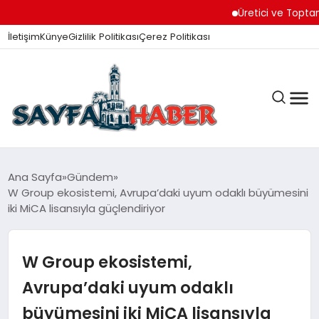
Üretici ve Toptancılar D
İletişim
Künye
Gizlilik Politikası
Çerez Politikası
ANA SAYFA
Ana Sayfa
Gündem
W Group ekosistemi, Avrupa’daki uyum odaklı büyümesini
iki MiCA lisansıyla güçlendiriyor
GÜNDEM
W Group ekosistemi,
İZMIR HABERLERI
Avrupa’daki uyum odaklı
büyümesini iki MiCA lisansıyla