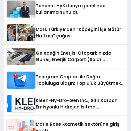
Tencent Hy3 dünya genelinde
kullanıma sunuldu
Mars Türkiye’den “Köpeğini İşe Götür
Haftası” çağrısı
Geleceğin Enerjisi Otoparkınızda:
Güneş Enerjili Carport (Solar
Otopark) Nedir?
Telegram Grupları ile Doğru
Topluluğa Ulaşın: Topluluk Büyütmek
İsteyenlere Telegram Dizinleri
Kleen-Hy-Dro-Gen Inc., Sıfır Karbon
Emisyonlu Hidrojen Isıtma
Teknolojisinde ISO ve TSSA
Düzenleyici Onaylarını Aldı
Marie Rose kozmetik sektörüne giriş
yaptı