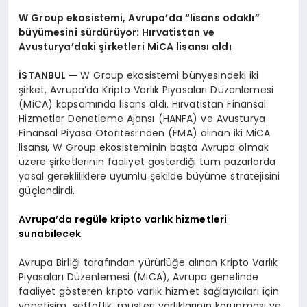
W Group ekosistemi, Avrupa’da “lisans odaklı”
büyümesini sürdürüyor: Hırvatistan ve
Avusturya’daki şirketleri MiCA lisansı aldı
İSTANBUL —
W Group ekosistemi bünyesindeki iki
şirket, Avrupa’da Kripto Varlık Piyasaları Düzenlemesi
(MiCA) kapsamında lisans aldı. Hırvatistan Finansal
Hizmetler Denetleme Ajansı (HANFA) ve Avusturya
Finansal Piyasa Otoritesi’nden (FMA) alınan iki MiCA
lisansı, W Group ekosisteminin başta Avrupa olmak
üzere şirketlerinin faaliyet gösterdiği tüm pazarlarda
yasal gerekliliklere uyumlu şekilde büyüme stratejisini
güçlendirdi.
Avrupa’da regüle kripto varlık hizmetleri
sunabilecek
Avrupa Birliği tarafından yürürlüğe alınan Kripto Varlık
Piyasaları Düzenlemesi (MiCA), Avrupa genelinde
faaliyet gösteren kripto varlık hizmet sağlayıcıları için
yönetişim, şeffaflık, müşteri varlıklarının korunması ve