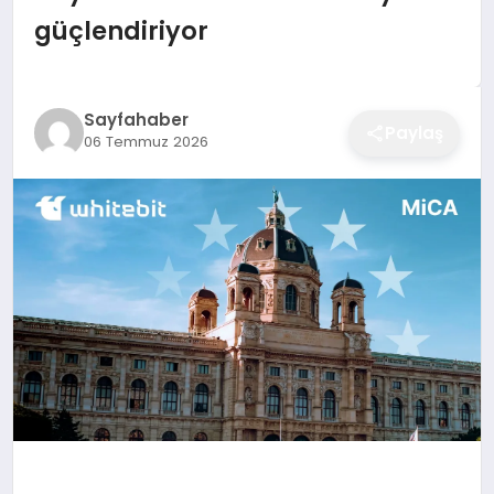
EĞITIM
güçlendiriyor
EKONOMI
Sayfahaber
Paylaş
06 Temmuz 2026
SAĞLIK
SPOR
YAŞAM
DIĞER