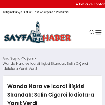
Üretici ve Toptancılar
İletişim
Künye
Gizlilik Politikası
Çerez Politikası
ANA SAYFA
Ana Sayfa
Yaşam
Wanda Nara ve Icardi İlişkisi Skandalı: Selin Ciğerci
İddialara Yanıt Verdi
GÜNDEM
Wanda Nara ve Icardi İlişkisi
İZMIR HABERLERI
Skandalı: Selin Ciğerci İddialara
Yanıt Verdi