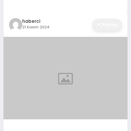
EĞITIM
haberci
Paylaş
21 Kasım 2024
EKONOMI
SAĞLIK
SPOR
YAŞAM
DIĞER