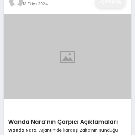
Paylaş
13 Ekim 2024
EĞITIM
EKONOMI
SAĞLIK
SPOR
YAŞAM
DIĞER
Wanda Nara’nın Çarpıcı Açıklamaları
Wanda Nara
, Arjantin’de kardeşi Zaira’nın sunduğu