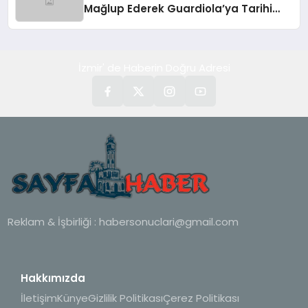
Mağlup Ederek Guardiola’ya Tarihi
Yenilgiyi Tattırdı
İzmir' de Haberin Doğru Adresi
Reklam & İşbirliği :
habersonuclari@gmail.com
Hakkımızda
İletişim
Künye
Gizlilik Politikası
Çerez Politikası