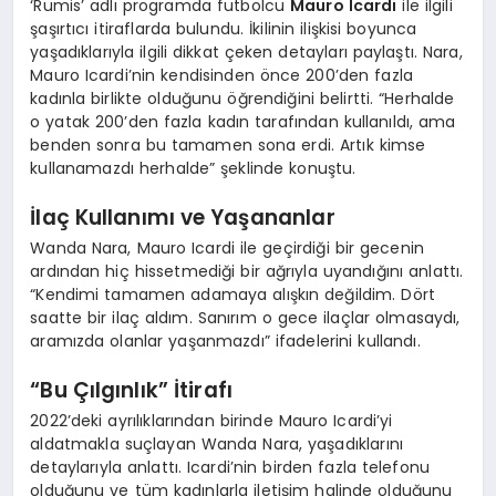
‘Rumis’ adlı programda futbolcu
Mauro Icardi
ile ilgili
şaşırtıcı itiraflarda bulundu. İkilinin ilişkisi boyunca
yaşadıklarıyla ilgili dikkat çeken detayları paylaştı. Nara,
Mauro Icardi’nin kendisinden önce 200’den fazla
kadınla birlikte olduğunu öğrendiğini belirtti. “Herhalde
o yatak 200’den fazla kadın tarafından kullanıldı, ama
benden sonra bu tamamen sona erdi. Artık kimse
kullanamazdı herhalde” şeklinde konuştu.
İlaç Kullanımı ve Yaşananlar
Wanda Nara, Mauro Icardi ile geçirdiği bir gecenin
ardından hiç hissetmediği bir ağrıyla uyandığını anlattı.
“Kendimi tamamen adamaya alışkın değildim. Dört
saatte bir ilaç aldım. Sanırım o gece ilaçlar olmasaydı,
aramızda olanlar yaşanmazdı” ifadelerini kullandı.
“Bu Çılgınlık” İtirafı
2022’deki ayrılıklarından birinde Mauro Icardi’yi
aldatmakla suçlayan Wanda Nara, yaşadıklarını
detaylarıyla anlattı. Icardi’nin birden fazla telefonu
olduğunu ve tüm kadınlarla iletişim halinde olduğunu