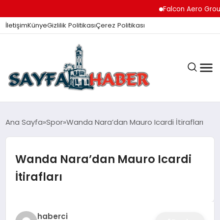
Falcon Aero Group, 
İletişim
Künye
Gizlilik Politikası
Çerez Politikası
ANA SAYFA
Ana Sayfa
Spor
Wanda Nara’dan Mauro Icardi İtirafları
Wanda Nara’dan Mauro Icardi
GÜNDEM
İtirafları
İZMIR HABERLERI
haberci