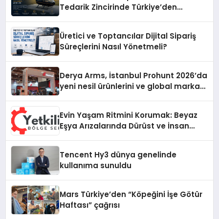
Tedarik Zincirinde Türkiye’den
Dünyaya Açılıyor
Üretici ve Toptancılar Dijital Sipariş
Süreçlerini Nasıl Yönetmeli?
Derya Arms, İstanbul Prohunt 2026’da
yeni nesil ürünlerini ve global marka
vizyonunu sergiledi
Evin Yaşam Ritmini Korumak: Beyaz
Eşya Arızalarında Dürüst ve İnsan
Odaklı Destek
Tencent Hy3 dünya genelinde
kullanıma sunuldu
Mars Türkiye’den “Köpeğini İşe Götür
Haftası” çağrısı