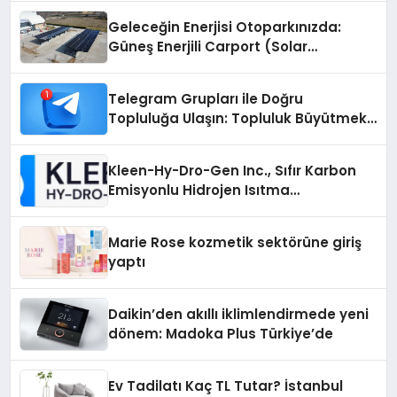
Geleceğin Enerjisi Otoparkınızda:
Güneş Enerjili Carport (Solar
Otopark) Nedir?
Telegram Grupları ile Doğru
Topluluğa Ulaşın: Topluluk Büyütmek
İsteyenlere Telegram Dizinleri
Kleen-Hy-Dro-Gen Inc., Sıfır Karbon
Emisyonlu Hidrojen Isıtma
Teknolojisinde ISO ve TSSA
Düzenleyici Onaylarını Aldı
Marie Rose kozmetik sektörüne giriş
yaptı
Daikin’den akıllı iklimlendirmede yeni
dönem: Madoka Plus Türkiye’de
Ev Tadilatı Kaç TL Tutar? İstanbul