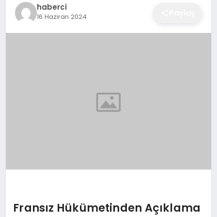
haberci
EĞITIM
Paylaş
16 Haziran 2024
EKONOMI
SAĞLIK
SPOR
YAŞAM
DIĞER
Fransız Hükümetinden Açıklama