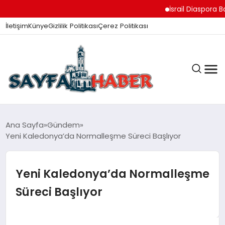
İsrail Diaspora Bakan
İletişim
Künye
Gizlilik Politikası
Çerez Politikası
ANA SAYFA
Ana Sayfa
Gündem
Yeni Kaledonya’da Normalleşme Süreci Başlıyor
GÜNDEM
Yeni Kaledonya’da Normalleşme
Süreci Başlıyor
İZMIR HABERLERI