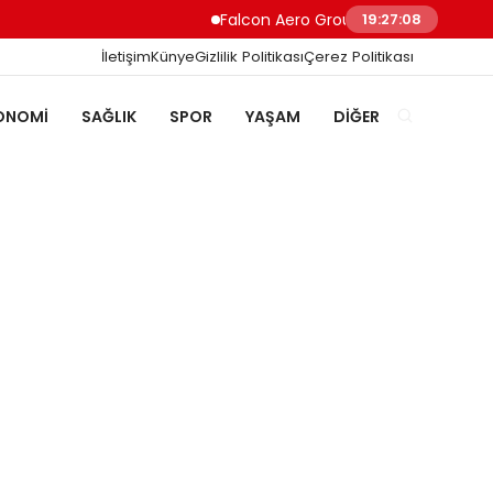
Falcon Aero Group, Küresel Havacılık Teda
19:27:09
İletişim
Künye
Gizlilik Politikası
Çerez Politikası
ONOMI
SAĞLIK
SPOR
YAŞAM
DIĞER