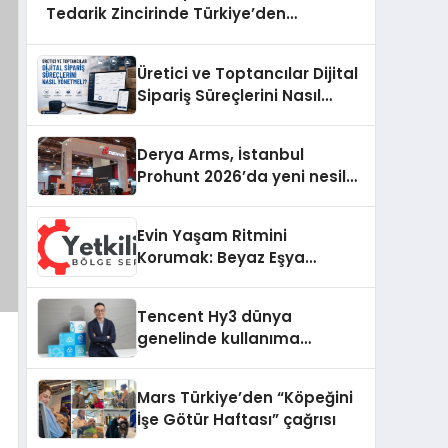
Tedarik Zincirinde Türkiye’den
Dünyaya Açılıyor
Üretici ve Toptancılar Dijital
Sipariş Süreçlerini Nasıl
Yönetmeli?
Derya Arms, İstanbul
Prohunt 2026’da yeni nesil
ürünlerini ve global marka
vizyonunu sergiledi
Evin Yaşam Ritmini
Korumak: Beyaz Eşya
Arızalarında Dürüst ve İnsan
Odaklı Destek
Tencent Hy3 dünya
genelinde kullanıma
sunuldu
Mars Türkiye’den “Köpeğini
İşe Götür Haftası” çağrısı