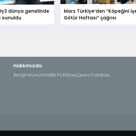
Hy3 dünya genelinde
Mars Türkiye’den “Köpeğini İş
a sunuldu
Götür Haftası” çağrısı
Hakkımızda
İletişim
Künye
Gizlilik Politikası
Çerez Politikası