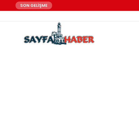
SON GELİŞME