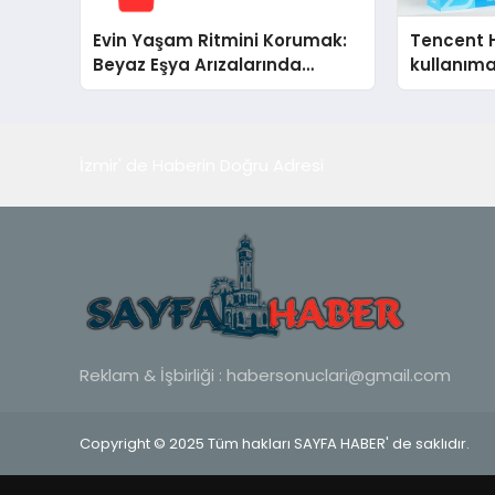
Evin Yaşam Ritmini Korumak:
Tencent 
Beyaz Eşya Arızalarında
kullanım
Dürüst ve İnsan Odaklı Destek
İzmir' de Haberin Doğru Adresi
Reklam & İşbirliği :
habersonuclari@gmail.com
Copyright © 2025 Tüm hakları SAYFA HABER' de saklıdır.