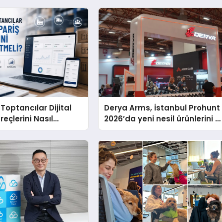
 Toptancılar Dijital
Derya Arms, İstanbul Prohunt
reçlerini Nasıl
2026’da yeni nesil ürünlerini v
i?
global marka vizyonunu
sergiledi