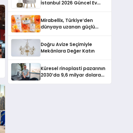
İstanbul 2026 Güncel Ev
Tadilat Maliyet Rehberi
Mirabellix, Türkiye’den
dünyaya uzanan güçlü
büyümesini sürdürüyor
Doğru Avize Seçimiyle
Mekânlara Değer Katın
Küresel rinoplasti pazarının
e
2030’da 9,6 milyar dolara
ulaşması bekleniyor