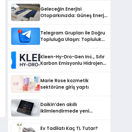
Geleceğin Enerjisi
Otoparkınızda: Güneş Enerjili
Carport (Solar Otopark)
Nedir?
Telegram Grupları ile Doğru
Topluluğa Ulaşın: Topluluk
Büyütmek İsteyenlere
Telegram Dizinleri
Kleen-Hy-Dro-Gen Inc., Sıfır
Karbon Emisyonlu Hidrojen
Isıtma Teknolojisinde ISO ve
TSSA Düzenleyici Onaylarını
Marie Rose kozmetik
Aldı
sektörüne giriş yaptı
Daikin’den akıllı
iklimlendirmede yeni
dönem: Madoka Plus
Türkiye’de
Ev Tadilatı Kaç TL Tutar?