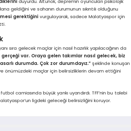
iklerini
duyurdu. Altunok, depremin oyuncuları psikolojik
dana geldiğini ve sahanın durumunun sıkıntılı olduğunu
mesi gerektiğini
vurgulayarak, sadece Malatyaspor için
ti.
k
anı sıra gelecek maçlar için nasıl hazırlık yapılacağının da
erçeği var. Oraya gelen takımlar nasıl gelecek, biz
e hasarlı durumda. Çok zor durumdayız.”
şeklinde konuşan
ve önümüzdeki maçlar için belirsizliklerin devam ettiğini
 futbol camiasında büyük yankı uyandırdı. TFF’nin bu talebi
atyaspor’un ligdeki geleceği belirsizliğini koruyor.