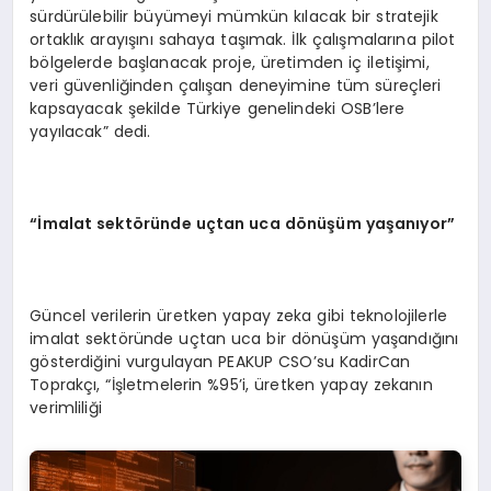
sürdürülebilir büyümeyi mümkün kılacak bir stratejik
ortaklık arayışını sahaya taşımak. İlk çalışmalarına pilot
bölgelerde başlanacak proje, üretimden iç iletişimi,
veri güvenliğinden çalışan deneyimine tüm süreçleri
kapsayacak şekilde Türkiye genelindeki OSB’lere
yayılacak” dedi.
“İmalat sekt
ö
rü
nde u
ç
tan uca d
ö
nüşüm yaşanıyor”
Güncel verilerin üretken yapay zeka gibi teknolojilerle
imalat sektöründe uçtan uca bir dönüşüm yaşandığını
gösterdiğini vurgulayan PEAKUP CSO’su KadirCan
Toprakçı, “İşletmelerin %95’i, üretken yapay zekanın
verimliliği