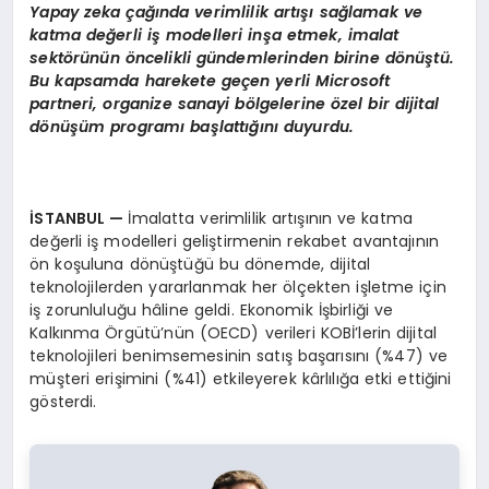
Yapay zeka çağında verimlilik artışı sağlamak ve
katma değerli iş modelleri inşa etmek, imalat
sekt
ö
rünün
ö
ncelikli gündemlerinden birine d
ö
nüştü.
Bu kapsamda harekete geçen yerli Microsoft
partneri, organize sanayi b
ö
lgelerine
ö
zel bir dijital
d
ö
nüşü
m program
ı başlattığını duyurdu.
İSTANBUL
—
İmalatta verimlilik artışının ve katma
değerli iş modelleri geliştirmenin rekabet avantajının
ön koşuluna dönüştüğü bu dönemde, dijital
teknolojilerden yararlanmak her ölçekten işletme için
iş zorunluluğu hâline geldi. Ekonomik İşbirliği ve
Kalkınma Örgütü’nün (OECD) verileri KOBİ’lerin dijital
teknolojileri benimsemesinin satış başarısını (%47) ve
müşteri erişimini (%41) etkileyerek kârlılığa etki ettiğini
gösterdi.