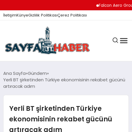
Falcon Aero Group, Havacı
İletişim
Künye
Gizlilik Politikası
Çerez Politikası
ANA SAYFA
Ana Sayfa
Gündem
Yerli BT şirketinden Türkiye ekonomisinin rekabet gücünü
artıracak adım
GÜNDEM
Yerli BT şirketinden Türkiye
İZMIR HABERLERI
ekonomisinin rekabet gücünü
artıracak adım