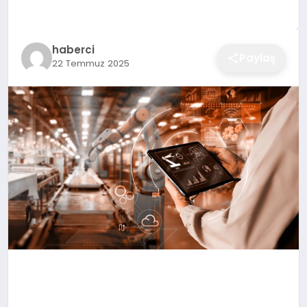
EĞITIM
haberci
Paylaş
22 Temmuz 2025
EKONOMI
SAĞLIK
SPOR
YAŞAM
DIĞER