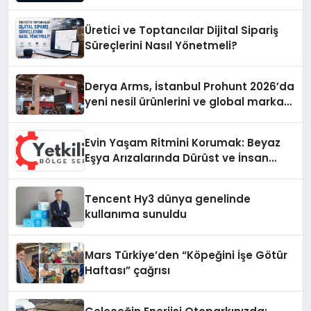
Dünyaya Açılıyor
Üretici ve Toptancılar Dijital Sipariş
Süreçlerini Nasıl Yönetmeli?
Derya Arms, İstanbul Prohunt 2026’da
yeni nesil ürünlerini ve global marka
vizyonunu sergiledi
Evin Yaşam Ritmini Korumak: Beyaz
Eşya Arızalarında Dürüst ve İnsan
Odaklı Destek
Tencent Hy3 dünya genelinde
kullanıma sunuldu
Mars Türkiye’den “Köpeğini İşe Götür
Haftası” çağrısı