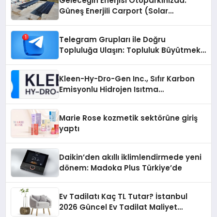
Geleceğin Enerjisi Otoparkınızda:
Güneş Enerjili Carport (Solar
Otopark) Nedir?
Telegram Grupları ile Doğru
Topluluğa Ulaşın: Topluluk Büyütmek
İsteyenlere Telegram Dizinleri
Kleen-Hy-Dro-Gen Inc., Sıfır Karbon
Emisyonlu Hidrojen Isıtma
Teknolojisinde ISO ve TSSA
Düzenleyici Onaylarını Aldı
Marie Rose kozmetik sektörüne giriş
yaptı
Daikin’den akıllı iklimlendirmede yeni
dönem: Madoka Plus Türkiye’de
Ev Tadilatı Kaç TL Tutar? İstanbul
2026 Güncel Ev Tadilat Maliyet