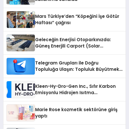
Mars Türkiye’den “Köpeğini İşe Götür
Haftası” çağrısı
Geleceğin Enerjisi Otoparkınızda:
Güneş Enerjili Carport (Solar
Otopark) Nedir?
Telegram Grupları ile Doğru
Topluluğa Ulaşın: Topluluk Büyütmek
İsteyenlere Telegram Dizinleri
Kleen-Hy-Dro-Gen Inc., Sıfır Karbon
Emisyonlu Hidrojen Isıtma
Teknolojisinde ISO ve TSSA
Düzenleyici Onaylarını Aldı
Marie Rose kozmetik sektörüne giriş
yaptı