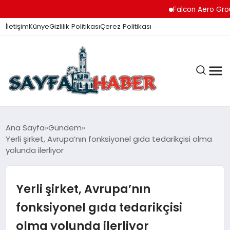
Falcon Aero Group, Kür
İletişim
Künye
Gizlilik Politikası
Çerez Politikası
ANA SAYFA
Ana Sayfa
Gündem
Yerli şirket, Avrupa’nın fonksiyonel gıda tedarikçisi olma
yolunda ilerliyor
GÜNDEM
Yerli şirket, Avrupa’nın
İZMIR HABERLERI
fonksiyonel gıda tedarikçisi
olma yolunda ilerliyor