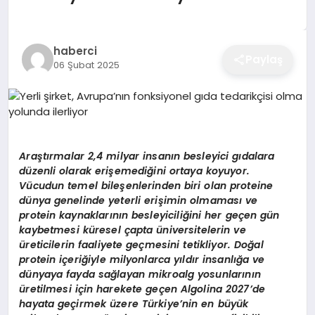
EĞITIM
haberci
Paylaş
06 Şubat 2025
EKONOMI
SAĞLIK
Araştırmalar 2,4 milyar insanın besleyici gıdalara
SPOR
düzenli olarak erişemediğini ortaya koyuyor.
Vücudun temel bileşenlerinden biri olan proteine
dünya genelinde yeterli erişimin olmaması ve
protein kaynaklarının besleyiciliğini her geçen gün
YAŞAM
kaybetmesi küresel çapta üniversitelerin ve
üreticilerin faaliyete geçmesini tetikliyor. Doğal
protein içeriğiyle milyonlarca yıldır insanlığa ve
dünyaya fayda sağlayan mikroalg yosunlarının
DIĞER
üretilmesi için harekete geçen Algolina 2027’de
hayata geçirmek üzere Türkiye’nin en büyük