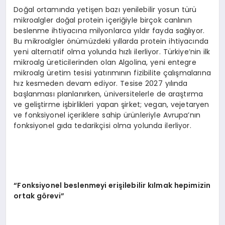
Doğal ortamında yetişen bazı yenilebilir yosun türü
mikroalgler doğal protein içeriğiyle birçok canlının
beslenme ihtiyacına milyonlarca yıldır fayda sağlıyor.
Bu mikroalgler önümüzdeki yıllarda protein ihtiyacında
yeni alternatif olma yolunda hızlı ilerliyor. Türkiye’nin ilk
mikroalg üreticilerinden olan Algolina, yeni entegre
mikroalg üretim tesisi yatırımının fizibilite çalışmalarına
hız kesmeden devam ediyor. Tesise 2027 yılında
başlanması planlanırken, üniversitelerle de araştırma
ve geliştirme işbirlikleri yapan şirket; vegan, vejetaryen
ve fonksiyonel içeriklere sahip ürünleriyle Avrupa’nın
fonksiyonel gıda tedarikçisi olma yolunda ilerliyor.
“
Fonksiyonel beslenmeyi erişilebilir kılmak hepimizin
ortak g
ö
revi
”