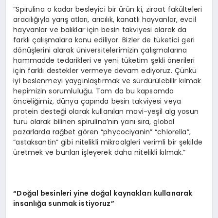
“Spirulina o kadar besleyici bir ürün ki, ziraat fakülteleri
aracılığıyla yarış atları, arıcılık, kanatlı hayvanlar, evcil
hayvanlar ve balıklar için besin takviyesi olarak da
farklı çalışmalara konu ediliyor. Bizler de tüketici geri
dönüşlerini alarak üniversitelerimizin çalışmalarına
hammadde tedarikleri ve yeni tüketim şekli önerileri
için farklı destekler vermeye devam ediyoruz. Çünkü
iyi beslenmeyi yaygınlaştırmak ve sürdürülebilir kılmak
hepimizin sorumluluğu. Tam da bu kapsamda
önceliğimiz, dünya çapında besin takviyesi veya
protein desteği olarak kullanılan mavi-yeşil alg yosun
türü olarak bilinen spirulina’nın yanı sıra, global
pazarlarda rağbet gören “phycociyanin” “chlorella”,
“astaksantin” gibi nitelikli mikroalgleri verimli bir şekilde
üretmek ve bunları işleyerek daha nitelikli kılmak.”
“Doğal besinleri yine doğal kaynakları kullanarak
insanlığa sunmak istiyoruz”