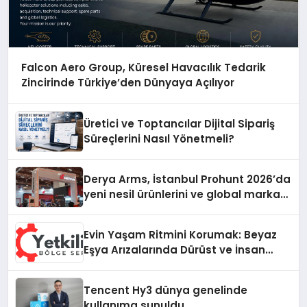
Falcon Aero Group, Küresel Havacılık Tedarik
Zincirinde Türkiye’den Dünyaya Açılıyor
Üretici ve Toptancılar Dijital Sipariş
Süreçlerini Nasıl Yönetmeli?
Derya Arms, İstanbul Prohunt 2026’da
yeni nesil ürünlerini ve global marka
vizyonunu sergiledi
Evin Yaşam Ritmini Korumak: Beyaz
Eşya Arızalarında Dürüst ve İnsan
Odaklı Destek
Tencent Hy3 dünya genelinde
kullanıma sunuldu