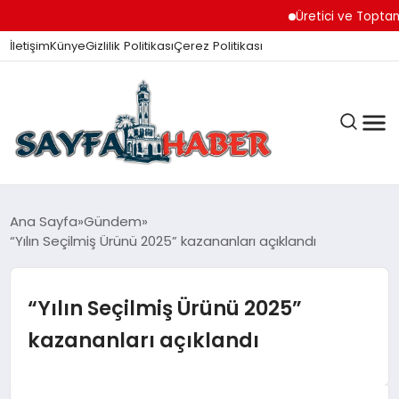
Üretici ve Toptancılar 
İletişim
Künye
Gizlilik Politikası
Çerez Politikası
ANA SAYFA
Ana Sayfa
Gündem
“Yılın Seçilmiş Ürünü 2025” kazananları açıklandı
GÜNDEM
“Yılın Seçilmiş Ürünü 2025”
kazananları açıklandı
İZMIR HABERLERI