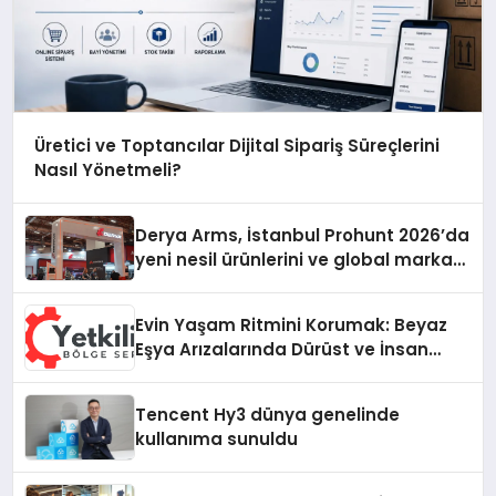
Üretici ve Toptancılar Dijital Sipariş Süreçlerini
Nasıl Yönetmeli?
Derya Arms, İstanbul Prohunt 2026’da
yeni nesil ürünlerini ve global marka
vizyonunu sergiledi
Evin Yaşam Ritmini Korumak: Beyaz
Eşya Arızalarında Dürüst ve İnsan
Odaklı Destek
Tencent Hy3 dünya genelinde
kullanıma sunuldu