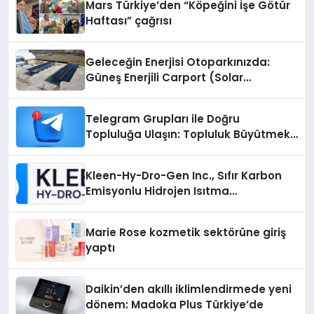
Mars Türkiye’den “Köpeğini İşe Götür
Haftası” çağrısı
Geleceğin Enerjisi Otoparkınızda:
Güneş Enerjili Carport (Solar
Otopark) Nedir?
Telegram Grupları ile Doğru
Topluluğa Ulaşın: Topluluk Büyütmek
İsteyenlere Telegram Dizinleri
Kleen-Hy-Dro-Gen Inc., Sıfır Karbon
Emisyonlu Hidrojen Isıtma
Teknolojisinde ISO ve TSSA
Düzenleyici Onaylarını Aldı
Marie Rose kozmetik sektörüne giriş
yaptı
Daikin’den akıllı iklimlendirmede yeni
dönem: Madoka Plus Türkiye’de