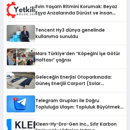
Evin Yaşam Ritmini Korumak: Beyaz
Eşya Arızalarında Dürüst ve İnsan
Odaklı Destek
Tencent Hy3 dünya genelinde
kullanıma sunuldu
Mars Türkiye’den “Köpeğini İşe Götür
Haftası” çağrısı
Geleceğin Enerjisi Otoparkınızda:
Güneş Enerjili Carport (Solar
Otopark) Nedir?
Telegram Grupları ile Doğru
Topluluğa Ulaşın: Topluluk Büyütmek
İsteyenlere Telegram Dizinleri
Kleen-Hy-Dro-Gen Inc., Sıfır Karbon