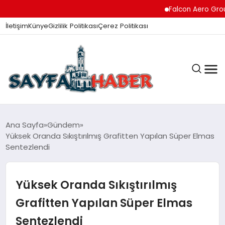
Falcon Aero Group, Kür
İletişim
Künye
Gizlilik Politikası
Çerez Politikası
ANA SAYFA
Ana Sayfa
Gündem
Yüksek Oranda Sıkıştırılmış Grafitten Yapılan Süper Elmas
Sentezlendi
GÜNDEM
Yüksek Oranda Sıkıştırılmış
İZMIR HABERLERI
Grafitten Yapılan Süper Elmas
Sentezlendi