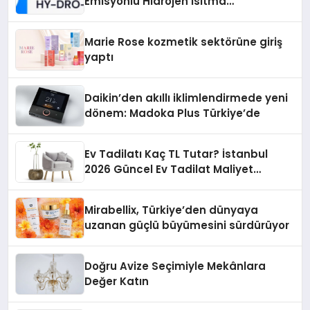
Emisyonlu Hidrojen Isıtma
Teknolojisinde ISO ve TSSA
Düzenleyici Onaylarını Aldı
Marie Rose kozmetik sektörüne giriş
yaptı
Daikin’den akıllı iklimlendirmede yeni
dönem: Madoka Plus Türkiye’de
Ev Tadilatı Kaç TL Tutar? İstanbul
2026 Güncel Ev Tadilat Maliyet
Rehberi
Mirabellix, Türkiye’den dünyaya
uzanan güçlü büyümesini sürdürüyor
Doğru Avize Seçimiyle Mekânlara
Değer Katın