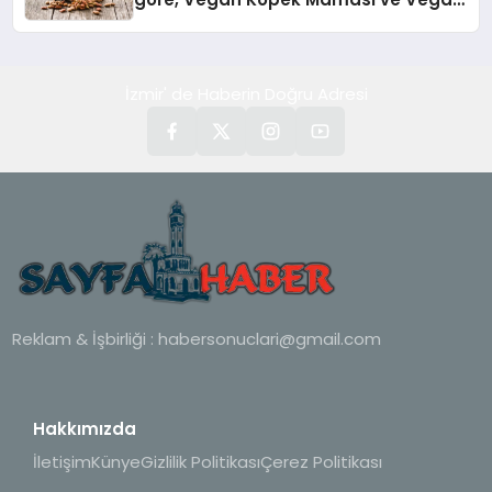
Kedi Mamasının İyi Sindirildiğini
Ortaya Koydu
İzmir' de Haberin Doğru Adresi
Reklam & İşbirliği :
habersonuclari@gmail.com
Hakkımızda
İletişim
Künye
Gizlilik Politikası
Çerez Politikası