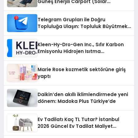
Güneş Enerjili Carport (Solar
Otopark) Nedir?
Telegram Grupları ile Doğru
Topluluğa Ulaşın: Topluluk Büyütmek
İsteyenlere Telegram Dizinleri
Kleen-Hy-Dro-Gen Inc., Sıfır Karbon
Emisyonlu Hidrojen Isıtma
Teknolojisinde ISO ve TSSA
Düzenleyici Onaylarını Aldı
Marie Rose kozmetik sektörüne giriş
yaptı
Daikin’den akıllı iklimlendirmede yeni
dönem: Madoka Plus Türkiye’de
Ev Tadilatı Kaç TL Tutar? İstanbul
2026 Güncel Ev Tadilat Maliyet
Rehberi