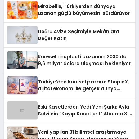
Mirabellix, Türkiye’den dünyaya
uzanan güçlü büyümesini sürdürüyor
Doğru Avize Seçimiyle Mekânlara
Değer Katın
Küresel rinoplasti pazarının 2030’da
9,6 milyar dolara ulaşması bekleniyor
Türkiye’den küresel pazara: ShopinX,
dijital ekonomi ile gerçek dünya
alışverişini bir araya getirmeyi
hedefliyor
Eski Kasetlerden Yedi Yeni Şarkı: Ayla
Selvi’nin “Kayıp Kasetler 1” Albümü 31
Temmuz’da Çıktı
Yeni yapilan 31 bilimsel araştırmaya
göre, Vegan Köpek Maması ve Vegan