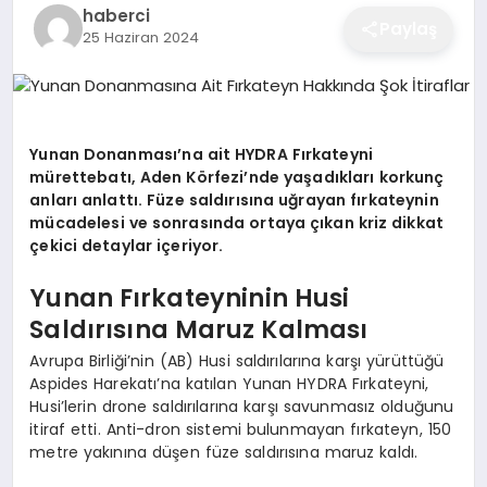
haberci
EĞITIM
Paylaş
25 Haziran 2024
EKONOMI
Yunan Donanması’na ait HYDRA Fırkateyni
mürettebatı, Aden Körfezi’nde yaşadıkları korkunç
SAĞLIK
anları anlattı. Füze saldırısına uğrayan fırkateynin
mücadelesi ve sonrasında ortaya çıkan kriz dikkat
çekici detaylar içeriyor.
SPOR
Yunan Fırkateyninin Husi
Saldırısına Maruz Kalması
YAŞAM
Avrupa Birliği’nin (AB) Husi saldırılarına karşı yürüttüğü
Aspides Harekatı’na katılan Yunan HYDRA Fırkateyni,
Husi’lerin drone saldırılarına karşı savunmasız olduğunu
DIĞER
itiraf etti. Anti-dron sistemi bulunmayan fırkateyn, 150
metre yakınına düşen füze saldırısına maruz kaldı.