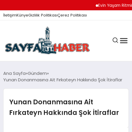
Evin Yaşam Ritmini Ko
İletişim
Künye
Gizlilik Politikası
Çerez Politikası
ANA SAYFA
Ana Sayfa
Gündem
Yunan Donanmasına Ait Fırkateyn Hakkında Şok İtiraflar
GÜNDEM
Yunan Donanmasına Ait
Fırkateyn Hakkında Şok İtiraflar
İZMIR HABERLERI