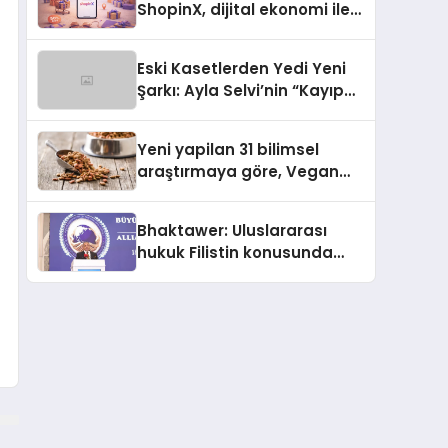
ShopinX, dijital ekonomi ile
gerçek dünya alışverişini bir
araya getirmeyi hedefliyor
Eski Kasetlerden Yedi Yeni
Şarkı: Ayla Selvi’nin “Kayıp
Kasetler 1” Albümü 31
Temmuz’da Çıktı
Yeni yapilan 31 bilimsel
araştırmaya göre, Vegan
Köpek Maması ve Vegan
Kedi Mamasının İyi
Bhaktawer: Uluslararası
Sindirildiğini Ortaya Koydu
hukuk Filistin konusunda
çifte standart uyguluyor