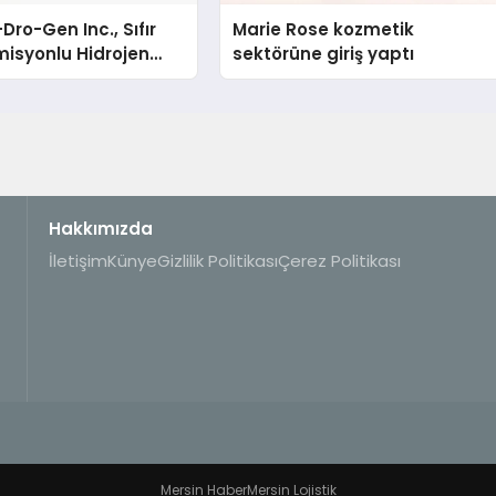
Dro-Gen Inc., Sıfır
Marie Rose kozmetik
isyonlu Hidrojen
sektörüne giriş yaptı
knolojisinde ISO ve
nleyici Onaylarını
Hakkımızda
İletişim
Künye
Gizlilik Politikası
Çerez Politikası
Mersin Haber
Mersin Lojistik