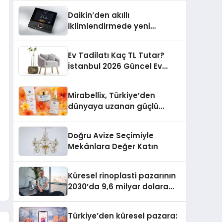
Daikin’den akıllı
iklimlendirmede yeni
dönem: Madoka Plus
Türkiye’de
Ev Tadilatı Kaç TL Tutar?
İstanbul 2026 Güncel Ev
Tadilat Maliyet Rehberi
Mirabellix, Türkiye’den
dünyaya uzanan güçlü
büyümesini sürdürüyor
Doğru Avize Seçimiyle
Mekânlara Değer Katın
Küresel rinoplasti pazarının
2030’da 9,6 milyar dolara
ulaşması bekleniyor
Türkiye’den küresel pazara: