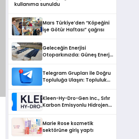
kullanıma sunuldu
Mars Türkiye’den “Köpeğini
İşe Götür Haftası” çağrısı
Geleceğin Enerjisi
Otoparkınızda: Güneş Enerjili
Carport (Solar Otopark)
Nedir?
Telegram Grupları ile Doğru
Topluluğa Ulaşın: Topluluk
Büyütmek İsteyenlere
Telegram Dizinleri
Kleen-Hy-Dro-Gen Inc., Sıfır
Karbon Emisyonlu Hidrojen
Isıtma Teknolojisinde ISO ve
TSSA Düzenleyici Onaylarını
Marie Rose kozmetik
Aldı
sektörüne giriş yaptı