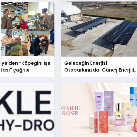
iye’den “Köpeğini İşe
Geleceğin Enerjisi
tası” çağrısı
Otoparkınızda: Güneş Enerjili
Carport (Solar Otopark)
Nedir?