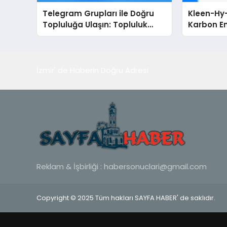
Telegram Grupları ile Doğru
Kleen-Hy-
Topluluğa Ulaşın: Topluluk
Karbon Em
Büyütmek İsteyenlere
Isıtma Te
Telegram Dizinleri
TSSA Düze
Aldı
İzmir' de Haberin Doğru Adresi
Reklam & İşbirliği :
habersonuclari@gmail.com
Copyright © 2025 Tüm hakları SAYFA HABER' de saklıdır.