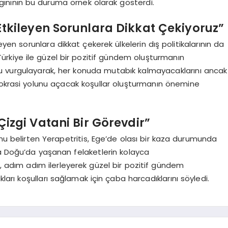
salgınının bu duruma örnek olarak gösterdi.
 Etkileyen Sorunlara Dikkat Çekiyoruz”
eyen sorunlara dikkat çekerek ülkelerin dış politikalarının da
 Türkiye ile güzel bir pozitif gündem oluşturmanın
u vurgulayarak, her konuda mutabık kalmayacaklarını ancak
mokrasi yolunu açacak koşullar oluşturmanın önemine
 Çizgi Vatani Bir Görevdir”
unu belirten Yerapetritis, Ege’de olası bir kaza durumunda
ta Doğu’da yaşanan felaketlerin kolayca
, adım adım ilerleyerek güzel bir pozitif gündem
kları koşulları sağlamak için çaba harcadıklarını söyledi.