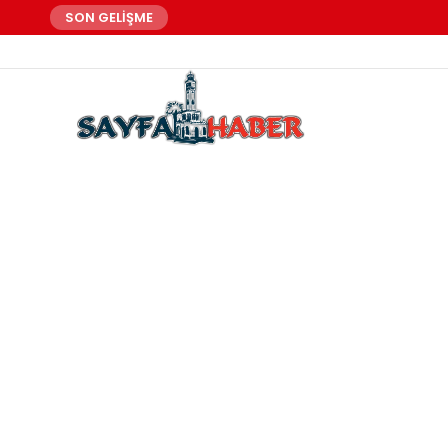
SON GELİŞME