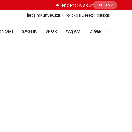
Tencent Hy3 dünya genelinde kullanıma
03:18:28
İletişim
Künye
Gizlilik Politikası
Çerez Politikası
ONOMI
SAĞLIK
SPOR
YAŞAM
DIĞER