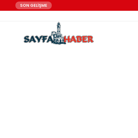
SON GELİŞME