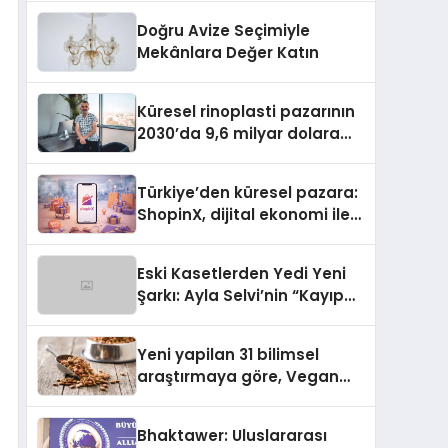
Doğru Avize Seçimiyle
Mekânlara Değer Katın
Küresel rinoplasti pazarının
2030’da 9,6 milyar dolara
ulaşması bekleniyor
Türkiye’den küresel pazara:
ShopinX, dijital ekonomi ile
gerçek dünya alışverişini bir
araya getirmeyi hedefliyor
Eski Kasetlerden Yedi Yeni
Şarkı: Ayla Selvi’nin “Kayıp
Kasetler 1” Albümü 31
Temmuz’da Çıktı
Yeni yapilan 31 bilimsel
araştırmaya göre, Vegan
Köpek Maması ve Vegan
Kedi Mamasının İyi
Bhaktawer: Uluslararası
Sindirildiğini Ortaya Koydu