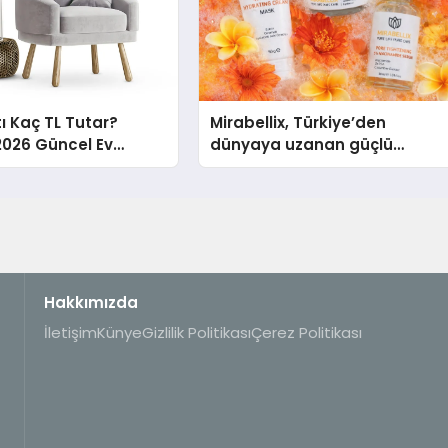
tı Kaç TL Tutar?
Mirabellix, Türkiye’den
2026 Güncel Ev
dünyaya uzanan güçlü
aliyet Rehberi
büyümesini sürdürüyor
Hakkımızda
İletişim
Künye
Gizlilik Politikası
Çerez Politikası