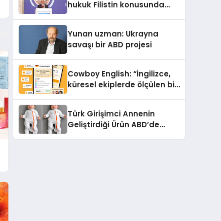
hukuk Filistin konusunda
çifte standart uyguluyor
Yunan uzman: Ukrayna
savaşı bir ABD projesi
Cowboy English: “İngilizce,
küresel ekiplerde ölçülen bir
iş yetkinliğine dönüşüyor”
Türk Girişimci Annenin
Geliştirdiği Ürün ABD’de
Bebeklerde Güvenli Uyku
Standardına Yeni Bir Bakış
Açısı Getiriyor.