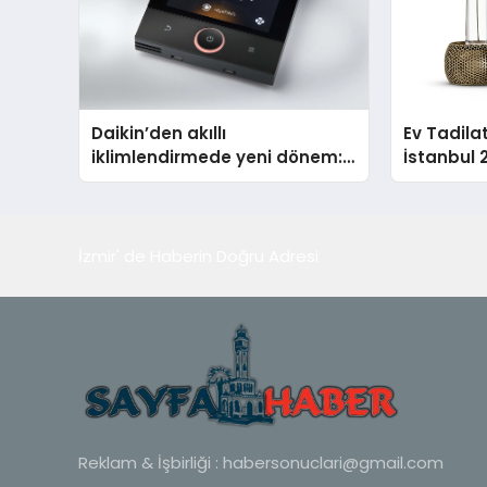
Daikin’den akıllı
Ev Tadila
iklimlendirmede yeni dönem:
İstanbul 
Madoka Plus Türkiye’de
Tadilat M
İzmir' de Haberin Doğru Adresi
Reklam & İşbirliği :
habersonuclari@gmail.com