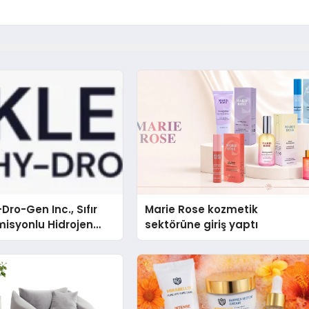
Dro-Gen Inc., Sıfır
Marie Rose kozmetik
isyonlu Hidrojen
sektörüne giriş yaptı
knolojisinde ISO ve
nleyici Onaylarını