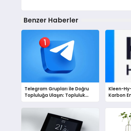
Benzer Haberler
Telegram Grupları ile Doğru
Kleen-Hy-
Topluluğa Ulaşın: Topluluk
Karbon Em
Büyütmek İsteyenlere
Isıtma Te
Telegram Dizinleri
TSSA Düze
Aldı