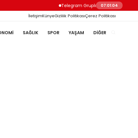
Telegram Grupları ile Doğru Topluluğa Ul
07:01:05
İletişim
Künye
Gizlilik Politikası
Çerez Politikası
ONOMI
SAĞLIK
SPOR
YAŞAM
DIĞER