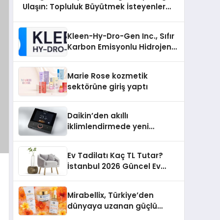
Ulaşın: Topluluk Büyütmek İsteyenlere
Telegram Dizinleri
Kleen-Hy-Dro-Gen Inc., Sıfır
Karbon Emisyonlu Hidrojen
Isıtma Teknolojisinde ISO ve
TSSA Düzenleyici Onaylarını
Marie Rose kozmetik
Aldı
sektörüne giriş yaptı
Daikin’den akıllı
iklimlendirmede yeni
dönem: Madoka Plus
Türkiye’de
Ev Tadilatı Kaç TL Tutar?
İstanbul 2026 Güncel Ev
Tadilat Maliyet Rehberi
Mirabellix, Türkiye’den
dünyaya uzanan güçlü
büyümesini sürdürüyor