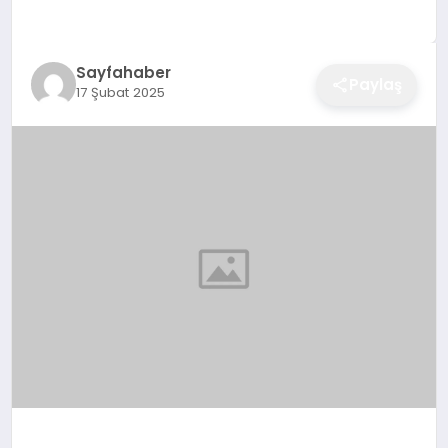
EĞITIM
Sayfahaber
Paylaş
17 Şubat 2025
EKONOMI
SAĞLIK
SPOR
YAŞAM
DIĞER