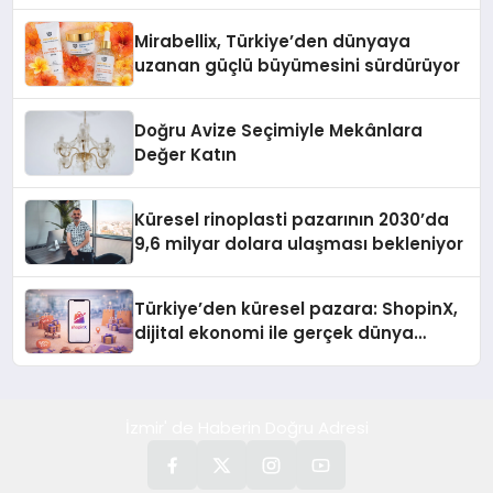
Rehberi
Mirabellix, Türkiye’den dünyaya
uzanan güçlü büyümesini sürdürüyor
Doğru Avize Seçimiyle Mekânlara
Değer Katın
Küresel rinoplasti pazarının 2030’da
9,6 milyar dolara ulaşması bekleniyor
Türkiye’den küresel pazara: ShopinX,
dijital ekonomi ile gerçek dünya
alışverişini bir araya getirmeyi
hedefliyor
İzmir' de Haberin Doğru Adresi