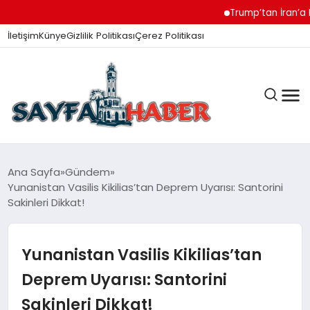
Trump’tan İran’a Müzak
İletişim
Künye
Gizlilik Politikası
Çerez Politikası
ANA SAYFA
Ana Sayfa
Gündem
Yunanistan Vasilis Kikilias’tan Deprem Uyarısı: Santorini
Sakinleri Dikkat!
GÜNDEM
Yunanistan Vasilis Kikilias’tan
İZMIR HABERLERI
Deprem Uyarısı: Santorini
Sakinleri Dikkat!