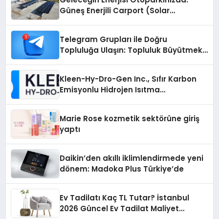
Güneş Enerjili Carport (Solar
Otopark) Nedir?
Telegram Grupları ile Doğru
Topluluğa Ulaşın: Topluluk Büyütmek
İsteyenlere Telegram Dizinleri
Kleen-Hy-Dro-Gen Inc., Sıfır Karbon
Emisyonlu Hidrojen Isıtma
Teknolojisinde ISO ve TSSA
Düzenleyici Onaylarını Aldı
Marie Rose kozmetik sektörüne giriş
yaptı
Daikin’den akıllı iklimlendirmede yeni
dönem: Madoka Plus Türkiye’de
Ev Tadilatı Kaç TL Tutar? İstanbul
2026 Güncel Ev Tadilat Maliyet