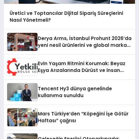
Üretici ve Toptancılar Dijital Sipariş Süreçlerini
Nasıl Yönetmeli?
Derya Arms, İstanbul Prohunt 2026’da
yeni nesil ürünlerini ve global marka
vizyonunu sergiledi
Evin Yaşam Ritmini Korumak: Beyaz
Eşya Arızalarında Dürüst ve İnsan
Odaklı Destek
Tencent Hy3 dünya genelinde
kullanıma sunuldu
Mars Türkiye’den “Köpeğini İşe Götür
Haftası” çağrısı
Geleceğin Enerjisi Otoparkınızda: