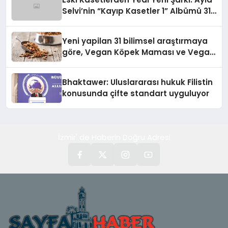
Selvi’nin “Kayıp Kasetler 1” Albümü 31
Temmuz’da Çıktı
Yeni yapilan 31 bilimsel araştırmaya
göre, Vegan Köpek Maması ve Vegan
Kedi Mamasının İyi Sindirildiğini
Ortaya Koydu
Bhaktawer: Uluslararası hukuk Filistin
konusunda çifte standart uyguluyor
İzmir' de Haberin Doğru Adresi