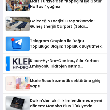
Mars Türkiye’den “Köpeğini İşe Götür
Haftası” çağrısı
Geleceğin Enerjisi Otoparkınızda:
Güneş Enerjili Carport (Solar
Otopark) Nedir?
Telegram Grupları ile Doğru
Topluluğa Ulaşın: Topluluk Büyütmek
İsteyenlere Telegram Dizinleri
Kleen-Hy-Dro-Gen Inc., Sıfır Karbon
Emisyonlu Hidrojen Isıtma
Teknolojisinde ISO ve TSSA
Düzenleyici Onaylarını Aldı
Marie Rose kozmetik sektörüne giriş
yaptı
Daikin’den akıllı iklimlendirmede yeni
dönem: Madoka Plus Türkiye’de