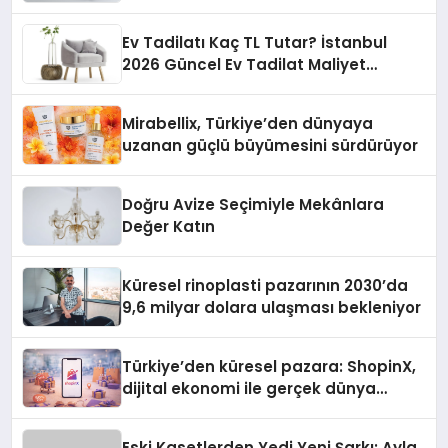
Ev Tadilatı Kaç TL Tutar? İstanbul
2026 Güncel Ev Tadilat Maliyet
Rehberi
Mirabellix, Türkiye’den dünyaya
uzanan güçlü büyümesini sürdürüyor
Doğru Avize Seçimiyle Mekânlara
Değer Katın
Küresel rinoplasti pazarının 2030’da
9,6 milyar dolara ulaşması bekleniyor
Türkiye’den küresel pazara: ShopinX,
dijital ekonomi ile gerçek dünya
alışverişini bir araya getirmeyi
hedefliyor
Eski Kasetlerden Yedi Yeni Şarkı: Ayla