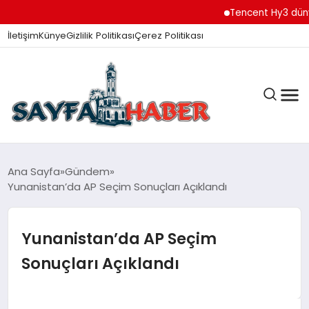
Tencent Hy3 dünya ge
İletişim
Künye
Gizlilik Politikası
Çerez Politikası
ANA SAYFA
Ana Sayfa
Gündem
Yunanistan’da AP Seçim Sonuçları Açıklandı
GÜNDEM
Yunanistan’da AP Seçim
Sonuçları Açıklandı
İZMIR HABERLERI