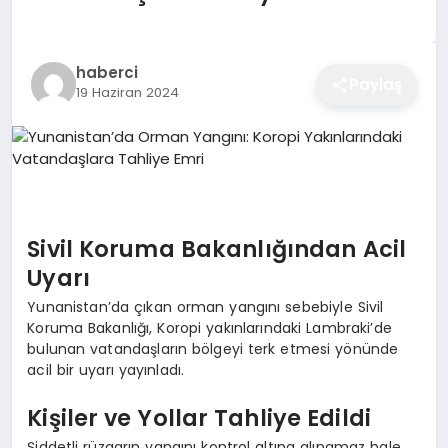
EĞITIM
haberci
Paylaş
19 Haziran 2024
EKONOMI
SAĞLIK
SPOR
Sivil Koruma Bakanlığından Acil
Uyarı
Yunanistan’da çıkan orman yangını sebebiyle Sivil
YAŞAM
Koruma Bakanlığı, Koropi yakınlarındaki Lambraki’de
bulunan vatandaşların bölgeyi terk etmesi yönünde
acil bir uyarı yayınladı.
DIĞER
Kişiler ve Yollar Tahliye Edildi
Şiddetli rüzgarın yangını kontrol altına alınamaz hale