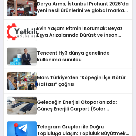
Derya Arms, İstanbul Prohunt 2026’da
yeni nesil ürünlerini ve global marka
vizyonunu sergiledi
Evin Yaşam Ritmini Korumak: Beyaz
Eşya Arızalarında Dürüst ve İnsan
Odaklı Destek
Tencent Hy3 dünya genelinde
kullanıma sunuldu
Mars Türkiye’den “Köpeğini İşe Götür
Haftası” çağrısı
Geleceğin Enerjisi Otoparkınızda:
Güneş Enerjili Carport (Solar
Otopark) Nedir?
Telegram Grupları ile Doğru
Topluluğa Ulaşın: Topluluk Büyütmek