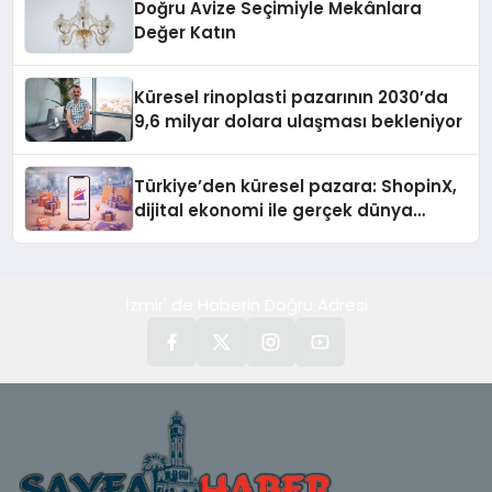
Doğru Avize Seçimiyle Mekânlara
Değer Katın
Küresel rinoplasti pazarının 2030’da
9,6 milyar dolara ulaşması bekleniyor
Türkiye’den küresel pazara: ShopinX,
dijital ekonomi ile gerçek dünya
alışverişini bir araya getirmeyi
hedefliyor
İzmir' de Haberin Doğru Adresi