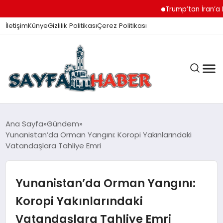
Trump’tan İran’a Müzak
İletişim
Künye
Gizlilik Politikası
Çerez Politikası
ANA SAYFA
Ana Sayfa
Gündem
Yunanistan’da Orman Yangını: Koropi Yakınlarındaki
Vatandaşlara Tahliye Emri
GÜNDEM
Yunanistan’da Orman Yangını:
İZMIR HABERLERI
Koropi Yakınlarındaki
Vatandaşlara Tahliye Emri