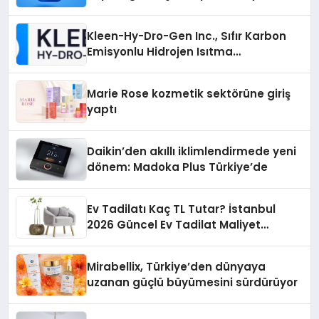
İsteyenlere Telegram Dizinleri
Kleen-Hy-Dro-Gen Inc., Sıfır Karbon
Emisyonlu Hidrojen Isıtma
Teknolojisinde ISO ve TSSA
Düzenleyici Onaylarını Aldı
Marie Rose kozmetik sektörüne giriş
yaptı
Daikin’den akıllı iklimlendirmede yeni
dönem: Madoka Plus Türkiye’de
Ev Tadilatı Kaç TL Tutar? İstanbul
2026 Güncel Ev Tadilat Maliyet
Rehberi
Mirabellix, Türkiye’den dünyaya
uzanan güçlü büyümesini sürdürüyor