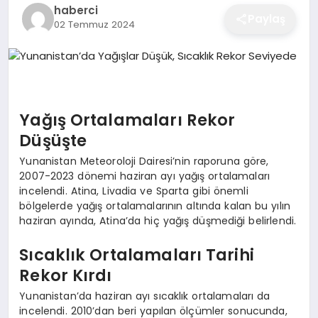
haberci
EĞITIM
Paylaş
02 Temmuz 2024
EKONOMI
Yağış Ortalamaları Rekor
SAĞLIK
Düşüşte
Yunanistan Meteoroloji Dairesi’nin raporuna göre,
SPOR
2007-2023 dönemi haziran ayı yağış ortalamaları
incelendi. Atina, Livadia ve Sparta gibi önemli
bölgelerde yağış ortalamalarının altında kalan bu yılın
haziran ayında, Atina’da hiç yağış düşmediği belirlendi.
YAŞAM
Sıcaklık Ortalamaları Tarihi
Rekor Kırdı
DIĞER
Yunanistan’da haziran ayı sıcaklık ortalamaları da
incelendi. 2010’dan beri yapılan ölçümler sonucunda,