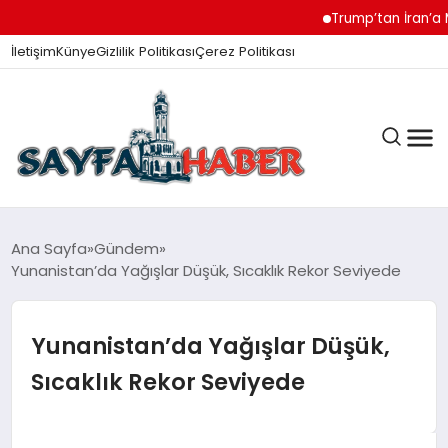
Trump’tan İran’a Müza
İletişim
Künye
Gizlilik Politikası
Çerez Politikası
ANA SAYFA
Ana Sayfa
Gündem
Yunanistan’da Yağışlar Düşük, Sıcaklık Rekor Seviyede
GÜNDEM
Yunanistan’da Yağışlar Düşük,
Sıcaklık Rekor Seviyede
İZMIR HABERLERI