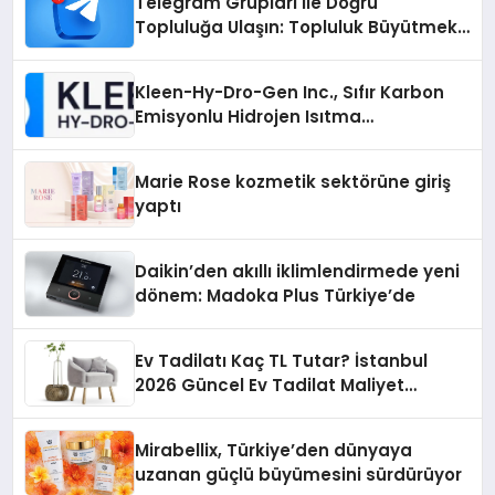
Telegram Grupları ile Doğru
Topluluğa Ulaşın: Topluluk Büyütmek
İsteyenlere Telegram Dizinleri
Kleen-Hy-Dro-Gen Inc., Sıfır Karbon
Emisyonlu Hidrojen Isıtma
Teknolojisinde ISO ve TSSA
Düzenleyici Onaylarını Aldı
Marie Rose kozmetik sektörüne giriş
yaptı
Daikin’den akıllı iklimlendirmede yeni
dönem: Madoka Plus Türkiye’de
Ev Tadilatı Kaç TL Tutar? İstanbul
2026 Güncel Ev Tadilat Maliyet
Rehberi
Mirabellix, Türkiye’den dünyaya
uzanan güçlü büyümesini sürdürüyor