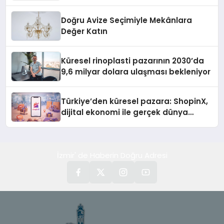
Doğru Avize Seçimiyle Mekânlara
Değer Katın
Küresel rinoplasti pazarının 2030’da
9,6 milyar dolara ulaşması bekleniyor
Türkiye’den küresel pazara: ShopinX,
dijital ekonomi ile gerçek dünya
alışverişini bir araya getirmeyi
hedefliyor
İzmir' de Haberin Doğru Adresi