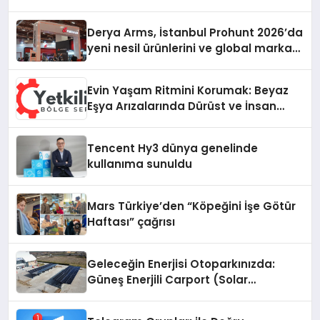
Derya Arms, İstanbul Prohunt 2026’da
yeni nesil ürünlerini ve global marka
vizyonunu sergiledi
Evin Yaşam Ritmini Korumak: Beyaz
Eşya Arızalarında Dürüst ve İnsan
Odaklı Destek
Tencent Hy3 dünya genelinde
kullanıma sunuldu
Mars Türkiye’den “Köpeğini İşe Götür
Haftası” çağrısı
Geleceğin Enerjisi Otoparkınızda:
Güneş Enerjili Carport (Solar
Otopark) Nedir?