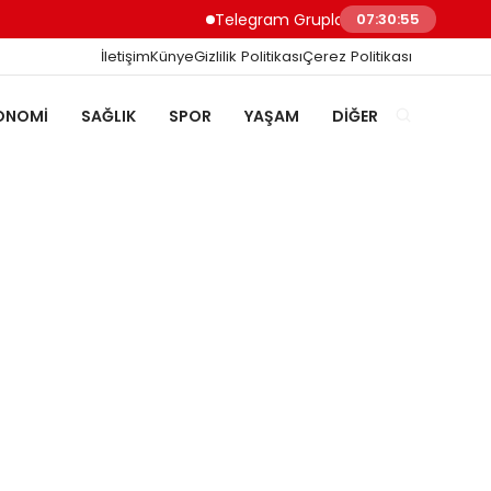
Telegram Grupları ile Doğru Topluluğa Ulaş
07:30:56
İletişim
Künye
Gizlilik Politikası
Çerez Politikası
ONOMI
SAĞLIK
SPOR
YAŞAM
DIĞER