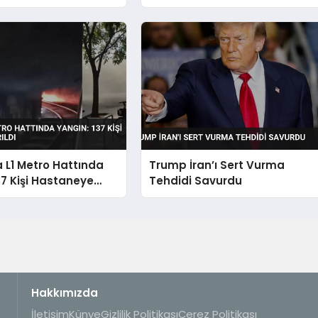
dı
Görüntüleriyle Belgelendi
 L1 Metro Hattında
Trump İran’ı Sert Vurma
37 Kişi Hastaneye
Tehdidi Savurdu
Hakkımızda
İletişim
Künye
Gizlilik Politikası
Çerez Politikası