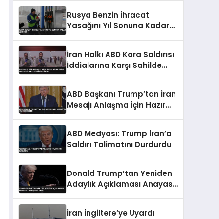
Rusya Benzin İhracat
Yasağını Yıl Sonuna Kadar
Uzatıyor
İran Halkı ABD Kara Saldırısı
İddialarına Karşı Sahilde
Silahlı Devriye Geziyor
ABD Başkanı Trump’tan İran
Mesajı Anlaşma İçin Hazır
Değiller
ABD Medyası: Trump İran’a
Saldırı Talimatını Durdurdu
Donald Trump’tan Yeniden
Adaylık Açıklaması Anayasa
Tartışması Başlattı
İran İngiltere’ye Uyardı