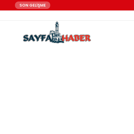
SON GELİŞME