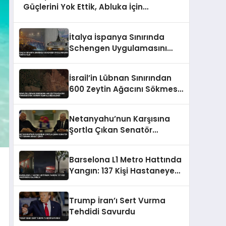
Güçlerini Yok Ettik, Abluka İçin
Yalvarıyorlar’
İtalya İspanya Sınırında
Schengen Uygulamasını
Askıya Aldı
İsrail’in Lübnan Sınırından
600 Zeytin Ağacını Sökmesi
Uydu Görüntüleriyle
Belgelendi
Netanyahu’nun Karşısına
Şortla Çıkan Senatör
Fetterman Dikkat Çekti
Barselona L1 Metro Hattında
Yangın: 137 Kişi Hastaneye
Kaldırıldı
Trump İran’ı Sert Vurma
Tehdidi Savurdu