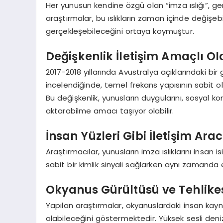
Her yunusun kendine özgü olan “imza ıslığı”, g
araştırmalar, bu ıslıkların zaman içinde değişebile
gerçekleşebileceğini ortaya koymuştur.
Değişkenlik İletişim Amaçlı Ola
2017-2018 yıllarında Avustralya açıklarındaki bir 
incelendiğinde, temel frekans yapısının sabit o
Bu değişkenlik, yunusların duygularını, sosyal k
aktarabilme amacı taşıyor olabilir.
İnsan Yüzleri Gibi İletişim Arac
Araştırmacılar, yunusların imza ıslıklarını insan is
sabit bir kimlik sinyali sağlarken aynı zamanda es
Okyanus Gürültüsü ve Tehlike
Yapılan araştırmalar, okyanuslardaki insan kaynakl
olabileceğini göstermektedir. Yüksek sesli deniz