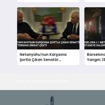
Yalvarıyorlar’
Askıya Al
Netanyahu’nun Karşısına
Barselona
Şortla Çıkan Senatör
Yangın: 1
Fetterman Dikkat Çekti
Kaldırıldı
İzmir' de Haberin Doğru Adresi