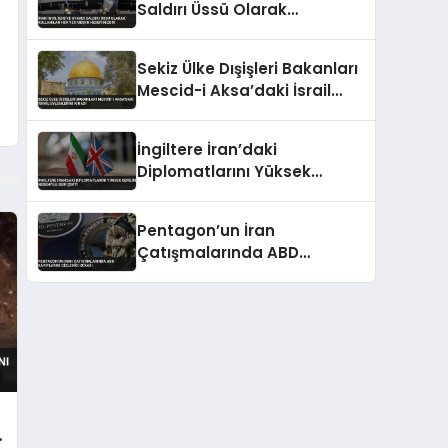
Saldırı Üssü Olarak
Kullanılan Her Yer Meşru
Hedefimizdir
Sekiz Ülke Dışişleri Bakanları
Mescid-i Aksa’daki İsrail
Eylemlerini Kınadı
İngiltere İran’daki
Diplomatlarını Yüksek
Gerilim Nedeniyle Geri Çekti
Pentagon’un İran
Çatışmalarında ABD
Kayıplarını Gizlediği İddiası