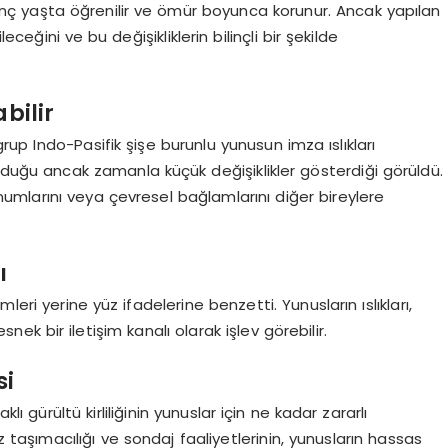
enç yaşta öğrenilir ve ömür boyunca korunur. Ancak yapılan
ceğini ve bu değişikliklerin bilinçli bir şekilde
bilir
grup Indo-Pasifik şişe burunlu yunusun imza ıslıkları
lduğu ancak zamanla küçük değişiklikler gösterdiği görüldü.
onumlarını veya çevresel bağlamlarını diğer bireylere
ı
imleri yerine yüz ifadelerine benzetti. Yunusların ıslıkları,
nek bir iletişim kanalı olarak işlev görebilir.
si
ı gürültü kirliliğinin yunuslar için ne kadar zararlı
 taşımacılığı ve sondaj faaliyetlerinin, yunusların hassas