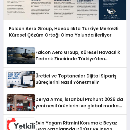
Falcon Aero Group, Havacılıkta Türkiye Merkezli
Küresel Çözüm Ortağı Olma Yolunda İlerliyor
Falcon Aero Group, Küresel Havacılık
Tedarik Zincirinde Türkiye’den
Dünyaya Açılıyor
Üretici ve Toptancılar Dijital Sipariş
Süreçlerini Nasıl Yönetmeli?
Derya Arms, İstanbul Prohunt 2026’da
yeni nesil ürünlerini ve global marka
vizyonunu sergiledi
Evin Yaşam Ritmini Korumak: Beyaz
Eşya Arızalarında Dürüst ve İnsan