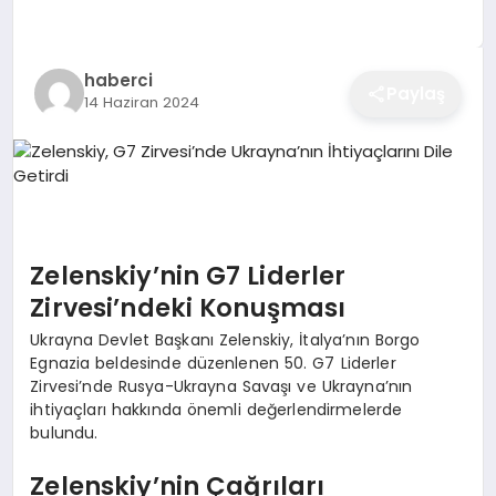
EĞITIM
haberci
Paylaş
14 Haziran 2024
EKONOMI
SAĞLIK
SPOR
Zelenskiy’nin G7 Liderler
Zirvesi’ndeki Konuşması
Ukrayna Devlet Başkanı Zelenskiy, İtalya’nın Borgo
YAŞAM
Egnazia beldesinde düzenlenen 50. G7 Liderler
Zirvesi’nde Rusya-Ukrayna Savaşı ve Ukrayna’nın
ihtiyaçları hakkında önemli değerlendirmelerde
bulundu.
DIĞER
Zelenskiy’nin Çağrıları