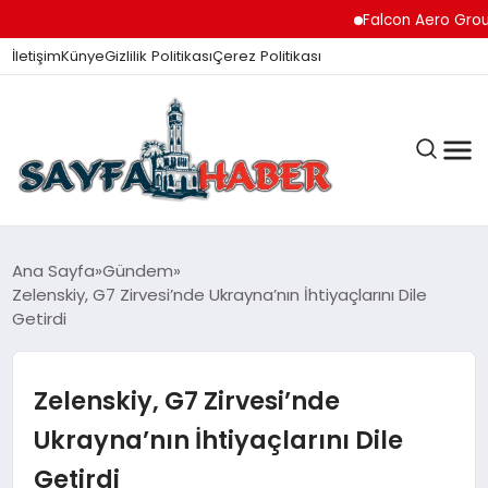
Falcon Aero Group, Hav
İletişim
Künye
Gizlilik Politikası
Çerez Politikası
ANA SAYFA
Ana Sayfa
Gündem
Zelenskiy, G7 Zirvesi’nde Ukrayna’nın İhtiyaçlarını Dile
Getirdi
GÜNDEM
Zelenskiy, G7 Zirvesi’nde
İZMIR HABERLERI
Ukrayna’nın İhtiyaçlarını Dile
Getirdi