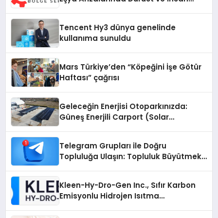
Odaklı Destek
Tencent Hy3 dünya genelinde
kullanıma sunuldu
Mars Türkiye’den “Köpeğini İşe Götür
Haftası” çağrısı
Geleceğin Enerjisi Otoparkınızda:
Güneş Enerjili Carport (Solar
Otopark) Nedir?
Telegram Grupları ile Doğru
Topluluğa Ulaşın: Topluluk Büyütmek
İsteyenlere Telegram Dizinleri
Kleen-Hy-Dro-Gen Inc., Sıfır Karbon
Emisyonlu Hidrojen Isıtma
Teknolojisinde ISO ve TSSA
Düzenleyici Onaylarını Aldı