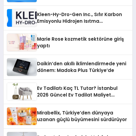
İsteyenlere Telegram Dizinleri
Kleen-Hy-Dro-Gen Inc., Sıfır Karbon
Emisyonlu Hidrojen Isıtma
Teknolojisinde ISO ve TSSA
Düzenleyici Onaylarını Aldı
Marie Rose kozmetik sektörüne giriş
yaptı
Daikin’den akıllı iklimlendirmede yeni
dönem: Madoka Plus Türkiye’de
Ev Tadilatı Kaç TL Tutar? İstanbul
2026 Güncel Ev Tadilat Maliyet
Rehberi
Mirabellix, Türkiye’den dünyaya
uzanan güçlü büyümesini sürdürüyor