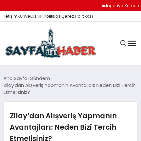
Japonya Kumamoto Dep
İletişim
Künye
Gizlilik Politikası
Çerez Politikası
ANA SAYFA
Ana Sayfa
Gündem
Zilay’dan Alışveriş Yapmanın Avantajları: Neden Bizi Tercih
Etmelisiniz?
GÜNDEM
Zilay’dan Alışveriş Yapmanın
İZMIR HABERLERI
Avantajları: Neden Bizi Tercih
Etmelisiniz?