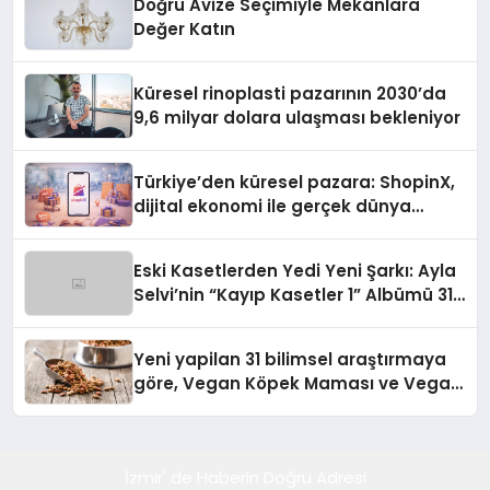
Doğru Avize Seçimiyle Mekânlara
Değer Katın
Küresel rinoplasti pazarının 2030’da
9,6 milyar dolara ulaşması bekleniyor
Türkiye’den küresel pazara: ShopinX,
dijital ekonomi ile gerçek dünya
alışverişini bir araya getirmeyi
hedefliyor
Eski Kasetlerden Yedi Yeni Şarkı: Ayla
Selvi’nin “Kayıp Kasetler 1” Albümü 31
Temmuz’da Çıktı
Yeni yapilan 31 bilimsel araştırmaya
göre, Vegan Köpek Maması ve Vegan
Kedi Mamasının İyi Sindirildiğini
Ortaya Koydu
İzmir' de Haberin Doğru Adresi