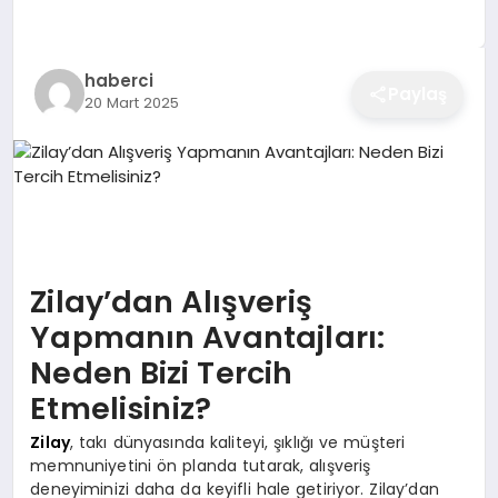
EĞITIM
haberci
Paylaş
20 Mart 2025
EKONOMI
SAĞLIK
SPOR
Zilay’dan Alışveriş
Yapmanın Avantajları:
YAŞAM
Neden Bizi Tercih
Etmelisiniz?
DIĞER
Zilay
, takı dünyasında kaliteyi, şıklığı ve müşteri
memnuniyetini ön planda tutarak, alışveriş
deneyiminizi daha da keyifli hale getiriyor. Zilay’dan