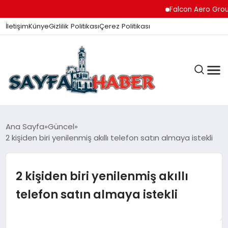
Falcon Aero Group, H
İletişim
Künye
Gizlilik Politikası
Çerez Politikası
ANA SAYFA
Ana Sayfa
Güncel
2 kişiden biri yenilenmiş akıllı telefon satın almaya istekli
GÜNDEM
2 kişiden biri yenilenmiş akıllı
telefon satın almaya istekli
İZMIR HABERLERI