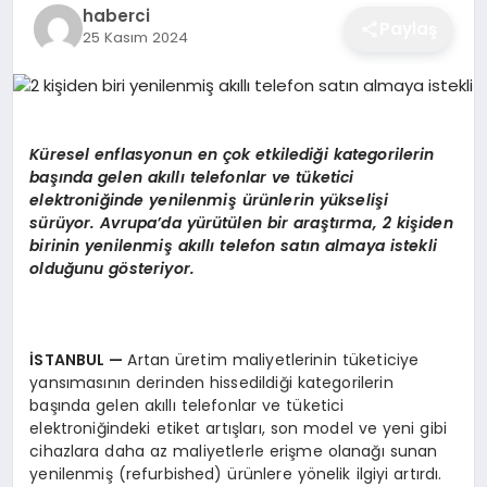
haberci
EĞITIM
Paylaş
25 Kasım 2024
EKONOMI
Küresel enflasyonun en çok etkilediği kategorilerin
başında gelen akıllı telefonlar ve tüketici
SAĞLIK
elektroniğinde yenilenmiş ürünlerin yükselişi
sürüyor. Avrupa’da yürütülen bir araştırma, 2 kişiden
birinin yenilenmiş akıllı telefon satın almaya istekli
SPOR
olduğunu gösteriyor.
YAŞAM
İSTANBUL —
Artan üretim maliyetlerinin tüketiciye
yansımasının derinden hissedildiği kategorilerin
başında gelen akıllı telefonlar ve tüketici
DIĞER
elektroniğindeki etiket artışları, son model ve yeni gibi
cihazlara daha az maliyetlerle erişme olanağı sunan
yenilenmiş (refurbished) ürünlere yönelik ilgiyi artırdı.