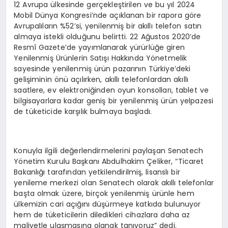
12 Avrupa ülkesinde gerçekleştirilen ve bu yıl 2024
Mobil Dünya Kongresi’nde açıklanan bir rapora göre
Avrupalıların %52’si, yenilenmiş bir akıllı telefon satın
almaya istekli olduğunu belirtti. 22 Ağustos 2020’de
Resmî Gazete’de yayımlanarak yürürlüğe giren
Yenilenmiş Ürünlerin Satışı Hakkında Yönetmelik
sayesinde yenilenmiş ürün pazarının Türkiye’deki
gelişiminin önü açılırken, akıllı telefonlardan akıllı
saatlere, ev elektroniğinden oyun konsolları, tablet ve
bilgisayarlara kadar geniş bir yenilenmiş ürün yelpazesi
de tüketicide karşılık bulmaya başladı.
Konuyla ilgili değerlendirmelerini paylaşan Senatech
Yönetim Kurulu Başkanı Abdulhakim Çeliker, “Ticaret
Bakanlığı tarafından yetkilendirilmiş, lisanslı bir
yenileme merkezi olan Senatech olarak akıllı telefonlar
başta olmak üzere, birçok yenilenmiş ürünle hem
ülkemizin cari açığını düşürmeye katkıda bulunuyor
hem de tüketicilerin diledikleri cihazlara daha az
maliyetle ulaşmasına olanak tanıyoruz” dedi.