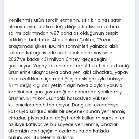
Yenilenmiş ürün tercih etmenin, sıfır bir cihaz satın
almaya kıyasla iklim değişikliğine katkısının karbon
salımı bakımından %87 daha az olduğunun tespit
edildiğini hatırlatan Abdulhakim Çeliker, “Pazar
araştırması şirketi IDC’nin tahminleri yalnızca akıllı
telefon kategorisinde üretilecek cihaz sayısının
2027’ye kadar 431 milyon üniteyi geçeceğini
gösteriyor. Yapay zekanın en temel tüketici elektroniği
ürünlerine ulaşmasıyla daha yeni gibi cihazlara, yapay
zeka özelliklerini içermediği için eski gözüyle bakılıyor.
İklim değişikliği aciliyetinin aşırı hava olayları yoluyla
kendini her gün gösterdiği bir dönemde yenilenmiş
ürünler, iklim konusundaki hassasiyeti yüksek
kullanıcılara da hitap ediyor. Döngüsel ekonomiye
katkısıyla sürdürülebilir bir seçenek sunan yenilenmiş
cihazlar, piyasada el değiştirerek kullanım süresini en
az ikiye katlıyor ve bu sayede yenilenmiş cihazlar
ülkemizin cari açığının azalmasına da katkıda
bulunuyor” ifadelerini kullandı.