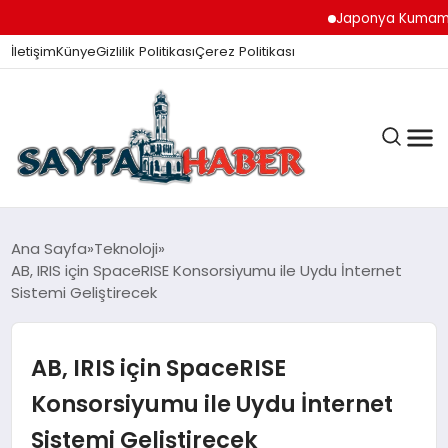
Japonya Kumamoto 
İletişim
Künye
Gizlilik Politikası
Çerez Politikası
ANA SAYFA
Ana Sayfa
Teknoloji
AB, IRIS için SpaceRISE Konsorsiyumu ile Uydu İnternet
Sistemi Geliştirecek
GÜNDEM
AB, IRIS için SpaceRISE
İZMIR HABERLERI
Konsorsiyumu ile Uydu İnternet
Sistemi Geliştirecek