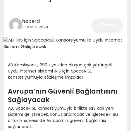
EĞITIM
haberci
Paylaş
18 Aralık 2024
EKONOMI
SAĞLIK
AB Komisyonu, 290 uydudan oluşan çok yörüngeli
SPOR
uydu internet sistemi IRIS için SpaceRISE
konsorsiyumuyla sözleşme imzaladı.
Avrupa’nın Güvenli Bağlantısını
YAŞAM
Sağlayacak
AB, SpaceRISE konsorsiyumuyla birlikte IRIS adlı yeni
sistemi geliştirecek, konuşlandıracak ve işletecek. Bu
DIĞER
ortaklık sayesinde Avrupa’nın güvenli bağlantısı
sağlanacak.