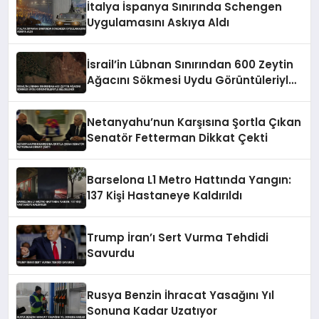
İtalya İspanya Sınırında Schengen
Uygulamasını Askıya Aldı
İsrail’in Lübnan Sınırından 600 Zeytin
Ağacını Sökmesi Uydu Görüntüleriyle
Belgelendi
Netanyahu’nun Karşısına Şortla Çıkan
Senatör Fetterman Dikkat Çekti
Barselona L1 Metro Hattında Yangın:
137 Kişi Hastaneye Kaldırıldı
Trump İran’ı Sert Vurma Tehdidi
Savurdu
Rusya Benzin İhracat Yasağını Yıl
Sonuna Kadar Uzatıyor