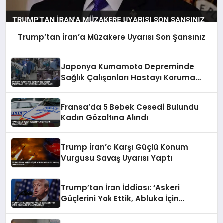
Trump’tan İran’a Müzakere Uyarısı Son Şansınız
Japonya Kumamoto Depreminde
Sağlık Çalışanları Hastayı Koruma
Görüntüleri
Fransa’da 5 Bebek Cesedi Bulundu
Kadın Gözaltına Alındı
Trump İran’a Karşı Güçlü Konum
Vurgusu Savaş Uyarısı Yaptı
Trump’tan İran İddiası: ‘Askeri
Güçlerini Yok Ettik, Abluka İçin
Yalvarıyorlar’