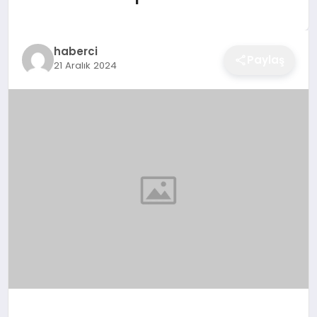
EĞITIM
haberci
Paylaş
21 Aralık 2024
EKONOMI
SAĞLIK
SPOR
YAŞAM
DIĞER