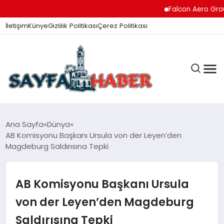
Falcon Aero Group, Kür
İletişim
Künye
Gizlilik Politikası
Çerez Politikası
ANA SAYFA
Ana Sayfa
Dünya
AB Komisyonu Başkanı Ursula von der Leyen’den
Magdeburg Saldırısına Tepki
GÜNDEM
AB Komisyonu Başkanı Ursula
İZMIR HABERLERI
von der Leyen’den Magdeburg
Saldırısına Tepki