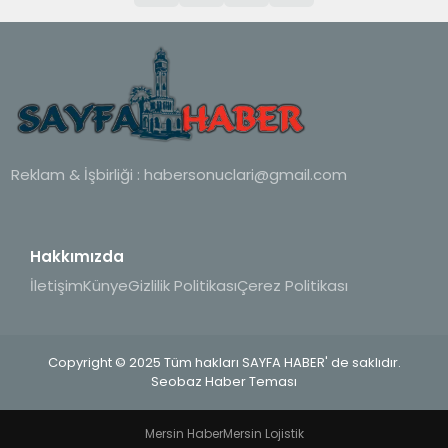
Reklam & İşbirliği :
habersonuclari@gmail.com
Hakkımızda
İletişim
Künye
Gizlilik Politikası
Çerez Politikası
Copyright © 2025 Tüm hakları SAYFA HABER' de saklıdır.
Seobaz Haber Teması
Mersin Haber
Mersin Lojistik